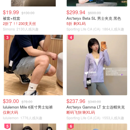
$19.99
$299.94
$130.00
$600.00
被套+枕套
Arc'teryx Beta SL 男士夹克 黑色
2折了！! 230支天丝
5折 剩XL码
Simons
2130人感兴趣
Sporting Life CA (CA)
1864人感兴趣
3
4
$39.00
$237.96
$78.00
$340.00
lululemon Mile 6英寸男士短裤
Arc'teryx Gamma LT 女士连帽夹克
仅剩大码
断码飞快!剩XL码
lululemon
1776人感兴趣
Sporting Life CA (CA)
1553人感兴趣
5
6