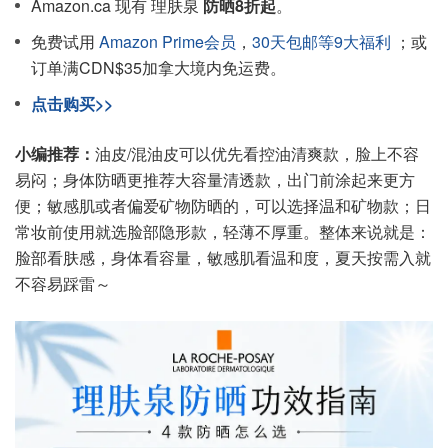
Amazon.ca 现有 理肤泉
防晒8折起
。
免费试用
Amazon Prime会员
，
30天包邮等9大福利
；或
订单满CDN$35加拿大境内免运费。
点击购买>>
小编推荐：
油皮/混油皮可以优先看控油清爽款，脸上不容
易闷；身体防晒更推荐大容量清透款，出门前涂起来更方
便；敏感肌或者偏爱矿物防晒的，可以选择温和矿物款；日
常妆前使用就选脸部隐形款，轻薄不厚重。整体来说就是：
脸部看肤感，身体看容量，敏感肌看温和度，夏天按需入就
不容易踩雷～