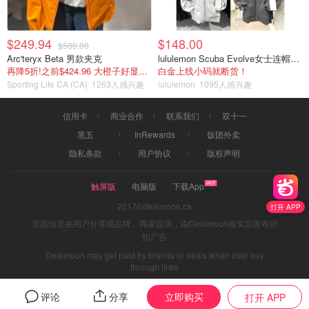
$249.94
$148.00
$500.00
Arc'teryx Beta 男款夹克
lululemon Scuba Evolve女士连帽卫衣 全拉链
再降5折!之前$424.96 大橙子好显白 蹲补
白金上线小码就断货！
Sporting Life CA (CA)
1263人感兴趣
lululemon
1095人感兴趣
信用卡
商业合作
联系我们
双十一
黑五
InRewards
饭团外卖
隐私条款
用户协议
版权声明
触屏版
电脑版
下载App
2017©dealmoon.ca
打开 APP
页面信息由用户分享或品牌、商家提供，由Dealmoon核实后发布折
扣广告
Dealmoon may get paid by brands or deals when user buy
through links
立即购买
评论
分享
打开 APP