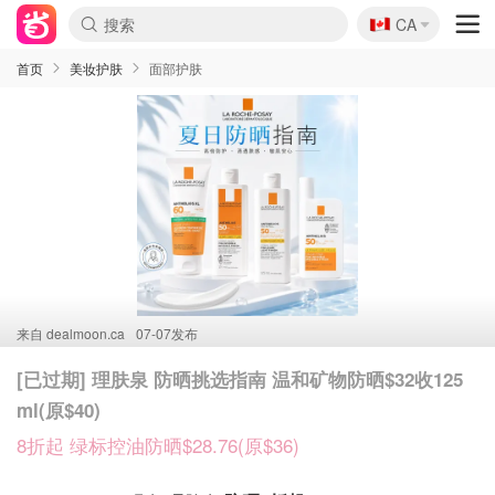
🇨🇦
CA
首页
美妆护肤
面部护肤
来自
dealmoon.ca
07-07发布
[已过期] 理肤泉 防晒挑选指南 温和矿物防晒$32收125
ml(原$40)
8折起 绿标控油防晒$28.76(原$36)