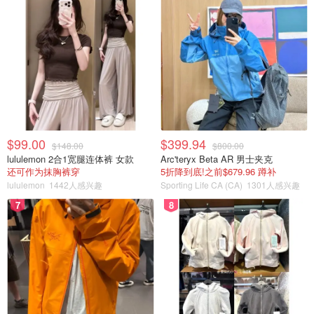
$99.00
$399.94
$148.00
$800.00
lululemon 2合1宽腿连体裤 女款
Arc'teryx Beta AR 男士夹克
还可作为抹胸裤穿
5折降到底!之前$679.96 蹲补
lululemon
1442人感兴趣
Sporting Life CA (CA)
1301人感兴趣
7
8