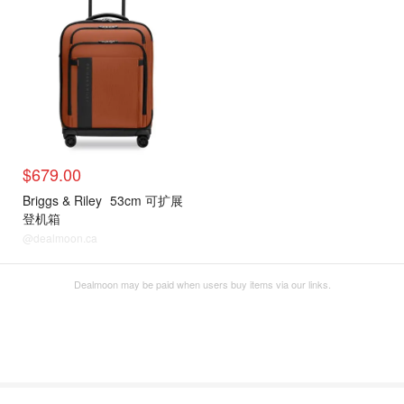
$679.00
Briggs & Riley
53cm 可扩展
登机箱
@dealmoon.ca
Dealmoon may be paid when users buy items via our links.