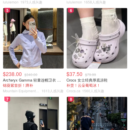
lululemon
1973人感兴趣
lululemon
1658人感兴趣
5
6
$238.00
$37.50
$340.00
$79.99
Arc'teryx Gamma 轻量连帽卫衣 女款
Crocs 女士经典厚底凉鞋
锦葵紫首折！蹲补
补货！云朵葡萄冰！
Mountain Equipment Company
1613人感兴趣
Crocs.ca
1560人感兴趣
7
8