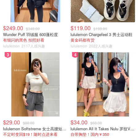
$249.00
$119.00
$348.00
$198.00
Wunder Puff 羽绒服 600蓬松度
lululemon Chargefeel 3 男士运动鞋
有细闪的黑色 拍照好看
黄金码都有货
lululemon
2117人感兴趣
lululemon
2022人感兴趣
3
4
$29.00
$34.00
$88.00
$68.00
lululemon Softstreme 女士高腰短裤 10cm
lululemon All It Takes Nulu 罗纹V领短袖T恤
不定时变回$19！随时点进来看
自带胸垫！国内￥350