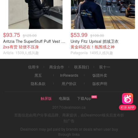
$93.75
$53.99
$125.00
$109.00
Aritzia The SuperStuff Puff Vest 轻盈亮面马甲
Unity Fitz Uprisal 抓绒卫衣
2xs有货 轻便不压身
黄金码还在！氛围感之神
Aritzia
1509人感兴趣
Patagonia
1495人感兴趣
信用卡
商业合作
联系我们
双十一
黑五
InRewards
饭团外卖
隐私条款
用户协议
版权声明
触屏版
电脑版
下载App
2017©dealmoon.ca
打开 APP
页面信息由用户分享或品牌、商家提供，由Dealmoon核实后发布折
扣广告
Dealmoon may get paid by brands or deals when user buy
through links