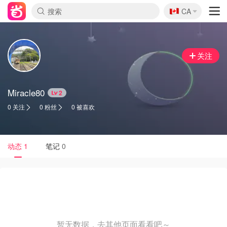
🇨🇦
CA
关注
Miracle80
2
0 关注
0 粉丝
0 被喜欢
动态
1
笔记
0
暂无数据，去其他页面看看吧～