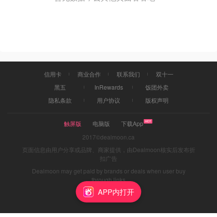
信用卡
商业合作
联系我们
双十一
黑五
InRewards
饭团外卖
隐私条款
用户协议
版权声明
触屏版
电脑版
下载App
2017©dealmoon.ca
页面信息由用户分享或品牌、商家提供，由Dealmoon核实后发布折
扣广告
Dealmoon may get paid by brands or deals when user buy
through links
APP内打开