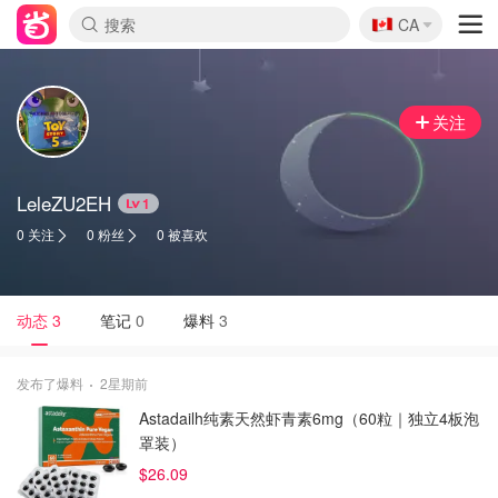
🇨🇦
CA
关注
LeleZU2EH
1
0 关注
0 粉丝
0 被喜欢
动态
3
笔记
0
爆料
3
发布了爆料
2星期前
Astadailh纯素天然虾青素6mg（60粒｜独立4板泡
罩装）
$26.09