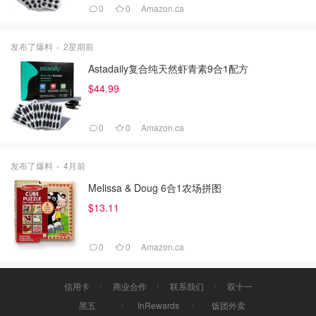
0
0
Amazon.ca
发布了爆料
2星期前
Astadaily复合纯天然虾青素9合1配方
$44.99
0
0
Amazon.ca
发布了爆料
4月前
Melissa & Doug 6合1农场拼图
$13.11
0
0
Amazon.ca
信用卡
商业合作
联系我们
双十一
黑五
InRewards
饭团外卖