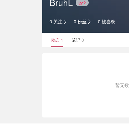
BruhL
2
0 关注
0 粉丝
0 被喜欢
动态
1
笔记
0
暂无数