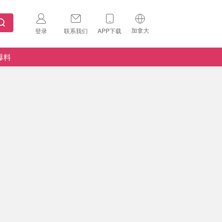
加拿大
登录
联系我们
APP下载
🇺🇸
美国
爆料
🇨🇳
中国
🇨🇦
加拿大
扫码下载 App
🇬🇧
英国
Download on the
App Store
🇩🇪
德国
Download the
Android App
🇫🇷
法国
🇮🇹
意大利
🇦🇺
澳洲