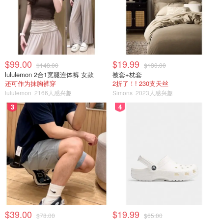
$99.00
$19.99
$148.00
$130.00
lululemon 2合1宽腿连体裤 女款
被套+枕套
还可作为抹胸裤穿
2折了！! 230支天丝
lululemon
2166人感兴趣
Simons
2023人感兴趣
3
4
$39.00
$19.99
$78.00
$65.00