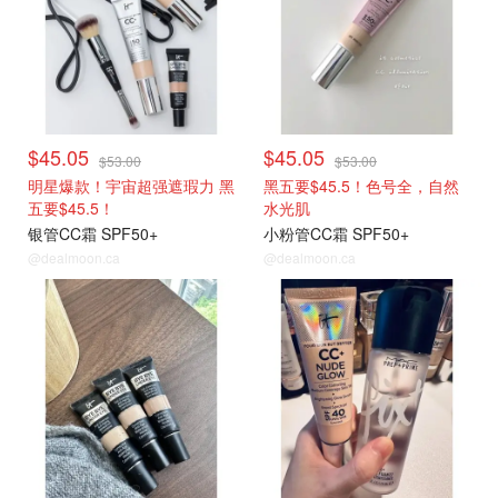
$45.05
$45.05
$53.00
$53.00
明星爆款！宇宙超强遮瑕力 黑
黑五要$45.5！色号全，自然
五要$45.5！
水光肌
银管CC霜 SPF50+
小粉管CC霜 SPF50+
@dealmoon.ca
@dealmoon.ca
热门彩妆
热门彩妆