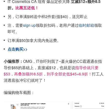
IT Cosmetics CA 现有 爆品定价大降
立减$12+额外8.5
折。
比黑五还低！
另，订单满$95送中样2件套(值$40)，送完即止
注，需要
sign up
领取折扣码，老用户通过
临时邮箱
领取
即可。
订单满$50加拿大境内免运费。
点击购买>>
小编推荐：
OMG，IT你吓到我了~蕞火爆的CC霜通通在指
导价$65的基础上，直接减$12，也就是说
指导价就只要
$53，再叠加额外8.5折，到手全部史低$45=6.9折！
打工人
清透底妆冲它们就对了！
编编购物车截图：