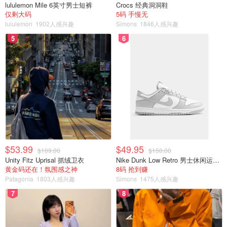
lululemon Mile 6英寸男士短裤
Crocs 经典洞洞鞋
仅剩大码
5码 手慢无
lululemon
1902人感兴趣
Simons
1846人感兴趣
5
6
$53.99
$49.95
$109.00
$150.00
Unity Fitz Uprisal 抓绒卫衣
Nike Dunk Low Retro 男士休闲运动鞋
黄金码还在！氛围感之神
8码 抢到赚
Patagonia
1803人感兴趣
Simons
1475人感兴趣
7
8