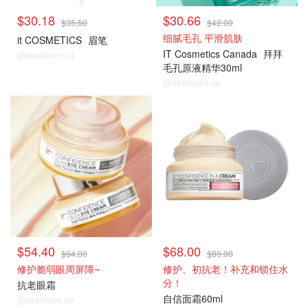
$30.18
$30.66
$35.50
$42.00
细腻毛孔 平滑肌肤
it COSMETICS
眉笔
IT Cosmetics Canada
拜拜
@dealmoon.ca
毛孔原液精华30ml
@dealmoon.ca
甄选护肤
甄选护肤
$54.40
$68.00
$64.00
$80.00
修护脆弱眼周屏障~
修护、初抗老！补充和锁住水
分！
抗老眼霜
自信面霜60ml
@dealmoon.ca