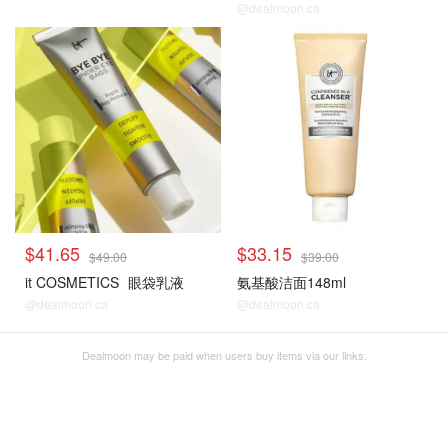
@dealmoon.ca
甄选护肤
甄选护肤
$41.65
$33.15
$49.00
$39.00
it COSMETICS
眼袋乳液
氨基酸洁面148ml
@dealmoon.ca
@dealmoon.ca
Dealmoon may be paid when users buy items via our links.