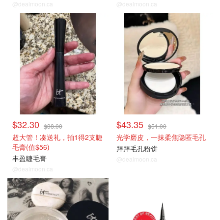
@dealmoon.ca
@dealmoon.ca
热门彩妆
热门彩妆
$32.30
$43.35
$38.00
$51.00
超大管！凑送礼，拍1得2支睫
光学磨皮，一抹柔焦隐匿毛孔
毛膏(值$56)
拜拜毛孔粉饼
丰盈睫毛膏
@dealmoon.ca
@dealmoon.ca
热门彩妆
热门彩妆