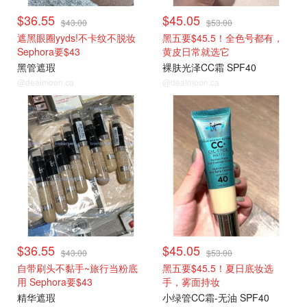
$36.55
$45.05
$43.00
$53.00
遮黑眼圈yyds!不卡纹不脱妆
黑五要$45.5！全色号都有，
Sephora要$43
黄皮日常就选它
黑管遮瑕
裸肤光泽CC霜 SPF40
@dealmoon.ca
@dealmoon.ca
热门彩妆
热门彩妆
$36.55
$45.05
$43.00
$53.00
自带刷头不黏手~旅行当粉底
黑五要$45.5！夏日底妆选
用 Sephora要$43
手，雾面持妆
精华遮瑕
小绿管CC霜-无油 SPF40