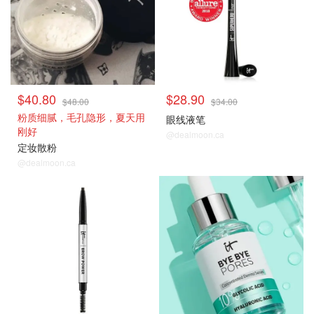
$40.80
$28.90
$48.00
$34.00
粉质细腻，毛孔隐形，夏天用
眼线液笔
刚好
@dealmoon.ca
定妆散粉
@dealmoon.ca
热门彩妆
甄选护肤