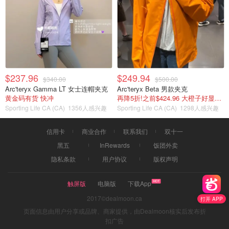
$237.96
$249.94
$340.00
$500.00
Arc'teryx Gamma LT 女士连帽夹克
Arc'teryx Beta 男款夹克
黄金码有货 快冲
再降5折!之前$424.96 大橙子好显白 蹲补
Sporting Life CA (CA)
1356人感兴趣
Sporting Life CA (CA)
1298人感兴趣
信用卡
商业合作
联系我们
双十一
黑五
InRewards
饭团外卖
隐私条款
用户协议
版权声明
触屏版
电脑版
下载App
2017©dealmoon.ca
打开 APP
页面信息由用户分享或品牌、商家提供，由Dealmoon核实后发布折
扣广告