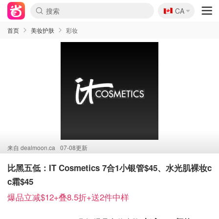
🇨🇦
CA
首页
美妆护肤
彩妆
来自
dealmoon.ca
07-08更新
比黑五低：IT Cosmetics 7合1小银管$45、水光肌裸妆c
c霜$45
爆品立减$12+叠8.5折+送2件中样