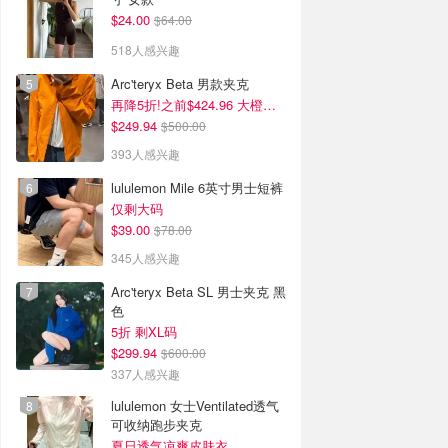
$24.00
$64.00
518人感兴趣
Arc'teryx Beta 男款夹克
再降5折!之前$424.96 大橙子好显白 蹲补
$249.94
$500.00
393人感兴趣
lululemon Mile 6英寸男士短裤
仅剩大码
$39.00
$78.00
345人感兴趣
Arc'teryx Beta SL 男士夹克 黑
色
5折 剩XL码
$299.94
$600.00
337人感兴趣
lululemon 女士Ventilated透气
可收纳跑步夹克
夏日透气凉爽皮肤衣