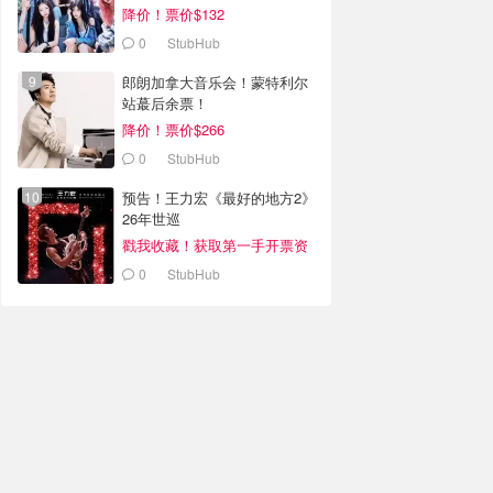
降价！票价$132
0
StubHub
郎朗加拿大音乐会！蒙特利尔
站蕞后余票！
降价！票价$266
0
StubHub
预告！王力宏《最好的地方2》
26年世巡
戳我收藏！获取第一手开票资
讯
0
StubHub