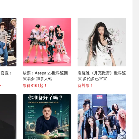
世巡官宣！
放票！Aespa 26世界巡回
袁娅维《月亮撒野》世界巡
演唱会-加拿大站
演-多伦多已官宣
见～
票价$161起！
待补票！