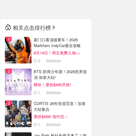
🇳🇿
新西兰
相关点击排行榜
家门口看顶级赛车！2026
Markham IndyCar最全攻略
8月14日！周五免费入场>>
0
StubHub
BTS 防弹少年团！2026世界巡
演-加拿大站!
降价！票价$495开抢!
1
StubHub
CORTIS 26年世巡官宣！加拿
大站集合
票价$459! 纽约见～
1
StubHub
Jay Park 朴社长终于来了！26