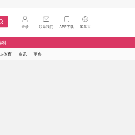
加拿大
登录
联系我们
APP下载
🇺🇸
美国
爆料
🇨🇳
中国
出/体育
资讯
更多
🇨🇦
加拿大
扫码下载 App
🇬🇧
英国
Download on the
App Store
🇩🇪
德国
Download the
Android App
🇫🇷
法国
🇮🇹
意大利
🇦🇺
澳洲