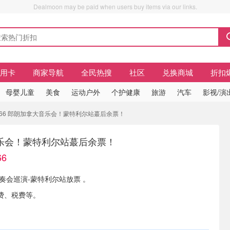
Dealmoon may be paid when users buy items via our links.
信用卡
商家导航
全民热搜
社区
兑换商城
折扣
母婴儿童
美食
运动户外
个护健康
旅游
汽车
影视/演
266 郎朗加拿大音乐会！蒙特利尔站蕞后余票！
乐会！蒙特利尔站蕞后余票！
6
演奏会巡演-蒙特利尔站放票 。
费、税费等。