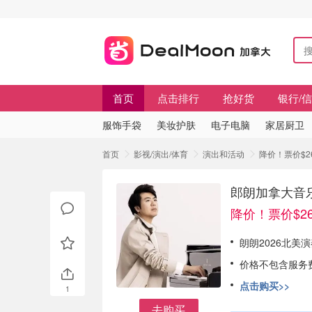
首页
点击排行
抢好货
银行/
服饰手袋
美妆护肤
电子电脑
家居厨卫
首页
影视/演出/体育
演出和活动
降价！票价$
郎朗加拿大音
降价！票价$26
朗朗2026北美
价格不包含服务
点击购买>>
1
去购买