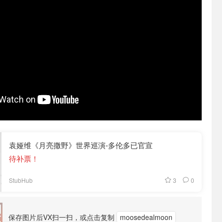
袁娅维《月亮撒野》世界巡演-多伦多已官宣
待补票！
3
0
StubHub
保存图片后VX扫一扫，或点击复制
moosedealmoon