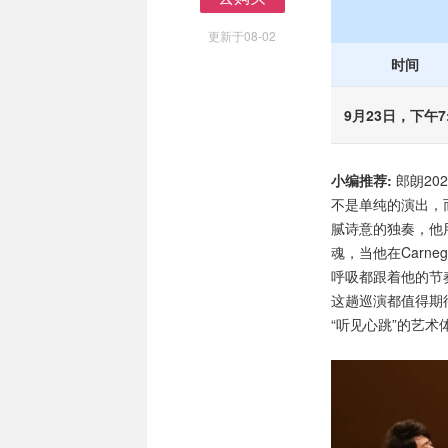
去购买
更新于08-02
时间
9月23日，下午7:
小编推荐:
郎朗20
不是单纯的演出，
腻诗意的独奏，他
魂，当他在Carnegi
呼吸都跟着他的节
这趟巡演都值得期
“听见心跳”的艺术