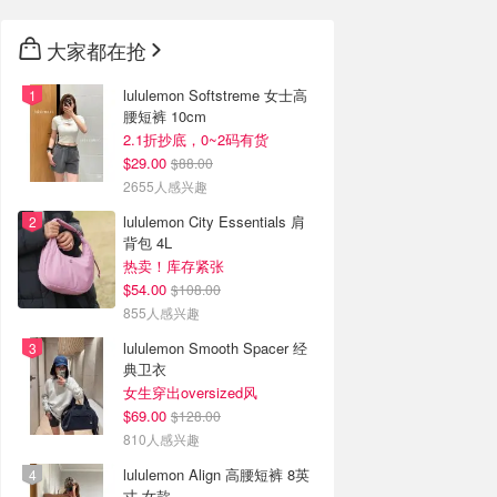
大家都在抢
lululemon Softstreme 女士高
腰短裤 10cm
2.1折抄底，0~2码有货
$29.00
$88.00
2655人感兴趣
lululemon City Essentials 肩
背包 4L
热卖！库存紧张
$54.00
$108.00
855人感兴趣
lululemon Smooth Spacer 经
典卫衣
女生穿出oversized风
$69.00
$128.00
810人感兴趣
lululemon Align 高腰短裤 8英
寸 女款