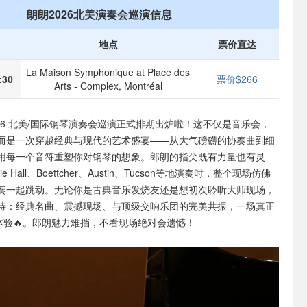
朗朗2026北美演奏会巡演信息
地点
票价直达
La Maison Symphonique at Place des
30
票价$266
Arts - Complex, Montréal
26 北美/国际钢琴演奏会巡演正式排期出炉啦！这不仅是音乐会，
而是一次穿越经典与现代的艺术盛宴——从大气磅礴的协奏曲到细
用每一个音符重塑你对钢琴的想象。郎朗的指尖既有力量也有灵
e Hall、Boettcher、Austin、Tucson等地演奏时，整个现场仿佛
奏一起跳动。无论你是古典音乐发烧友还是想初次聆听大师现场，
待：经典名曲、震撼现场、与顶级交响乐团的完美共振，一场真正
体验🔥。郎朗魅力难挡，不看现场绝对会遗憾！