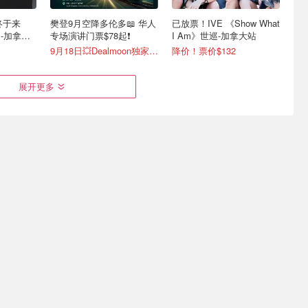
长终于来
樊登9月空降多伦多📖 华人
已放票！IVE 《Show What
-加拿大
专场演讲门票$78起❗️
I Am》世巡-加拿大站
9月18日💥Dealmoon独家再减$20🔥
降价！票价$132
展开更多
大开唱！
刘宪华多伦多站官宣！11月
Guns N' Roses @槍炮与玫
14日回家开唱
瑰 欧美摇滚启蒙 现场炸裂
票价$79.5！
门票买一送一$50/张！