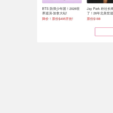
BTS 防弹少年团！2026世
Jay Park 朴社
界巡演-加拿大站!
了！26年北美世巡
站
降价！票价$495开抢!
票价$188
预告！王力宏《最好的地方
XG女团首次加拿
2》26年世巡
ALPHAZ 集合
戳我收藏！获取第一手开票资讯
票价$159起！