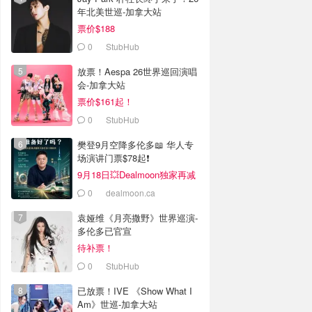
年北美世巡-加拿大站
票价$188
0
StubHub
放票！Aespa 26世界巡回演唱
会-加拿大站
票价$161起！
0
StubHub
樊登9月空降多伦多📖 华人专
场演讲门票$78起❗️
9月18日💥Dealmoon独家再减
$20🔥
0
dealmoon.ca
袁娅维《月亮撒野》世界巡演-
多伦多已官宣
待补票！
0
StubHub
已放票！IVE 《Show What I
Am》世巡-加拿大站