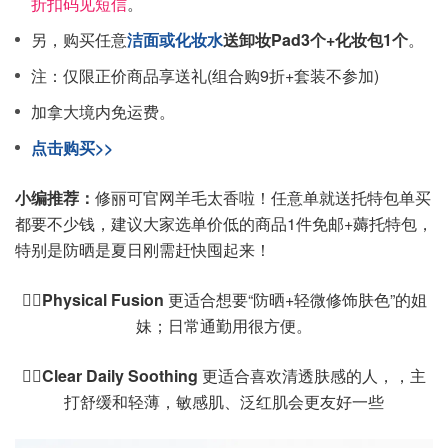
折扣码见短信
。
另，购买任意
洁面或化妆水
送卸妆Pad3个+化妆包1个
。
注：仅限正价商品享送礼(组合购9折+套装不参加)
加拿大境内免运费。
点击购买>>
小编推荐：
修丽可官网羊毛太香啦！任意单就送托特包单买
都要不少钱，建议大家选单价低的商品1件免邮+薅托特包，
特别是防晒是夏日刚需赶快囤起来！
👉🏻Physical Fusion
更适合想要“防晒+轻微修饰肤色”的姐
妹；日常通勤用很方便。
👉🏻Clear Daily Soothing
更适合喜欢清透肤感的人，，主
打舒缓和轻薄，敏感肌、泛红肌会更友好一些