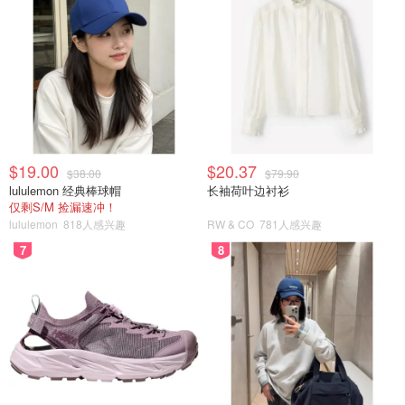
$19.00
$20.37
$38.00
$79.90
lululemon 经典棒球帽
长袖荷叶边衬衫
仅剩S/M 捡漏速冲！
lululemon
818人感兴趣
RW & CO
781人感兴趣
7
8