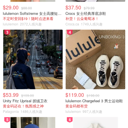
$29.00
$37.50
$88.00
$79.99
lululemon Softstreme 女士高腰短裤 10cm
Crocs 女士经典厚底凉鞋
不定时变回$19！随时点进来看
补货！云朵葡萄冰！
lululemon
2072人感兴趣
Crocs.ca
1749人感兴趣
3
4
$53.99
$119.00
$109.00
$198.00
Unity Fitz Uprisal 抓绒卫衣
lululemon Chargefeel 3 男士运动鞋
黄金码还在！氛围感之神
黄金码都有货
Patagonia
1486人感兴趣
lululemon
997人感兴趣
5
6