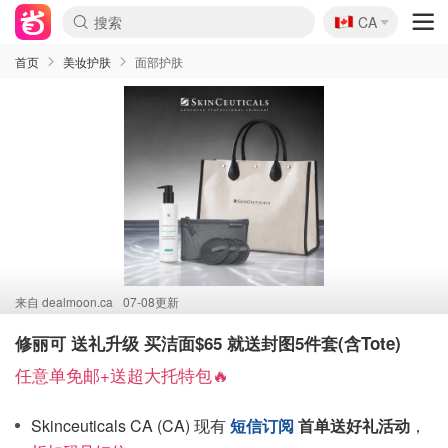
🇨🇦
CA
首页
美妆护肤
面部护肤
来自
dealmoon.ca
07-08更新
修丽可 送礼升级 买洁面$65 就送封图5件套(含Tote)
任意单免邮+送超大托特包🔥
Skinceuticals CA (CA) 现有
短信订阅
首单送好礼活动
，