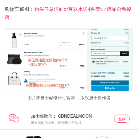
购物车截图
：购买任意洁面or爽肤水送4件套👉赠品自动掉
落
图片来自于@修丽可官网 ，版权属于原作者
加小编微信：
复制
每天刷刷朋友圈，精华折扣不漏掉