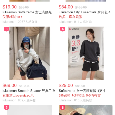
$19.00
$54.00
$88.00
$108.00
lululemon Softstreme 女士高腰短裤 10cm
lululemon City Essentials 肩背包 4L
仅限2码$19！
热卖！库存紧张
lululemon
2267人感兴趣
lululemon
911人感兴趣
3
4
$69.00
$29.00
$128.00
$88.00
lululemon Smooth Spacer 经典卫衣
Softstreme 女士高腰短裤 4英寸
女生穿出oversized风
3降必抢 尺码较全 0-6码有货
lululemon
839人感兴趣
lululemon
816人感兴趣
5
6