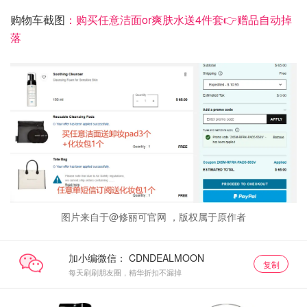
购物车截图
：购买任意洁面or爽肤水送4件套👉赠品自动掉
落
图片来自于@修丽可官网 ，版权属于原作者
加小编微信：
复制
每天刷刷朋友圈，精华折扣不漏掉