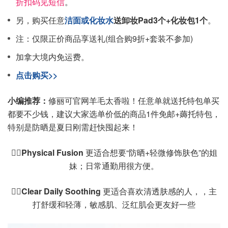
折扣码见短信
。
另，购买任意
洁面或化妆水
送卸妆Pad3个+化妆包1个
。
注：仅限正价商品享送礼(组合购9折+套装不参加)
加拿大境内免运费。
点击购买>>
小编推荐：
修丽可官网羊毛太香啦！任意单就送托特包单买
都要不少钱，建议大家选单价低的商品1件免邮+薅托特包，
特别是防晒是夏日刚需赶快囤起来！
👉🏻Physical Fusion
更适合想要“防晒+轻微修饰肤色”的姐
妹；日常通勤用很方便。
👉🏻Clear Daily Soothing
更适合喜欢清透肤感的人，，主
打舒缓和轻薄，敏感肌、泛红肌会更友好一些