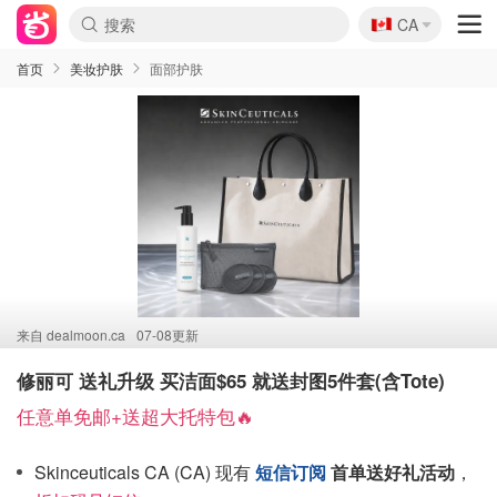
🇨🇦
CA
首页
美妆护肤
面部护肤
来自
dealmoon.ca
07-08更新
修丽可 送礼升级 买洁面$65 就送封图5件套(含Tote)
任意单免邮+送超大托特包🔥
Skinceuticals CA (CA) 现有
短信订阅
首单送好礼活动
，