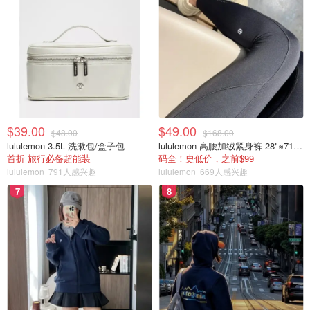
$39.00
$49.00
$48.00
$168.00
lululemon 3.5L 洗漱包/盒子包
lululemon 高腰加绒紧身裤 28"≈71cm 5个口袋
首折 旅行必备超能装
码全！史低价，之前$99
lululemon
791人感兴趣
lululemon
669人感兴趣
7
8