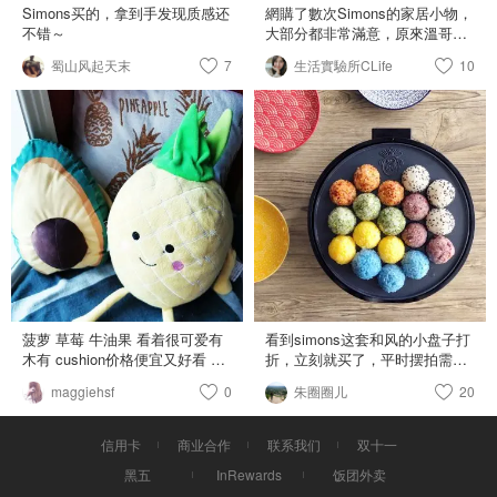
Simons买的，拿到手发现质感还
網購了數次Simons的家居小物，
不错～
大部分都非常滿意，原來溫哥華
也有實體店面。一直以為只有東
蜀山风起天末
7
生活實驗所CLife
10
岸才有店面！ 溫哥華的店面在
North Vancouver Park royal那個
mall, 真的要避開假日及人潮，覺
得好多人呀。。交通好阻塞！ 門
口會有工作人員管理客數及監督
使用乾洗手後才能入內逛街，建
議大家還是記得戴口罩，因為店
內蠻多人都不戴口罩了！店裡不
管是衣服及家居都是on sale, 慢
慢逛的確能夠買到很多商品，但
網路上的東西還是比較多！前幾
天看到大家說飾品有折扣。。在
手扶梯旁找到了飾品區，看到了
幾個心儀的幾何圖形耳環，項鍊
菠萝 草莓 牛油果 看着很可爱有
看到simons这套和风的小盘子打
是太便宜了買一條隨便戴戴。。
木有 cushion价格便宜又好看 菠
折，立刻就买了，平时摆拍需要
結帳時，店員還好貼心的給了一
萝菜垫子 浴室垫也买了菠萝和小
挺多餐具的，一直想买彩色的，
maggiehsf
0
個小盒！😊 耳環：4.99 項鍊：
朱圈圈儿
20
熊的 Simons家的东西性价比高
小一点的盘子。太符合我的需求
1.99
质量好 他家客服也很赞 有一次
了，两个彩色的，两个和风的，
漏发了一件毛衣 联系客服立刻寄
太有风格了，装日食超合适。 盘
信用卡
商业合作
联系我们
双十一
出了
子比较小，适合装开胃菜或者小
黑五
InRewards
饭团外卖
甜点。一人吃饭菜量不大的时候