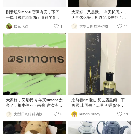
刚发现Simons 官网有卖，下了
大家好，又是我。 今天长周末，
一单（税前225-25）喜欢的姐妹
天气这么好，所以又出去野了。
们冲鸭。
回家惊喜发现simons的包裹送到
松鼠花猫
1
大型日间猫科动物
11
啦～ 买了两个耳夹和一条JC的手
链～ 没想到我这么喜欢这两个耳
夹！分别是$15/$20。 戴的还挺
稳的，我出去走了几圈都还在，
本来挺担心会突然掉了不知道的
说。我也没有任何金色的首饰，
这两个挺好的～ 这条JC手链是我
最近买的三条当中最喜欢的，
$50，其他两条有点太flashy了，
不太适合daily戴，而且还好大…
这条刚刚好！低调，适合日常～
还要吐槽下JC的扣，很结实，有
点太结实，很难单手戴的说。 总
体来说都好满意啊～真开心！
大家好，又是我 今年买simons太
之前看dm推过 想去店里闻一下
simons的折扣真的好爽～买买买
多了，根本停不下来😂 这次淘到
再买 上周去了店里 但是货不太
好多好货： 4个一套的驯鹿形状
全了 闻了我当时觉得比较喜欢的
大型日间猫科动物
8
lemonCandy
13
杯垫，凑单用； 难得原价买的皮
是p3的a breath of spring 但是都
带（made in canada的哦）； 又
没货啦 网上也不见了 上周黑五
·骨折价买到的衬衣； 这单加税
打折的是high tide和fig garden两
总共不过60$， 用上simons的积
种 闻了一下fig那个有点太上头了