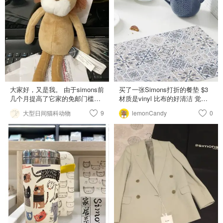
分换来的13$代金券，实在太便
high tide比较清淡就买了这个 这
宜啦！ 皮带的质量非常好，真
个味道挺清新的～ 怕熏到自己先
皮，是自动扣的那种，老公说他
放两根试一下（有点丑hhh）
国内买的自动扣皮带用了10年才
High tide diffuser set | Simons
坏…不知道这条能用多久呢？ 真
扩香 $12.99(到手价) 另外圣诞节
的好爱simons，上周下的单这周
包装红色的那个apres-ski也挺好
就到了。就是送货的有点暴力
闻的 是有点甜的苹果香🍎
😂，盒子都破了。well，总比我
那个寄丢了的lululemon包裹要
好，还要我等4天才可以拿到调查
大家好，又是我。 由于simons前
买了一张Simons打折的餐垫 $3
结果，决定是给我退钱还是给我
几个月提高了它家的免邮门槛，
材质是vinyl 比布的好清洁 觉得
再寄。有点无奈啊！
从25$加到50$，使我望而却步了
好好看 吃饭都变开心了🥳
大型日间猫科动物
9
lemonCandy
0
一阵子。 然后不知道为何那天手
贱点进去simons看，看到一堆好
东西打折，还全是我的码，不就
是在叫我买吗？ 图二是混进去的
一件lululemon买的define
jacket，这件上身实在太太太太
好看了，虽然它家legging让我很
失望，但上衣决定支持。穿上身
后腰堪比吉娜爱丽丝（做梦） 剩
下的都是在simons里淘到的好
货。 玩具狮子是我的一个习惯，
喜欢收集狮子玩具。 图三图四绝