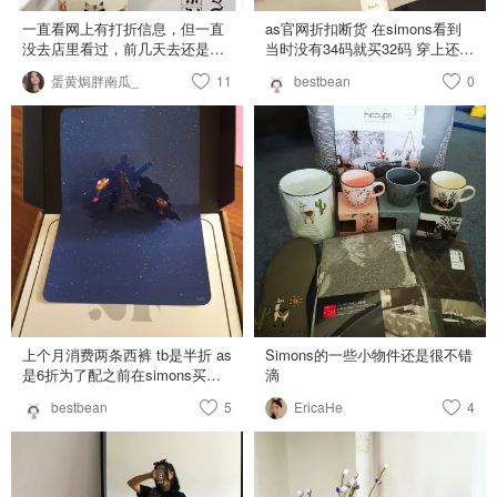
对不适合穿上街，太薄了。不过
我买回来是为了健身用的，谁让
一直看网上有打折信息，但一直
as官网折扣断货 在simons看到
lululemon的legging让我失望了呢
没去店里看过，前几天去还是这
当时没有34码就买32码 穿上还稍
😂。 图五图六都是超美的裙子，
么久以来第一次去simons逛家居
微大一丢丢 有垫肩 配套浅绿色
v领于我稍微有点低，可能要穿个
蛋黄焗胖南瓜_
11
bestbean
0
用品。店里家居区域其实不大，
西裤as官网也断码了 在@24s家
抹胸，但不穿也是可以的。衬衣
但令人意外的种类很多，网上有
买到了定价就很低还有6折 明年
裙本来买来想当睡衣，不过面料
的每个类别店里都有，只是因为
还能穿出去吧……
这么好，当睡衣就浪费了，所以
空间有限，很多类只有一两种款
收编了。 图七裤子穿着就很舒
式摆出来，看好哪个就可以和店
服，宽松休闲风。 最近收到了
员预订，会免费寄到家里。
Simons的邮件，它突然把我攒下
What I got: 1⃣️一个可以重复使用
来的650分左右换成了$13给我
的厨房纸。家属说这就是抹布😂
用，明年到期，不知道是不是常
但其实不会像抹布那样，用了几
规操作，老客户可以告诉我一下
次就黏油。每次都很好清洗。我
～
个人还是挺喜欢这个东西的～ 2⃣️
一个装饰的纸台灯。很小清新风
的美貌。留着以后送人当个小礼
物～ 3⃣️一个diffuser。味道是sea
上个月消费两条西裤 tb是半折 as
Simons的一些小物件还是很不错
current。店里有所有味道的样
是6折为了配之前在simons买的
滴
品，但是这款没有现货。这个是
浅绿色休闲西装 估计要明年才能
和店员预订了之后过了几天寄到
bestbean
5
EricaHe
4
上班穿吧……
家里的。当天把五六个味道都闻
了一遍，这个是最清新的，确保
不会头痛才买回来的～ 4⃣️没有拍
出来的还有一个摆拍用的小盘子