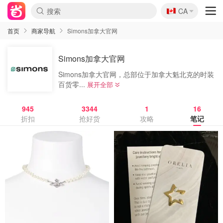
🇨🇦
CA
首页
商家导航
Simons加拿大官网
Simons加拿大官网
Simons加拿大官网，总部位于加拿大魁北克的时装
百货零...
展开全部
945
3344
1
16
折扣
抢好货
攻略
笔记