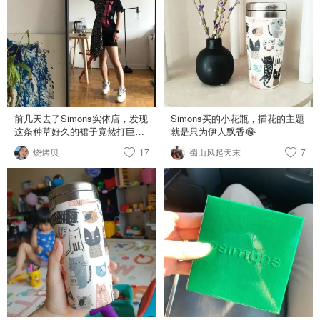
和一个鹅黄色浴巾，超温暖又超
舒服的～ 这次体验很棒，打算以
后每个季度simons打折都去扫一
扫货～
前几天去了Simons实体店，发现
Simons买的小花瓶，插花的主题
这条种草好久的裙子竟然打巨
就是只为伊人飘香😂
折！原价450折后才200！只剩一
烧烤贝
17
蜀山风起天末
7
件XS没想到上身正好！我自己搭
配了一条腰带也很好看，单独穿
也很美，喜欢这个不对称的设计
哈哈哈！黑色也很百搭！ 我身高
170体重65kg给大家一个参考，
现在网站这条裙子普遍都打折
了，折扣不错就收了吧！