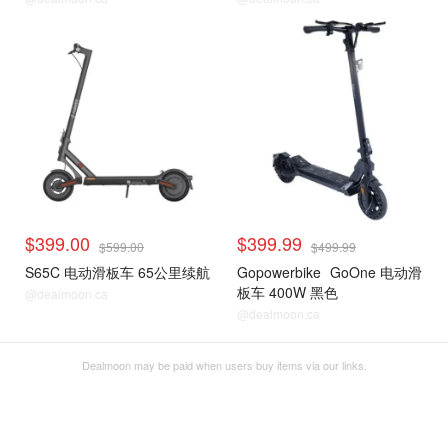
$399.00
$399.99
$599.00
$499.99
S65C 电动滑板车 65公里续航
Gopowerbike
GoOne 电动滑
板车 400W 黑色
@dealmoon.ca
@dealmoon.ca
Dealmoon may be paid when users buy items via our links.