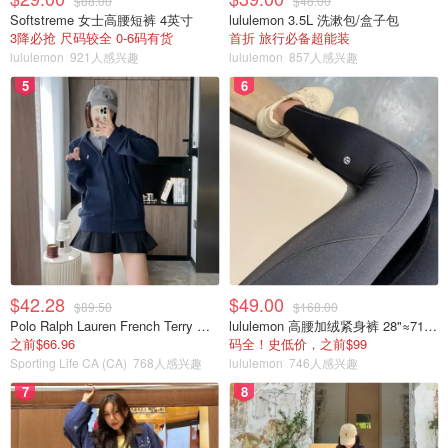
$88.00
$48.00
Softstreme 女士高腰短裤 4英寸
lululemon 3.5L 洗漱包/盒子包
3降必抢 尺码较全 0-6码有货
首折 旅行必备超能装
lululemon
921人感兴趣
lululemon
857人感兴趣
5
6
$42.28
$49.00
$89.50
$168.00
Polo Ralph Lauren French Terry 女童连帽卫衣 7-16码
lululemon 高腰加绒紧身裤 28"≈71cm 5个口袋
之前$66.96
码全！史低价，之前$99
Sporting Life CA (CA)
768人感兴趣
lululemon
746人感兴趣
7
8