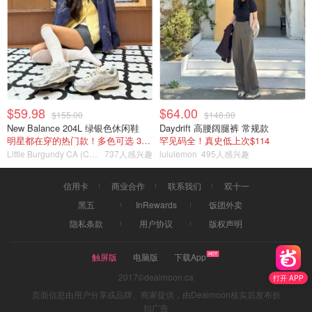
$59.98
$64.00
$155.00
$148.00
New Balance 204L 绿银色休闲鞋
Daydrift 高腰阔腿裤 常规款
明星都在穿的热门款！多色可选 3.8折
罕见码全！真史低上次$114
Little Burgundy CA (CA）
737人感兴趣
lululemon
495人感兴趣
信用卡
商业合作
联系我们
双十一
黑五
InRewards
饭团外卖
隐私条款
用户协议
版权声明
触屏版
电脑版
下载App
2017©dealmoon.ca
打开 APP
页面信息由用户分享或品牌、商家提供，由Dealmoon核实后发布折
扣广告