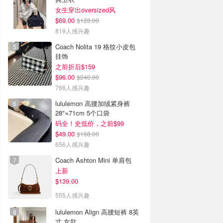
女生穿出oversized风
$69.00
$128.00
819人感兴趣
Coach Nolita 19 格纹小皮包
挂饰
之前折后$159
$96.00
$240.00
766人感兴趣
lululemon 高腰加绒紧身裤
28"≈71cm 5个口袋
码全！史低价，之前$99
$49.00
$168.00
656人感兴趣
Coach Ashton Mini 单肩包
上新
$139.00
555人感兴趣
lululemon Align 高腰短裤 8英
寸 女款