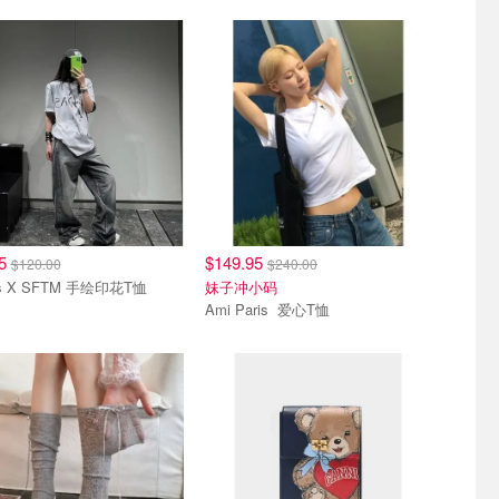
95
$149.95
$120.00
$240.00
as X SFTM 手绘印花T恤
妹子冲小码
Ami Paris 爱心T恤