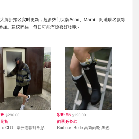
ns大牌折扣区实时更新，超多热门大牌Acne、Marni、阿迪联名款等
参加。建议码住，每日可能有惊喜好物哦~
.95
$99.95
$290.00
$190.00
罕见折
雨季必备款
as x CLOT 条纹连帽针织衫
Barbour Bede 高筒雨靴 黑色