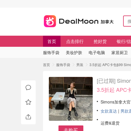
首页
点击排行
抢好货
银行/
服饰手袋
美妆护肤
电子电脑
家居厨卫
首页
服饰手袋
男装
3.5折起 APC卡包$99 Sim
[已过期]
Simo
3.5折起 APC
Simons加拿大
女款直达
|
男款
运费&退货
去购买