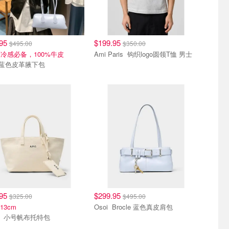
.95
$199.95
$495.00
$350.00
冷感必备，100%牛皮
Ami Paris 钩织logo圆领T恤 男士
Osoi 蓝色皮革腋下包
.95
$299.95
$325.00
$495.00
*13cm
Osoi Brocle 蓝色真皮肩包
A.P.C. 小号帆布托特包