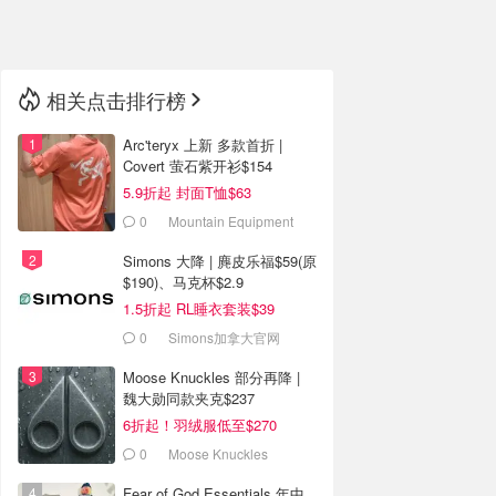
🇳🇿
新西兰
相关点击排行榜
Arc'teryx 上新 多款首折 |
Covert 萤石紫开衫$154
5.9折起 封面T恤$63
0
Mountain Equipment
Company
Simons 大降 | 麂皮乐福$59(原
$190)、马克杯$2.9
1.5折起 RL睡衣套装$39
0
Simons加拿大官网
Moose Knuckles 部分再降 |
魏大勋同款夹克$237
6折起！羽绒服低至$270
0
Moose Knuckles
Fear of God Essentials 年中