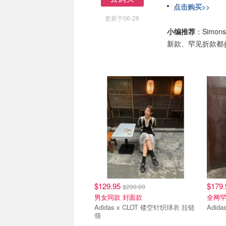
点击购买>>
去购买
更新于06-28
小编推荐
：Simo
新款、罕见折款都
$129.95
$179
$200.00
男女同款 封面款
全网
Adidas x CLOT 镂空针织球衣 拉链
Adid
领