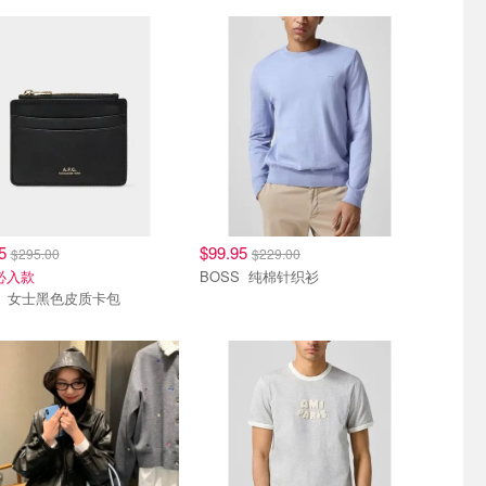
95
$99.95
$295.00
$229.00
折必入款
BOSS 纯棉针织衫
A.P.C. 女士黑色皮质卡包