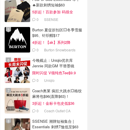
🔥新款刺绣短袖$63
5折起！百款参加 码很全
0
SSENSE
Burton 夏促折扣区💥冬季雪服
$95、针织帽$17
4折起！【ak】系列2降
0
Burton Snowboards
Canada
今晚截止：Uniqlo优衣库
Jennie 同款GM 平替墨镜
$24.9
限时闪促 V领纯色Tee$9.9
0
Uniqlo
Coach奥莱 疯狂大跳水💥格纹
麻将包$96(直降$63)！
3折起！金标卡包史低$36
0
Coach Outlet CA
SSENSE 潮牌短袖集合 |
Essentials 刺绣T恤低至$63