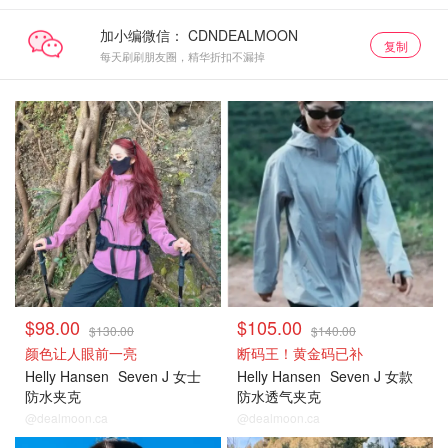
加小编微信：
复制
每天刷刷朋友圈，精华折扣不漏掉
$98.00
$105.00
$130.00
$140.00
颜色让人眼前一亮
断码王！黄金码已补
Helly Hansen
Seven J 女士
Helly Hansen
Seven J 女款
防水夹克
防水透气夹克
@dealmoon.ca
@dealmoon.ca