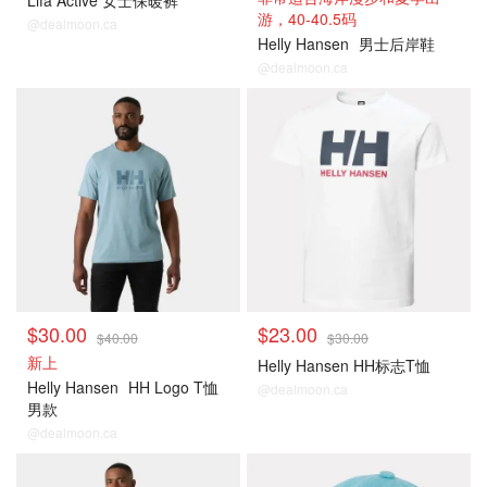
Lifa Active 女士保暖裤
游，40-40.5码
@dealmoon.ca
Helly Hansen
男士后岸鞋
@dealmoon.ca
$30.00
$23.00
$40.00
$30.00
新上
Helly Hansen HH标志T恤
Helly Hansen
HH Logo T恤
@dealmoon.ca
男款
@dealmoon.ca