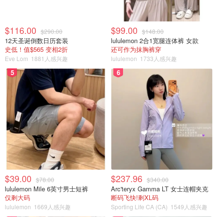
$116.00
$99.00
$290.00
$148.00
12天圣诞倒数日历套装
lululemon 2合1宽腿连体裤 女款
史低！值$565 变相2折
还可作为抹胸裤穿
Eve Lom
1881人感兴趣
lululemon
1733人感兴趣
5
6
$39.00
$237.96
$78.00
$340.00
lululemon Mile 6英寸男士短裤
Arc'teryx Gamma LT 女士连帽夹克
仅剩大码
断码飞快!剩XL码
lululemon
1669人感兴趣
Sporting Life CA (CA)
1549人感兴趣