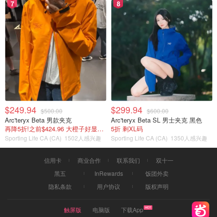
7
8
$249.94
$299.94
$500.00
$600.00
Arc'teryx Beta 男款夹克
Arc'teryx Beta SL 男士夹克 黑色
再降5折!之前$424.96 大橙子好显白 蹲补
5折 剩XL码
Sporting Life CA (CA)
1502人感兴趣
Sporting Life CA (CA)
1350人感兴趣
信用卡
商业合作
联系我们
双十一
黑五
InRewards
饭团外卖
隐私条款
用户协议
版权声明
触屏版
电脑版
下载App