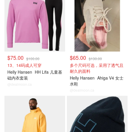
$75.00
$65.00
$100.00
$130.00
13、14码成人可穿
多个尺码可选，采用了透气且
耐久的面料
Helly Hansen
HH Lifa 儿童基
础内衣套装
Helly Hansen
Ahiga V4 女士
水鞋
@dealmoon.ca
@dealmoon.ca