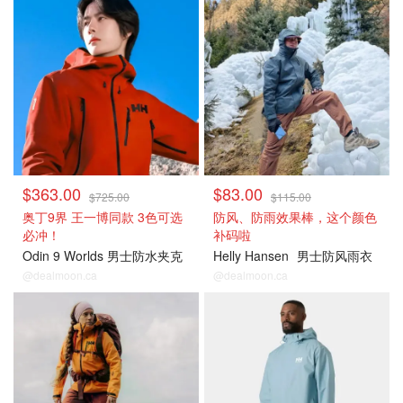
$363.00
$83.00
$725.00
$115.00
奥丁9界 王一博同款 3色可选
防风、防雨效果棒，这个颜色
必冲！
补码啦
Odin 9 Worlds 男士防水夹克
Helly Hansen
男士防风雨衣
@dealmoon.ca
@dealmoon.ca