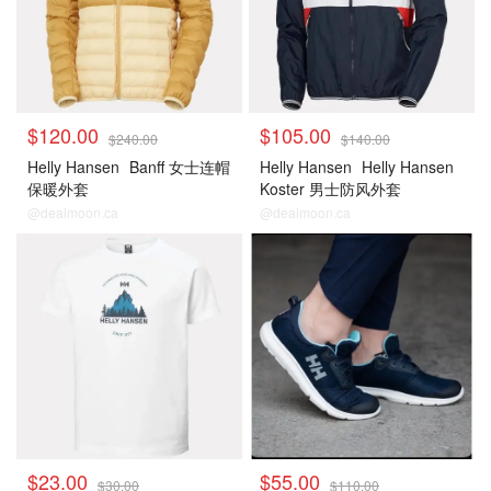
$120.00
$105.00
$240.00
$140.00
Helly Hansen
Banff 女士连帽
Helly Hansen
Helly Hansen
保暖外套
Koster 男士防风外套
@dealmoon.ca
@dealmoon.ca
$23.00
$55.00
$30.00
$110.00