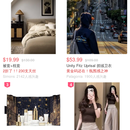
$19.99
$53.99
$130.00
$109.00
被套+枕套
Unity Fitz Uprisal 抓绒卫衣
2折了！! 230支天丝
黄金码还在！氛围感之神
Simons
2142人感兴趣
Patagonia
1900人感兴趣
3
4