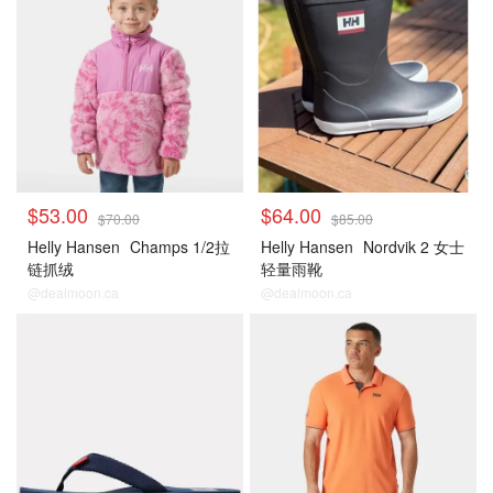
$53.00
$64.00
$70.00
$85.00
Helly Hansen
Champs 1/2拉
Helly Hansen
Nordvik 2 女士
链抓绒
轻量雨靴
@dealmoon.ca
@dealmoon.ca