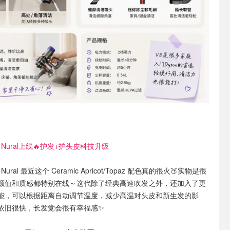
onic Nural上线🔥护发+护头皮科技升级
nic Nural 最近这个 Ceramic Apricot/Topaz 配色真的很火🍑实物是很
颜值和质感都特别在线～这代除了经典高速吹发之外，还加入了更
能，可以根据距离自动调节温度，减少高温对头皮和新生发的影
依旧很快，长发党会很有幸福感✨