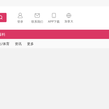
加拿大
登录
联系我们
APP下载
🇺🇸
美国
爆料
🇨🇳
中国
出/体育
资讯
更多
🇨🇦
加拿大
扫码下载 App
🇬🇧
英国
Download on the
App Store
🇩🇪
德国
Download the
Android App
🇫🇷
法国
🇮🇹
意大利
🇦🇺
澳洲