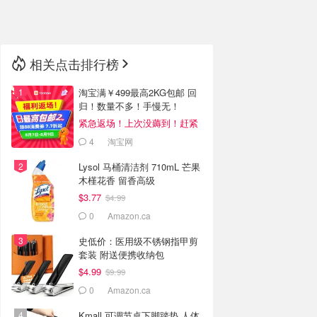
🇳🇿
新西兰
相关点击排行榜
淘宝满￥499最高2KG包邮 回
归！数量不多！手慢无！
紧急返场！上次没薅到！赶紧
冲
4
淘宝网
Lysol 马桶清洁剂 710mL 芒果
木槿花香 留香高级
$3.77
$4.99
0
Amazon.ca
史低价：医用级不锈钢指甲剪
套装 附送便携收纳包
$4.99
$9.99
0
Amazon.ca
Kmall 可调节桌下脚踏垫 人体