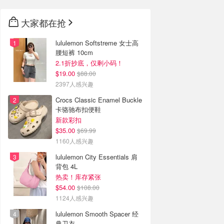
大家都在抢
lululemon Softstreme 女士高
腰短裤 10cm
2.1折抄底，仅剩小码！
$19.00
$88.00
2397人感兴趣
Crocs Classic Enamel Buckle
卡骆驰布扣便鞋
新款彩扣
$35.00
$69.99
1160人感兴趣
lululemon City Essentials 肩
背包 4L
热卖！库存紧张
$54.00
$108.00
1124人感兴趣
lululemon Smooth Spacer 经
典卫衣