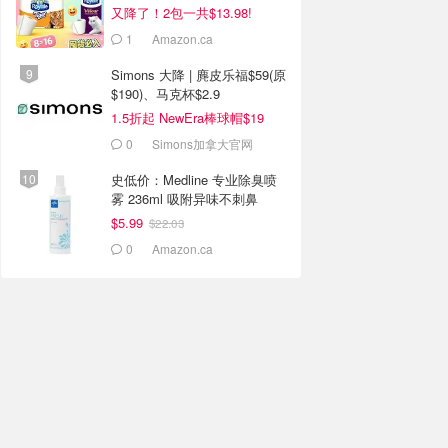
又降了！2包一共$13.98!
1
Amazon.ca
Simons 大降 | 麂皮乐福$59(原
$190)、马克杯$2.9
1.5折起 NewEra棒球帽$19
0
Simons加拿大官网
史低价：Medline 专业除臭喷
雾 236ml 吸附异味不刺鼻
$5.99
$22.03
0
Amazon.ca