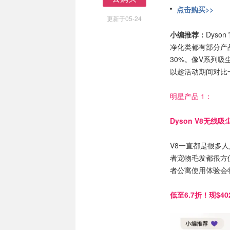
去购买
点击购买>>
更新于05-24
小编推荐：
Dys
净化类都有部分产
30%。像V系列吸
以趁活动期间对比一
明星产品 1：
Dyson V8无
V8一直都是很多人
者宠物毛发都很方
者公寓使用体验会特别好
低至6.7折！现$40