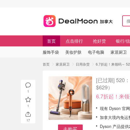
首页
点击排行
抢好货
银行/
服饰手袋
美妆护肤
电子电脑
家居厨卫
首页
家居厨卫
日用杂货
6.7折起！来领码～ 5
[已过期]
520
$629）
1
6.7折起！来
1
现有 Dyson 
加拿大境内免运
17
Dyson 产品提
去购买