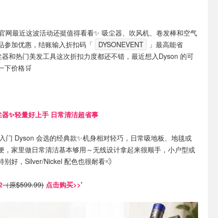
on 官网最近这波活动还挺值得看看✨ 吸尘器、吹风机、卷发棒和空气
品参加优惠，结账输入折扣码「
DYSONEVENT
」最高能省
尘器和热门美发工具这次折扣力度都还不错，最近想入Dyson 的可
下价格🛒
线吸尘器✨轻量好上手 日常清洁超省事
入门 Dyson 会选的经典款✨机身相对轻巧，日常吸地板、地毯或
便，家里做日常清洁基本够用～无线设计拿起来很顺手，小户型或
，Silver/Nickel 配色也很耐看💨
2
（原$599.99)
点击购买>>'