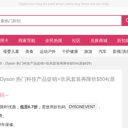
Dealmoon may be paid when users buy items via our links.
信用卡
商家导航
全民热搜
社区
兑换商城
折扣
母婴儿童
美食
运动户外
个护健康
旅游
汽车
影视/演
20：Dyson 热门科技产品促销⚡吹风套装再降价$504(原$629）
：Dyson 热门科技产品促销⚡吹风套装再降价$504(原
领码～
官网限时优惠，
低至6.7折，
需使用折扣码
DYSONEVENT
。
费。
供2年保修。