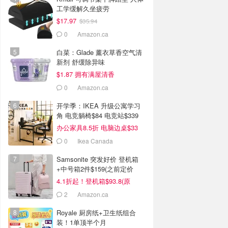
工学缓解久坐疲劳
$17.97
$35.94
0
Amazon.ca
白菜：Glade 薰衣草香空气清
新剂 舒缓除异味
$1.87 拥有满屋清香
0
Amazon.ca
开学季：IKEA 升级公寓学习
角 电竞躺椅$84 电竞站$339
办公家具8.5折 电脑边桌$33
0
Ikea Canada
Samsonite 突发好价 登机箱
+中号箱2件$159(之前定价
$434)
4.1折起！登机箱$93.8(原
$134)
2
Amazon.ca
Royale 厨房纸+卫生纸组合
装！1单顶半个月