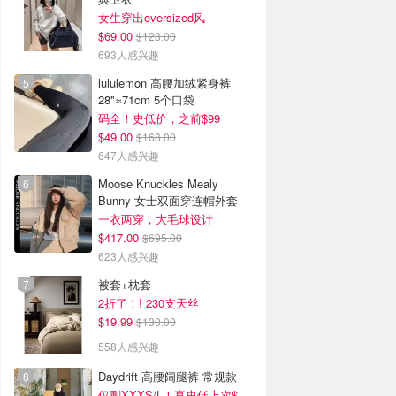
女生穿出oversized风
$69.00
$128.00
693人感兴趣
lululemon 高腰加绒紧身裤
28"≈71cm 5个口袋
码全！史低价，之前$99
$49.00
$168.00
647人感兴趣
Moose Knuckles Mealy
Bunny 女士双面穿连帽外套
一衣两穿，大毛球设计
$417.00
$695.00
623人感兴趣
被套+枕套
2折了！! 230支天丝
$19.99
$130.00
558人感兴趣
Daydrift 高腰阔腿裤 常规款
仅剩XXXS/L！真史低上次$114