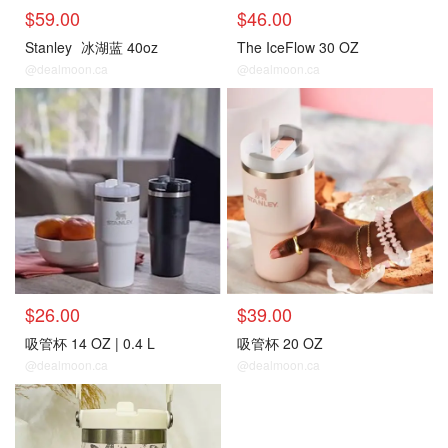
$59.00
$46.00
Stanley
冰湖蓝 40oz
The IceFlow 30 OZ
@dealmoon.ca
@dealmoon.ca
$26.00
$39.00
吸管杯 14 OZ | 0.4 L
吸管杯 20 OZ
@dealmoon.ca
@dealmoon.ca