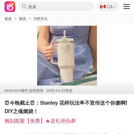
🇨🇦
CA
首页
资讯
消费资讯
dealmoon爆料 @
萌萌哦
2025-04-22更新
⏰今晚截止⏰：Stanley 花样玩法🌟不宣传这个你傻啊❗
DIY之魂燃烧！
雕刻图案【免费】🔥送礼绝佳🎁