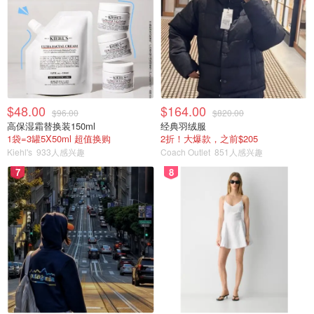
$48.00
$164.00
$96.00
$820.00
高保湿霜替换装150ml
经典羽绒服
1袋=3罐5X50ml 超值换购
2折！大爆款，之前$205
Kiehl's
933人感兴趣
Coach Outlet
851人感兴趣
7
8