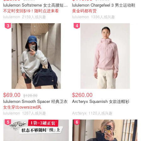
lululemon Softstreme 女士高腰短裤 10cm
lululemon Chargefeel 3 男士运动鞋
不定时变回$19！随时点进来看
黄金码都有货
lululemon
2159人感兴趣
lululemon
1336人感兴趣
3
4
$69.00
$260.00
$128.00
lululemon Smooth Spacer 经典卫衣
Arc'teryx Squamish 女款连帽衫
女生穿出oversized风
lululemon
1267人感兴趣
Arc'teryx
1120人感兴趣
5
6