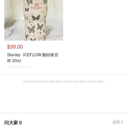
$39.00
Stanley
ICEFLOW 翻转吸管
杯 20oz
@dealmoon.ca
Dealmoon may be paid when users buy items via our links.
问大家
0
全部