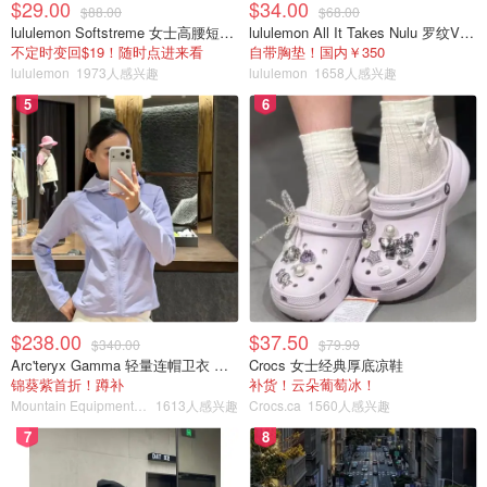
$29.00
$34.00
$88.00
$68.00
lululemon Softstreme 女士高腰短裤 10cm
lululemon All It Takes Nulu 罗纹V领短袖T恤
不定时变回$19！随时点进来看
自带胸垫！国内￥350
lululemon
1973人感兴趣
lululemon
1658人感兴趣
5
6
$238.00
$37.50
$340.00
$79.99
Arc'teryx Gamma 轻量连帽卫衣 女款
Crocs 女士经典厚底凉鞋
锦葵紫首折！蹲补
补货！云朵葡萄冰！
Mountain Equipment Company
1613人感兴趣
Crocs.ca
1560人感兴趣
7
8