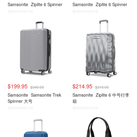
Samsonite
Ziplite 6 Spinner
Samsonite
Ziplite 6 Spinner
@dealmoon.ca
@dealmoon.ca
$199.95
$214.95
$340.00
$315.00
Samsonite
Samsonite Trek
Samsonite
Ziplite 6 中号行李
Spinner 大号
箱
@dealmoon.ca
@dealmoon.ca