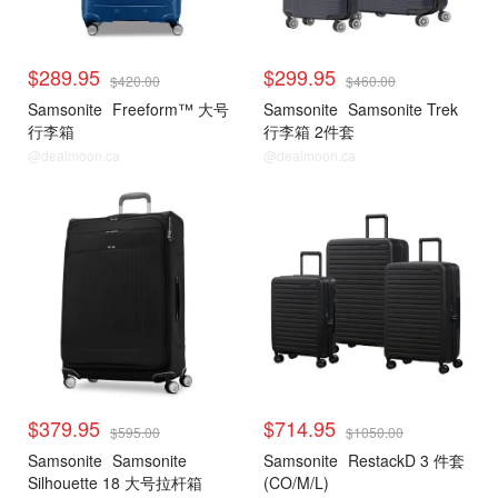
$289.95
$299.95
$420.00
$460.00
Samsonite
Freeform™ 大号
Samsonite
Samsonite Trek
行李箱
行李箱 2件套
@dealmoon.ca
@dealmoon.ca
$379.95
$714.95
$595.00
$1050.00
Samsonite
Samsonite
Samsonite
RestackD 3 件套
Silhouette 18 大号拉杆箱
(CO/M/L)