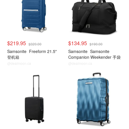
$219.95
$134.95
$320.00
$190.00
Samsonite
Freeform 21.5"
Samsonite
Samsonite
登机箱
Companion Weekender 手袋
@dealmoon.ca
@dealmoon.ca