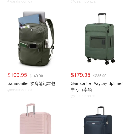
寸
@dealmoon.ca
@dealmoon.ca
$109.95
$179.95
$140.00
$285.00
Samsonite
双肩笔记本包
Samsonite
Vaycay Spinner
中号行李箱
@dealmoon.ca
@dealmoon.ca