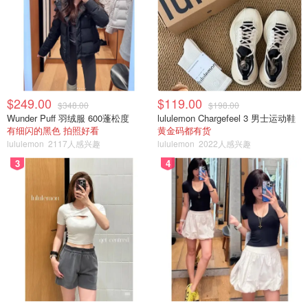
$249.00
$119.00
$348.00
$198.00
Wunder Puff 羽绒服 600蓬松度
lululemon Chargefeel 3 男士运动鞋
有细闪的黑色 拍照好看
黄金码都有货
lululemon
2117人感兴趣
lululemon
2022人感兴趣
3
4