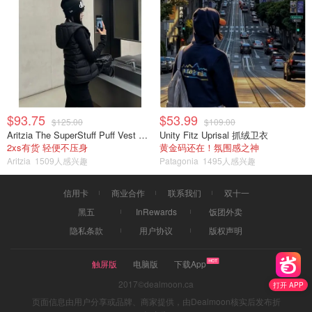
$93.75
$53.99
$125.00
$109.00
Aritzia The SuperStuff Puff Vest 轻盈亮面马甲
Unity Fitz Uprisal 抓绒卫衣
2xs有货 轻便不压身
黄金码还在！氛围感之神
Aritzia
1509人感兴趣
Patagonia
1495人感兴趣
信用卡
商业合作
联系我们
双十一
黑五
InRewards
饭团外卖
隐私条款
用户协议
版权声明
触屏版
电脑版
下载App
2017©dealmoon.ca
打开 APP
页面信息由用户分享或品牌、商家提供，由Dealmoon核实后发布折