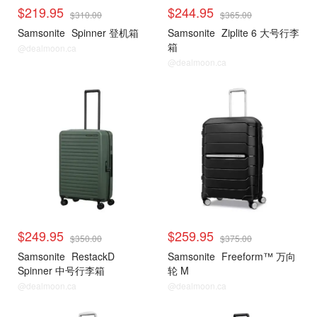
$219.95
$244.95
$310.00
$365.00
Samsonite
Spinner 登机箱
Samsonite
Ziplite 6 大号行李
箱
@dealmoon.ca
@dealmoon.ca
$249.95
$259.95
$350.00
$375.00
Samsonite
RestackD
Samsonite
Freeform™ 万向
Spinner 中号行李箱
轮 M
@dealmoon.ca
@dealmoon.ca