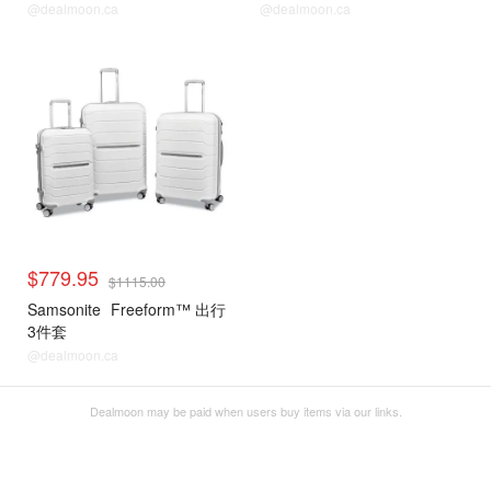
@dealmoon.ca
@dealmoon.ca
$779.95
$1115.00
Samsonite
Freeform™ 出行
3件套
@dealmoon.ca
Dealmoon may be paid when users buy items via our links.