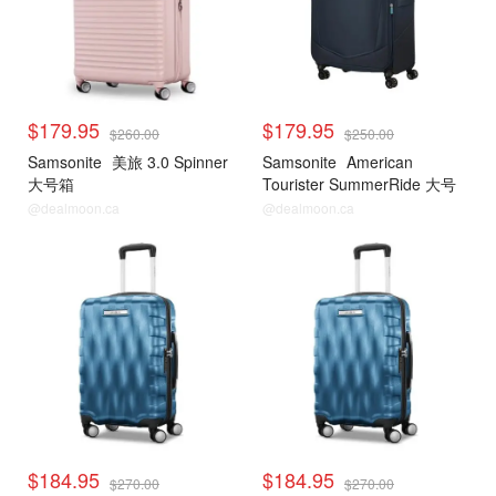
$179.95
$179.95
$260.00
$250.00
Samsonite
美旅 3.0 Spinner
Samsonite
American
大号箱
Tourister SummerRide 大号
行李箱
@dealmoon.ca
@dealmoon.ca
$184.95
$184.95
$270.00
$270.00