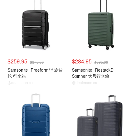
$259.95
$284.95
$375.00
$395.00
Samsonite
Freeform™ 旋转
Samsonite
RestackD
轮 行李箱
Spinner 大号行李箱
@dealmoon.ca
@dealmoon.ca