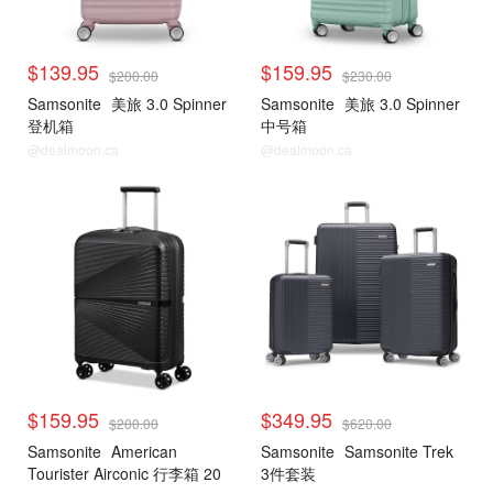
$139.95
$159.95
$200.00
$230.00
Samsonite
美旅 3.0 Spinner
Samsonite
美旅 3.0 Spinner
登机箱
中号箱
@dealmoon.ca
@dealmoon.ca
$159.95
$349.95
$200.00
$620.00
Samsonite
American
Samsonite
Samsonite Trek
Tourister Airconic 行李箱 20
3件套装