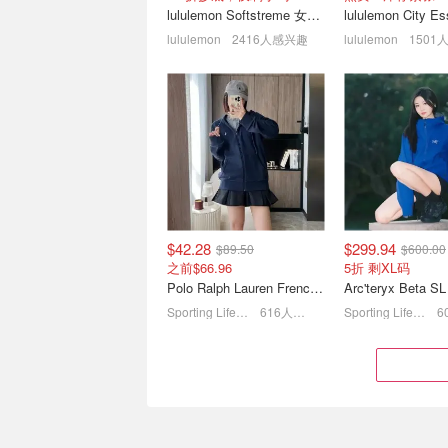
lululemon Softstreme 女士高腰短裤 10cm
lululemon
2416人感兴趣
lululemon
1501
Swarovski 年中大促 | 经典
Oakley 女表配
爆闪网球手链$83(原$119)
6折起！女明星都爱单钻耳钉$55
运动墨镜$141
$42.28
$299.94
$89.50
$600.00
之前$66.96
5折 剩XL码
Polo Ralph Lauren French Terry 女童连帽卫衣 7-16码
Sporting Life CA (CA)
616人感兴趣
Sporting Life CA (CA)
Alo 折扣区6折起💥百搭网
Tiffany & Co
球裙$70、渔夫帽$70(原
登场
$118)
百款参加 热门款补码降价
羽毛吊坠 $890