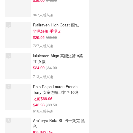
$39.00
$48.00
967人感兴趣
Fjallraven High Coast 腰包
罕见好价 手慢无
$29.95
$60.00
727人感兴趣
lululemon Align 高腰短裤 8英
寸 女款
$24.00
$64.00
713人感兴趣
Polo Ralph Lauren French
Terry 女童连帽卫衣 7-16码
之前$66.96
$42.28
$89.50
616人感兴趣
Arc'teryx Beta SL 男士夹克 黑
色
5折 剩XL码