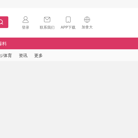
加拿大
登录
联系我们
APP下载
🇺🇸
美国
爆料
🇨🇳
中国
出/体育
资讯
更多
🇨🇦
加拿大
扫码下载 App
🇬🇧
英国
Download on the
App Store
🇩🇪
德国
Download the
Android App
🇫🇷
法国
🇮🇹
意大利
🇦🇺
澳洲