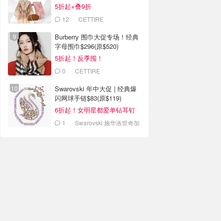
5折起+叠9折
12
CETTIRE
Burberry 围巾大促专场！经典
字母围巾$296(原$520)
5折起！反季囤！
0
CETTIRE
Swarovski 年中大促 | 经典爆
闪网球手链$83(原$119)
6折起！女明星都爱单钻耳钉
$55
1
Swarovski 施华洛世奇加
拿大官网