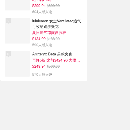
$299.94
$600.00
604人感兴趣
lululemon 女士Ventilated透气
可收纳跑步夹克
夏日透气凉爽皮肤衣
$134.00
$188.00
590人感兴趣
Arc'teryx Beta 男款夹克
再降5折!之前$424.96 大橙子好显白 蹲补
$249.94
$500.00
570人感兴趣