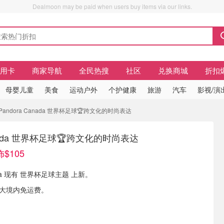
Dealmoon may be paid when users buy items via our links.
信用卡
商家导航
全民热搜
社区
兑换商城
折扣
母婴儿童
美食
运动户外
个护健康
旅游
汽车
影视/演
andora Canada 世界杯足球🏆跨文化的时尚表达
Canada 世界杯足球🏆跨文化的时尚表达
$105
nada 现有 世界杯足球主题 上新。
拿大境内免运费。