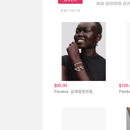
感谢
@萌萌哦
提供
去购买
更新于06-09
$95.00
$105.
Pandora 足球造型吊坠