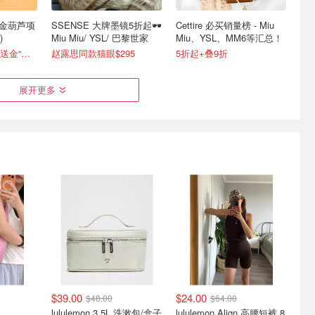
 金葫芦项
SSENSE 大牌墨镜5折起🕶️
Cettire 必买销量榜 - Miu
)
Miu Miu/ YSL/ 巴黎世家
Miu、YSL、MM6等汇总！
低至8.8折+评论抽送金“小狗”
赵露思同款猫眼$295
5折起+叠9折
展开更多
降！情人节
Fossil 女表配饰新上架
大牌墨镜超低价| 封面ysl
59
墨镜比官网便宜$500+
5折起！卡地亚平替手链$95
三针皮革手表 $136
低至3.9折+额外7折
$39.00
$24.00
$48.00
$64.00
lululemon 3.5L 洗漱包/盒子
lululemon Align 高腰短裤 8