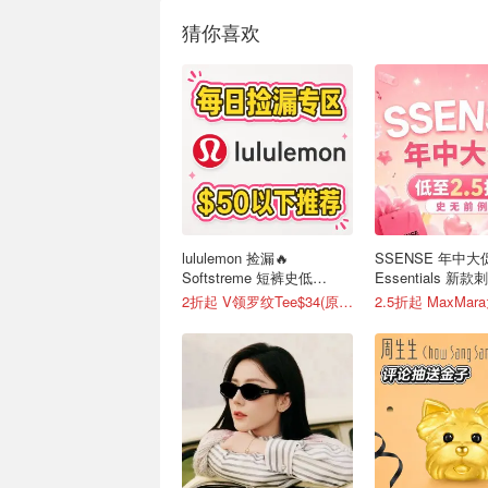
猜你喜欢
lululemon 捡漏🔥
SSENSE 年中大
Softstreme 短裤史低
Essentials 新
$19(原$88)
$63
2折起 V领罗纹Tee$34(原$68)