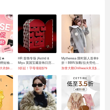
促🔥
HR 首饰专场 |Astrid &
Mytheresa 限时新人首单9
款刺绣短袖
Miyu 英国宝藏首饰日历套
折！BBR/加鹅/拉夫劳伦降
装$250(原$835)
价
2.5折起 MaxMara大衣$916 (原$2130)
3折起！字母项链$79
加拿大鹅Chilliwack夹克$715(官网$795）