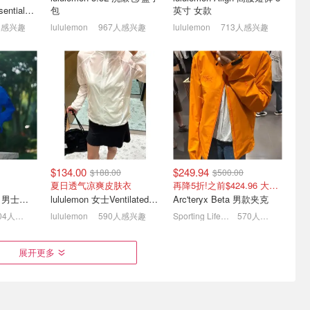
lululemon City Essentials 肩背包 4L
包
英寸 女款
人感兴趣
lululemon
967人感兴趣
lululemon
713人感兴趣
饰精选上新
Coach奥莱 深夜突袭大降
Loverboy 小众辣妹风针织
😱超精致白金卡包$60 上
帽🧢红色猪咪帽$85 (原
新！
$265)
2折起！老花拖鞋才$36
3折起！Lisa、欧阳娜娜都在戴
$134.00
$249.94
$188.00
$500.00
夏日透气凉爽皮肤衣
再降5折!之前$424.96 大橙子好显白 蹲补
Arc'teryx Beta SL 男士夹克 黑色
lululemon 女士Ventilated透气可收纳跑步夹克
Arc'teryx Beta 男款夹克
604人感兴趣
lululemon
590人感兴趣
Sporting Life CA (CA)
570人感兴趣
 新品女表配饰
MK 奥莱 年中折扣区💥中
Mejuri 热卖项链✨T家平替
展开更多
号相机包$76 压纹钱包$50
爱心项链$160 精致白女都
在戴
上新啦！1.5折起+额外8.5折
首单9折+折扣区5折起！