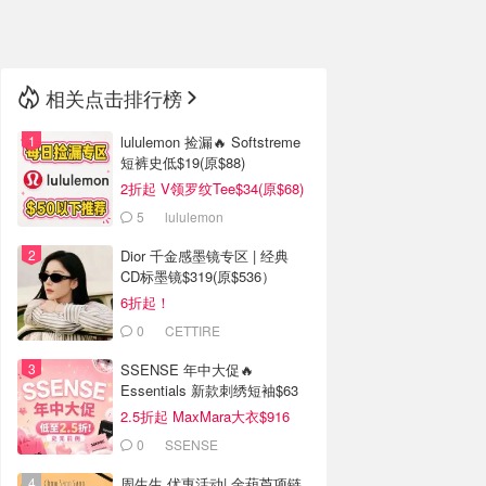
🇳🇿
新西兰
相关点击排行榜
lululemon 捡漏🔥 Softstreme
短裤史低$19(原$88)
2折起 V领罗纹Tee$34(原$68)
5
lululemon
Dior 千金感墨镜专区 | 经典
CD标墨镜$319(原$536）
6折起！
0
CETTIRE
SSENSE 年中大促🔥
Essentials 新款刺绣短袖$63
2.5折起 MaxMara大衣$916
(原$2130)
0
SSENSE
周生生 优惠活动| 金葫芦项链