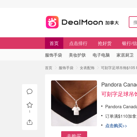
首页
点击排行
抢好货
银行/
服饰手袋
美妆护肤
电子电脑
家居厨卫
首页
服饰手袋
女表配饰
可刻字足球吊饰$105 P
Pandora 
可刻字足球吊饰
Pandora Ca
1
订单满$110加
点击购买>>
去购买