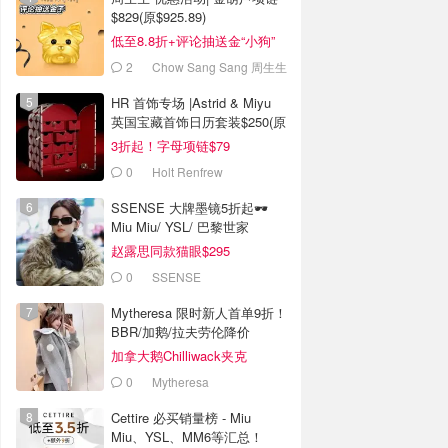
$829(原$925.89)
低至8.8折+评论抽送金“小狗”
2
Chow Sang Sang 周生生
HR 首饰专场 |Astrid & Miyu
英国宝藏首饰日历套装$250(原
$835)
3折起！字母项链$79
0
Holt Renfrew
SSENSE 大牌墨镜5折起🕶️
Miu Miu/ YSL/ 巴黎世家
赵露思同款猫眼$295
0
SSENSE
Mytheresa 限时新人首单9折！
BBR/加鹅/拉夫劳伦降价
加拿大鹅Chilliwack夹克
$715(官网$795）
0
Mytheresa
Cettire 必买销量榜 - Miu
Miu、YSL、MM6等汇总！