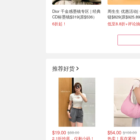
Dior 千金感墨镜专区 | 经典
周生生 优惠活动|
CD标墨镜$319(原$536）
链$829(原$925.89
6折起！
推荐好货
Burberry 围巾大促专场！经
Mejuri 折扣区2
典字母围巾$296(原$520)
限定款爱心项链$1
5折起！反季囤！
$19.00
$54.00
$88.00
$108.00
2.1折抄底，仅剩小码！
热卖！库存紧张