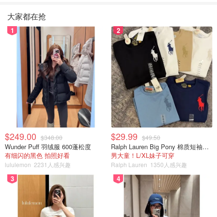
大家都在抢
1
2
$249.00
$29.99
$348.00
$49.50
Wunder Puff 羽绒服 600蓬松度
Ralph Lauren Big Pony 棉质短袖T恤
有细闪的黑色 拍照好看
男大童！L/XL妹子可穿
lululemon
2231人感兴趣
Ralph Lauren
1350人感兴趣
3
4