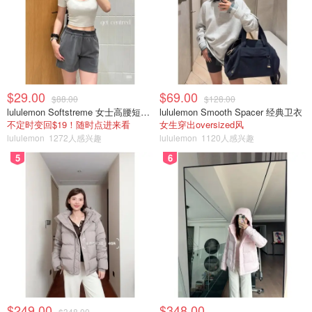
$29.00
$69.00
$88.00
$128.00
lululemon Softstreme 女士高腰短裤 10cm
lululemon Smooth Spacer 经典卫衣
不定时变回$19！随时点进来看
女生穿出oversized风
lululemon
1272人感兴趣
lululemon
1120人感兴趣
5
6
$249.00
$348.00
$348.00