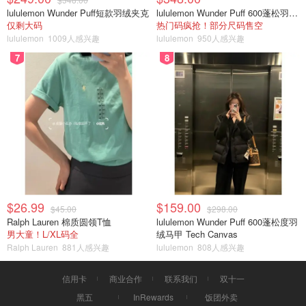
lululemon Wunder Puff短款羽绒夹克
lululemon Wunder Puff 600蓬松羽绒夹克
仅剩大码
热门码疯抢！部分尺码售空
lululemon
1009人感兴趣
lululemon
950人感兴趣
7
8
$26.99
$159.00
$45.00
$298.00
Ralph Lauren 棉质圆领T恤
lululemon Wunder Puff 600蓬松度羽
男大童！L/XL码全
绒马甲 Tech Canvas
Ralph Lauren
881人感兴趣
lululemon
808人感兴趣
信用卡
商业合作
联系我们
双十一
黑五
InRewards
饭团外卖