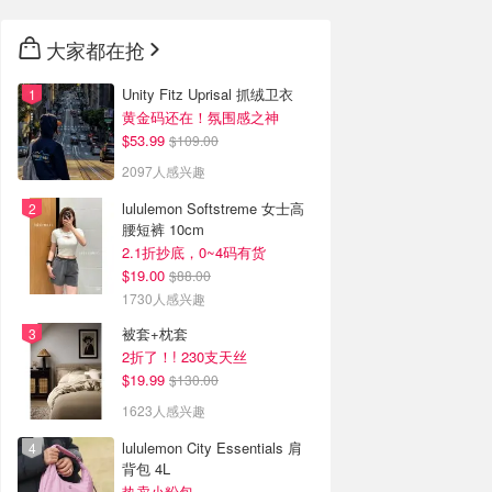
大家都在抢
Unity Fitz Uprisal 抓绒卫衣
黄金码还在！氛围感之神
$53.99
$109.00
2097人感兴趣
lululemon Softstreme 女士高
腰短裤 10cm
2.1折抄底，0~4码有货
$19.00
$88.00
1730人感兴趣
被套+枕套
2折了！! 230支天丝
$19.99
$130.00
1623人感兴趣
lululemon City Essentials 肩
背包 4L
热卖小粉包