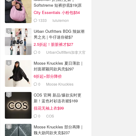
Softstreme 短裤抄底$19(原
$88)
City Essentials 小粉包$54
1333
lululemon
Urban Outfitters BDG 辣妹潮
男之光 | 牛仔迷你裙$7
2.5折起！脏脏裤才$27
0
UrbanOutfitters加拿大官
网
Moose Knuckles 夏日薄款 |
封面瞿颖同款风壳$297
6折起+部分降价
0
Moose Knuckles
COS 官网 新品/爆款实时更
新！蓝色衬衫连衣裙$169
扭花无袖上衣$99
0
COS
Moose Knuckles 部分再降 |
魏大勋同款夹克$237