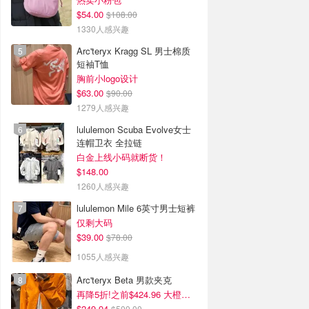
$54.00
$108.00
1330人感兴趣
Arc'teryx Kragg SL 男士棉质
短袖T恤
胸前小logo设计
$63.00
$90.00
1279人感兴趣
lululemon Scuba Evolve女士
连帽卫衣 全拉链
白金上线小码就断货！
$148.00
1260人感兴趣
lululemon Mile 6英寸男士短裤
仅剩大码
$39.00
$78.00
1055人感兴趣
Arc'teryx Beta 男款夹克
再降5折!之前$424.96 大橙子好显白 蹲补
$249.94
$500.00