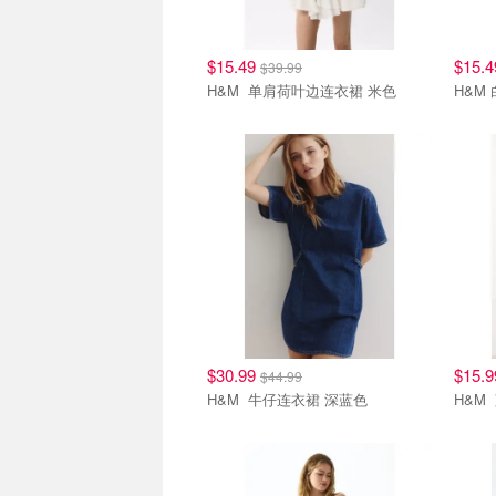
$15.49
$15.
$39.99
H&M 单肩荷叶边连衣裙 米色
H&M
$30.99
$15.
$44.99
H&M 牛仔连衣裙 深蓝色