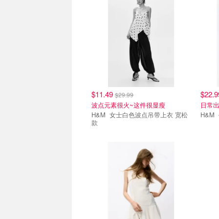
$11.49
$22.
$29.99
波点元素很火~这件很显瘦
日常
H&M 女士白色波点吊带上衣 宽松
款