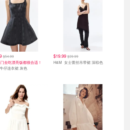
99
$19.99
$54.99
$39.99
出门去吃漂亮饭都很合适！
H&M 女士蕾丝吊带裙 深棕色
H&M 牛仔连衣裙 灰色