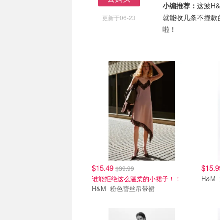
小编推荐：
这波H
去购买
就能收几条不撞款
更新于06-23
啦！
$15.49
$15.
$39.99
谁能拒绝这么温柔的小裙子！！
H&M 粉色蕾丝吊带裙