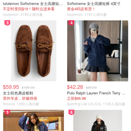
lululemon Softstreme 女士高腰短裤 10cm
Softstreme 女士高腰短裤 4英寸
不定时变回$19！随时点进来看
黄金4码还有货！
lululemon
2190人感兴趣
lululemon
1741人感兴趣
3
4
$59.95
$42.28
$190.00
$89.50
女士棕色麂皮船鞋
Polo Ralph Lauren French Terry 女童连帽卫衣 7-16码
里外羊皮，舒服得很
之前$66.96
Simons
1290人感兴趣
Sporting Life CA (CA)
1108人感兴趣
5
6