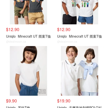
$12.90
$12.90
Uniqlo
Minecraft UT 图案T恤
Uniqlo
Minecraft UT 图案T恤
@dealmoon.ca
@dealmoon.ca
$9.90
$19.90
Uniqlo
罗纹T恤
Uniqlo
干爽珠地刺绣POLO衫