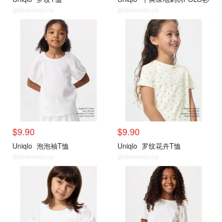
@dealmoon.ca
@dealmoon.ca
$9.90
$9.90
Uniqlo
泡泡袖T恤
Uniqlo
罗纹花卉T恤
@dealmoon.ca
@dealmoon.ca