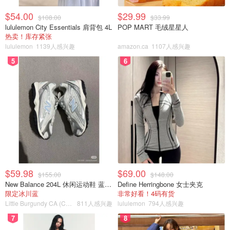
$54.00
$29.99
$108.00
$33.99
lululemon City Essentials 肩背包 4L
POP MART 毛绒星星人
热卖！库存紧张
lululemon
1139人感兴趣
amazon.ca
1107人感兴趣
5
6
$59.98
$69.00
$155.00
$148.00
New Balance 204L 休闲运动鞋 蓝银色
Define Herringbone 女士夹克
限定冰川蓝
非常好看！4码有货
Little Burgundy CA (CA）
811人感兴趣
lululemon
794人感兴趣
7
8