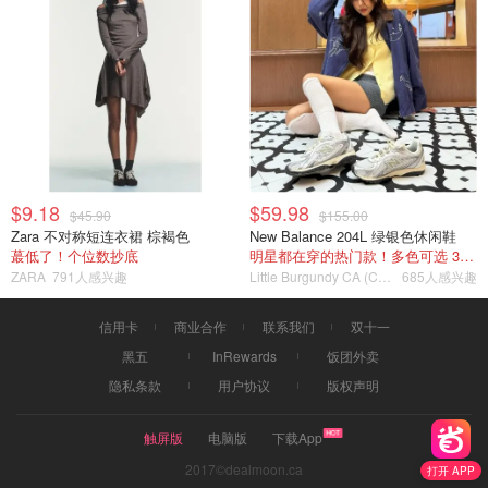
$9.18
$59.98
$45.90
$155.00
Zara 不对称短连衣裙 棕褐色
New Balance 204L 绿银色休闲鞋
蕞低了！个位数抄底
明星都在穿的热门款！多色可选 3.8折
ZARA
791人感兴趣
Little Burgundy CA (CA）
685人感兴趣
信用卡
商业合作
联系我们
双十一
黑五
InRewards
饭团外卖
隐私条款
用户协议
版权声明
触屏版
电脑版
下载App
2017©dealmoon.ca
打开 APP