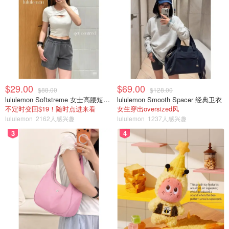
$29.00
$69.00
$88.00
$128.00
lululemon Softstreme 女士高腰短裤 10cm
lululemon Smooth Spacer 经典卫衣
不定时变回$19！随时点进来看
女生穿出oversized风
lululemon
2162人感兴趣
lululemon
1237人感兴趣
3
4