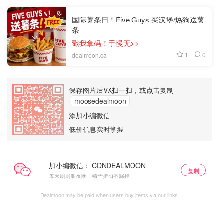
国际薯条日！Five Guys 买汉堡/热狗送薯
条
戳我拿码！手慢无>>
1
0
dealmoon.ca
保存图片后VX扫一扫，或点击复制
moosedealmoon
添加小编微信
低价信息实时掌握
加小编微信：
复制
每天刷刷朋友圈，精华折扣不漏掉
Dealmoon may be paid when users buy items via our links.