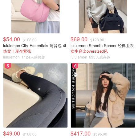
$54.00
$69.00
$108.00
$128.00
lululemon City Essentials 肩背包 4L
lululemon Smooth Spacer 经典卫衣
热卖！库存紧张
女生穿出oversized风
lululemon
1124人感兴趣
lululemon
693人感兴趣
5
6
$49.00
$417.00
$168.00
$695.00