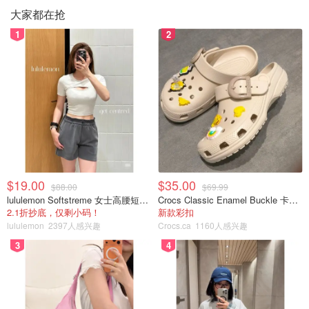
大家都在抢
1
2
$19.00
$35.00
$88.00
$69.99
lululemon Softstreme 女士高腰短裤 10cm
Crocs Classic Enamel Buckle 卡骆驰布扣便鞋
2.1折抄底，仅剩小码！
新款彩扣
lululemon
2397人感兴趣
Crocs.ca
1160人感兴趣
3
4