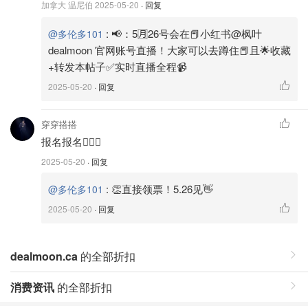
加拿大 温尼伯
2025-05-20
· 回复
:
📢：5🈷️26号会在📕小红书@枫叶
@多伦多101
dealmoon 官网账号直播！大家可以去蹲住📕且🌟收藏
+转发本帖子✅实时直播全程📹
2025-05-20
· 回复
穿穿搭搭
报名报名🙋🏻‍♀️
2025-05-20
· 回复
:
👏直接领票！5.26见👋
@多伦多101
2025-05-20
· 回复
dealmoon.ca
的全部折扣
消费资讯
的全部折扣