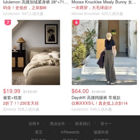
lululemon 高腰加绒紧身裤 28"≈71cm 5个口袋
Moose Knuckles Mealy Bunny 女士双面穿连帽外套
码全！史低价，之前$99
一衣两穿，大毛球设计
lululemon
647人感兴趣
Moose Knuckles
623人感兴趣
7
8
$19.99
$64.00
$130.00
$148.00
被套+枕套
Daydrift 高腰阔腿裤 常规款
2折了！! 230支天丝
仅剩XXXS/L！真史低上次$114
Simons
558人感兴趣
lululemon
549人感兴趣
信用卡
商业合作
联系我们
双十一
黑五
InRewards
饭团外卖