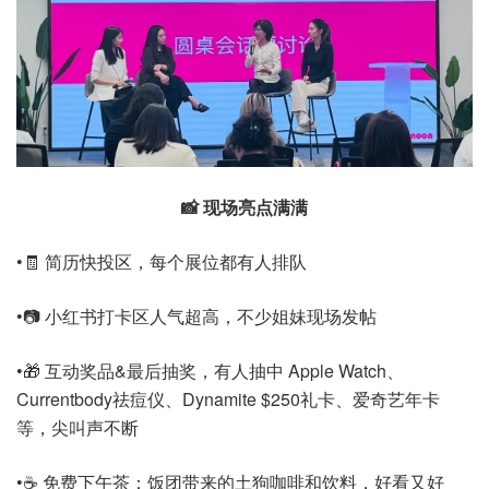
📸 现场亮点满满
•🧾 简历快投区，每个展位都有人排队
•📷 小红书打卡区人气超高，不少姐妹现场发帖
•🎁 互动奖品&最后抽奖，有人抽中 Apple Watch、
Currentbody祛痘仪、Dynamite $250礼卡、爱奇艺年卡
等，尖叫声不断
•☕ 免费下午茶：饭团带来的土狗咖啡和饮料，好看又好