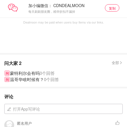
加小编微信：
复制
每天刷刷朋友圈，精华折扣不漏掉
Dealmoon may be paid when users buy items via our links.
问大家
2
全部
蒙特利尔会有吗
0个回答
问
温哥华啥时候有？
0个回答
问
评论
打开App写评论
匿名用户