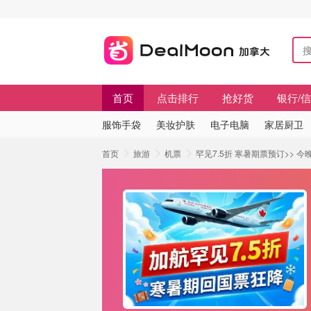
首页
点击排行
抢好货
银行/
服饰手袋
美妆护肤
电子电脑
家居厨卫
首页
旅游
机票
罕见7.5折 寒暑期票预订>> 今