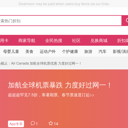
Dealmoon may be paid when users buy items via our links.
信用卡
商家导航
全民热搜
社区
兑换商城
折扣
母婴儿童
美食
运动户外
个护健康
旅游
汽车
影视/演
晚截止：Air Canada 加航全球机票优惠 力度好过网一！
分享
了这条折扣
加航全球机票暴跌 力度好过网一！
分享
了这条折扣
超超超罕见7.5折，寒暑期票、春节票速度订起>>
分享
了这条折扣
分享
了这条折扣
分享
了这条折扣
1
14
App专享