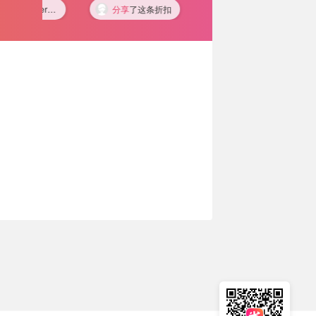
rges？！！[捂脸哭]
分享
了这条折扣
🇳🇿
新西兰