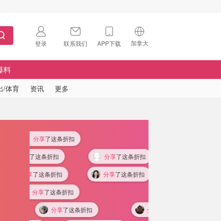
加拿大
登录
联系我们
APP下载
🇺🇸
美国
爆料
🇨🇳
中国
出/体育
资讯
更多
🇨🇦
加拿大
扫码下载 App
🇬🇧
英国
Download on the
App Store
分享
了这条折扣
🇩🇪
德国
Download the
Android App
分享
了这条折扣
分享
了这条折扣
🇫🇷
法国
分享
了这条折扣
分享
了这条折扣
🇮🇹
分享
了这条折扣
意大利
分享
了这条折扣
分享
了这条折扣
🇦🇺
澳洲