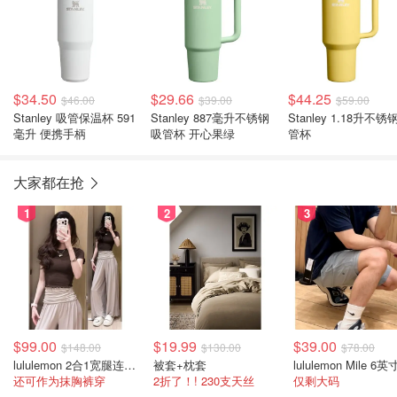
$34.50
$29.66
$44.25
$46.00
$39.00
$59.00
Stanley 吸管保温杯 591
Stanley 887毫升不锈钢
Stanley 1.18升不锈钢吸
毫升 便携手柄
吸管杯 开心果绿
管杯
大家都在抢
1
2
3
$99.00
$19.99
$39.00
$148.00
$130.00
$78.00
lululemon 2合1宽腿连体裤 女款
被套+枕套
还可作为抹胸裤穿
2折了！! 230支天丝
仅剩大码