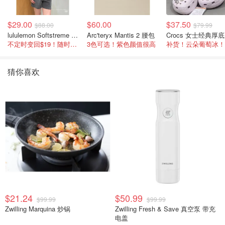
$29.00
$60.00
$37.50
$88.00
$79.99
lululemon Softstreme 女士高腰短裤 10cm
Arc'teryx Mantis 2 腰包
C
不定时变回$19！随时点进来看
3色可选！紫色颜值很高
补货！云朵葡萄冰！
猜你喜欢
$21.24
$50.99
$99.99
$99.99
Zwilling Marquina 炒锅
Zwilling Fresh & Save 真空泵 带充
电盖