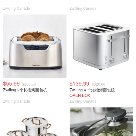
Zwilling Canada
Zwilling Canada
$55.99
$139.99
$200.00
$320.00
Zwilling 2个长槽烤面包机
Zwilling 4 个短槽烤面包机
OPEN BOX
Zwilling Canada
Zwilling Canada