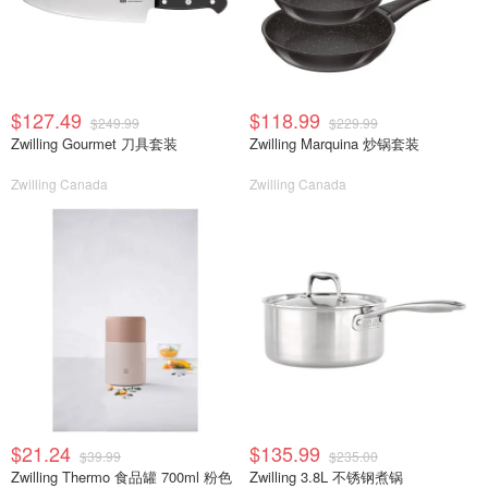
$127.49
$118.99
$249.99
$229.99
Zwilling Gourmet 刀具套装
Zwilling Marquina 炒锅套装
Zwilling Canada
Zwilling Canada
$21.24
$135.99
$39.99
$235.00
Zwilling Thermo 食品罐 700ml 粉色
Zwilling 3.8L 不锈钢煮锅