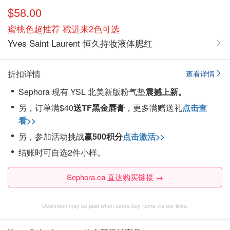
$58.00
蜜桃色超推荐 戳进来2色可选
Yves Saint Laurent 恒久持妆液体腮红
折扣详情
查看详情
Sephora 现有 YSL 北美新版粉气垫
震撼上新。
另，订单满$40
送TF黑金唇膏
，更多满赠送礼
点击查
看>>
另，参加活动挑战
赢500积分
点击激活>>
结账时可自选2件小样。
Sephora.ca 直达购买链接 →
Dealmoon may be paid when users buy items via our links.