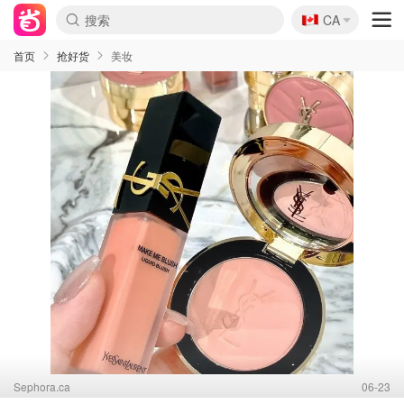
🇨🇦
CA
首页
抢好货
美妆
Sephora.ca
06-23