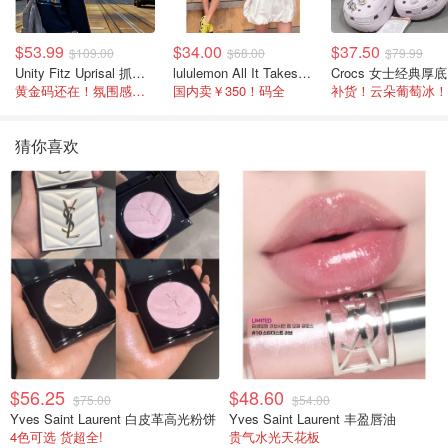
$53.99
$34.00
$37.50
$109.00
$68.00
$79.99
Unity Fitz Uprisal 抓绒卫衣
lululemon All It Takes Nulu 罗纹V领短袖T恤
C
黄金码还在！氛围感之神
国内卖￥350！码全
补货！云朵葡萄冰！
猜你喜欢
$56.25
$48.60
$75.00
$54.00
Yves Saint Laurent 白皮革高光粉饼
Yves Saint Laurent 丰盈唇油
4色可选 货超全!
贵气水光天花板