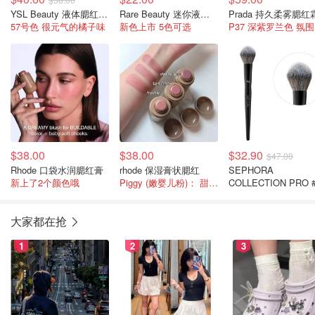
YSL Beauty 液体腮红 12小时持妆
Rare Beauty 迷你液体腮红
Prada 持久柔雾腮红
57号色 很元气的橘子味
新色上市 5色可选
P
$38.00
$38.00
$32.90
$47.00
Rhode 口袋水润腮红膏
rhode 保湿膏状腮红
SEPHORA
新上了2个颜色哦
Piggy (嫩婴儿粉)： 甜美减龄，断货王
COLLECTION PRO 
腮红刷
大家都在抢
1
2
3