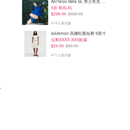
Arc'teryx Beta SL 男士夹克 黑色
5折 剩XL码
$299.94
$600.00
474人感兴趣
lululemon 高腰松紧短裤 9英寸
仅剩XXXS-XXS捡漏
$24.00
$88.00
471人感兴趣
$164.00
$205.00
$455.00
$310.00
T
We11done 黑色logo短袖
We11done Se11done 黑色T
恤
胡一天同款
SSENSE
SSENSE