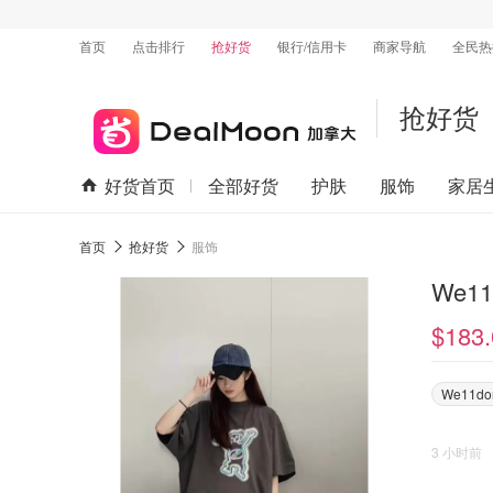
首页
点击排行
抢好货
银行/信用卡
商家导航
全民热
抢好货
好货首页
全部好货
护肤
服饰
家居
首页
抢好货
服饰
We11
$183.
We11do
3 小时前