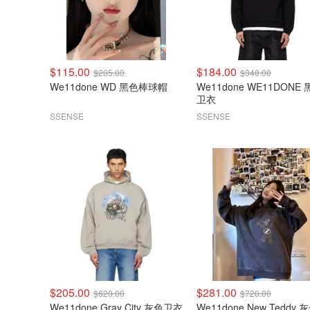
$115.00
$184.00
$205.00
$340.00
We11done WD 黑色棒球帽
We11done WE11DONE
卫衣
SSENSE
SSENSE
$205.00
$281.00
$620.00
$720.00
We11done Gray City 灰色卫衣
We11done New Teddy