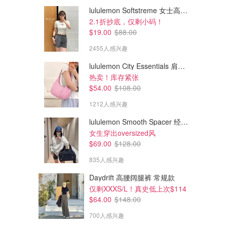
lululemon Softstreme 女士高腰短裤 10cm
2.1折抄底，仅剩小码！
$19.00
$88.00
2455人感兴趣
lululemon City Essentials 肩背包 4L
热卖！库存紧张
$54.00
$108.00
1212人感兴趣
lululemon Smooth Spacer 经典卫衣
女生穿出oversized风
$69.00
$128.00
835人感兴趣
Daydrift 高腰阔腿裤 常规款
仅剩XXXS/L！真史低上次$114
$64.00
$148.00
700人感兴趣