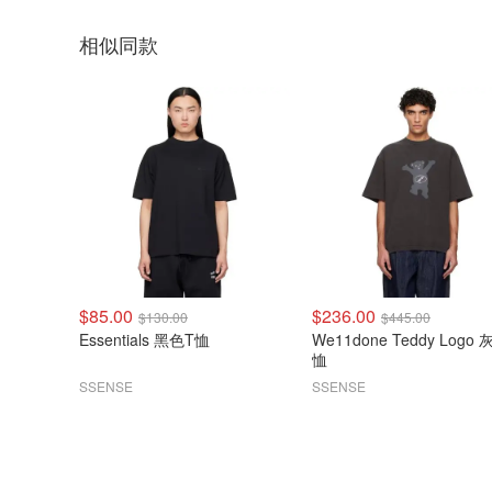
相似同款
$85.00
$236.00
$130.00
$445.00
Essentials 黑色T恤
We11done Teddy Logo
恤
SSENSE
SSENSE