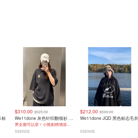
$310.00
$212.00
$525.00
$590.00
 多标
We11done 灰色针织翻领衫 拼色细节
We11done JQD 黑色标志毛
男女都可以穿！小熊刺绣增添可爱
SSENSE
SSENSE