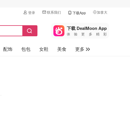
联系我们
加拿大
登录
下载App
🇺🇸
美国
下载 DealMoon App
体验更多精彩
🇨🇳
中国
配饰
包包
女鞋
美食
更多
🇨🇦
加拿大
🇬🇧
母婴玩具
英国
保健品
🇩🇪
德国
旅游
🇫🇷
法国
汽车
🇮🇹
意大利
🇦🇺
澳洲
🇳🇿
新西兰