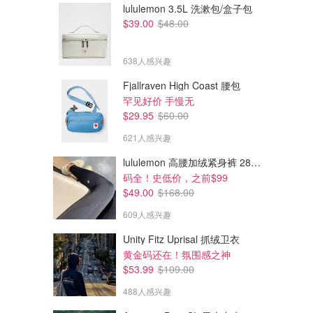
lululemon 3.5L 洗漱包/盒子包
$39.00
$48.00
638人感兴趣
Fjallraven High Coast 腰包
罕见好价 手慢无
$29.95
$60.00
621人感兴趣
lululemon 高腰加绒紧身裤 28"≈71cm 5个口袋
码全！史低价，之前$99
$49.00
$168.00
609人感兴趣
Unity Fitz Uprisal 抓绒卫衣
黄金码还在！氛围感之神
$53.99
$109.00
488人感兴趣