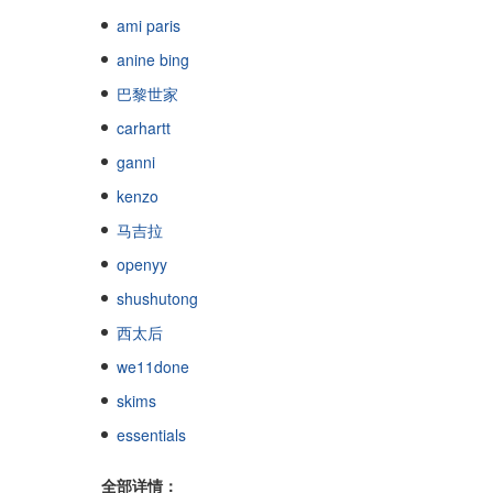
ami paris
anine bing
巴黎世家
carhartt
ganni
kenzo
马吉拉
openyy
shushutong
西太后
we11done
skims
essentials
全部详情：