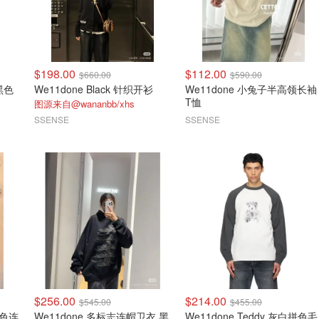
$198.00
$112.00
$660.00
$590.00
 黑色
We11done Black 针织开衫
We11done 小兔子半高领长袖
T恤
图源来自@wananbb/xhs
SSENSE
SSENSE
$256.00
$214.00
$545.00
$455.00
 灰色连
We11done 多标志连帽卫衣 黑
We11done Teddy 灰白拼色毛