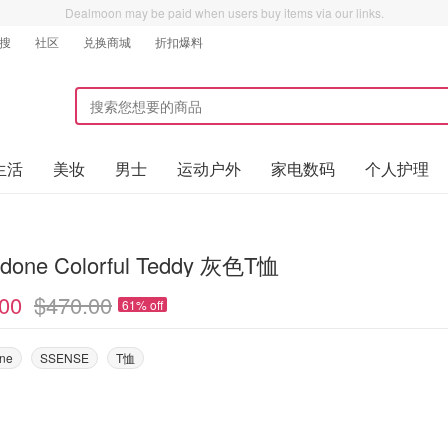
Dealmoon may be paid when users buy items via our links.
搜
社区
兑换商城
折扣爆料
生活
美妆
男士
运动户外
家电数码
个人护理
done Colorful Teddy 灰色T恤
00
$470.00
61% off
ne
SSENSE
T恤