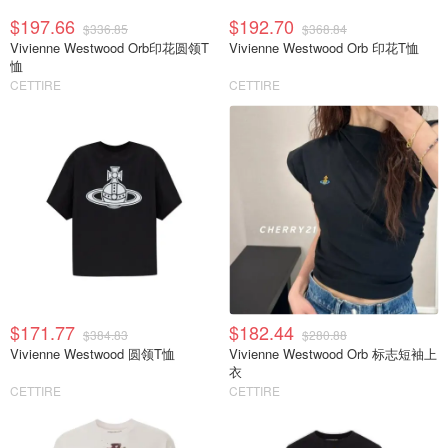
$197.66
$192.70
$336.85
$368.84
Vivienne Westwood Orb印花圆领T
Vivienne Westwood Orb 印花T恤
恤
CETTIRE
CETTIRE
$171.77
$182.44
$384.83
$280.88
Vivienne Westwood 圆领T恤
Vivienne Westwood Orb 标志短袖上
衣
CETTIRE
CETTIRE