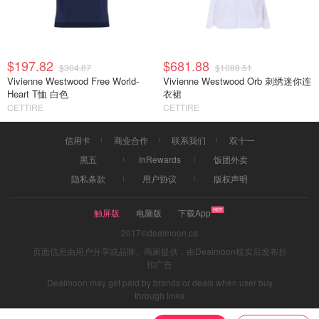
$197.82
$681.88
$304.87
$1088.51
Vivienne Westwood Free World-
Vivienne Westwood Orb 刺绣迷你连
Heart T恤 白色
衣裙
CETTIRE
CETTIRE
信用卡
商业合作
联系我们
双十一
黑五
InRewards
饭团外卖
隐私条款
用户协议
版权声明
触屏版
电脑版
下载App
2017©dealmoon.ca
页面信息由用户分享或品牌、商家提供，由Dealmoon核实后发布折
扣广告
Dealmoon may get paid by brands or deals when user buy
through links