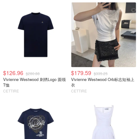
$126.96
$179.59
$280.88
$335.25
Vivienne Westwood 刺绣Logo 圆领
Vivienne Westwood Orb标志短袖上
T恤
衣
CETTIRE
CETTIRE