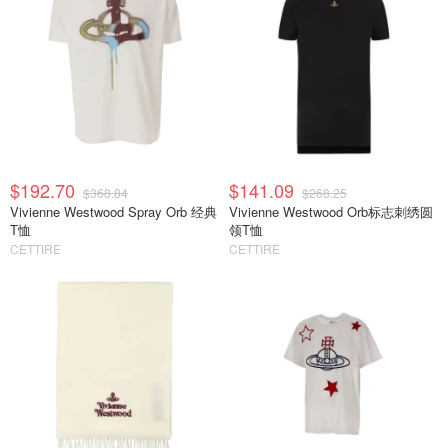
$192.70
$141.09
$368.84
$268.25
Vivienne Westwood Spray Orb 经典
Vivienne Westwood Orb标志刺绣圆
T恤
领T恤
CETTIRE
CETTIRE