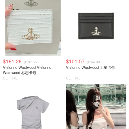
$161.26
$101.57
$197.55
$164.98
Vivienne Westwood Vivienne
Vivienne Westwood 土星卡包
Westwood 标志卡包
CETTIRE
CETTIRE