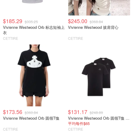
$185.29
$245.00
$335.25
$368.84
Vivienne Westwood Orb 标志短袖上
Vivienne Westwood 披肩背心
衣
CETTIRE
CETTIRE
$173.56
$131.17
$360.84
$248.89
Vivienne Westwood Orb 圆领T恤
Vivienne Westwood Orb 圆领T恤 2件装
平均每件$65
CETTIRE
CETTIRE