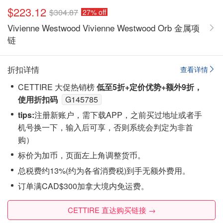
$223.12
$304.87
27% off
Vivienne Westwood Vivienne Westwood Orb 金属项
链
折扣详情
查看详情
CETTIRE 大促热销榜
低至5折+定价优势+额外9折，
使用折扣码
G145785
tips:
注‮新册‬账户，需下载APP，之前买过地址或者手
机号换一下，输入后可享，否则系统会‮定判‬为非首
购）
标价为加币，页面左上角调整货币。
总税费约13%(约为各省消费税)到手无额外费用。
订单满CAD$300加拿大境内免运费。
CETTIRE 直达购买链接 →