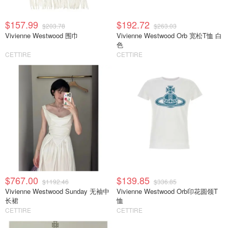
$157.99
$192.72
$203.78
$263.03
Vivienne Westwood 围巾
Vivienne Westwood Orb 宽松T恤 白
色
CETTIRE
CETTIRE
$767.00
$139.85
$1192.46
$336.85
Vivienne Westwood Sunday 无袖中
Vivienne Westwood Orb印花圆领T
长裙
恤
CETTIRE
CETTIRE