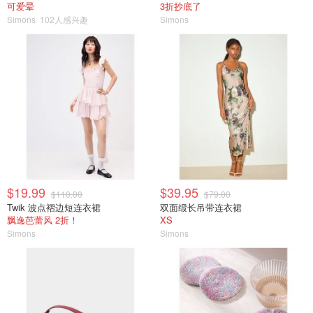
可爱晕
3折抄底了
Simons
102人感兴趣
Simons
$19.99
$39.95
$110.00
$79.00
Twik 波点褶边短连衣裙
双面缎长吊带连衣裙
飘逸芭蕾风 2折！
XS
Simons
Simons