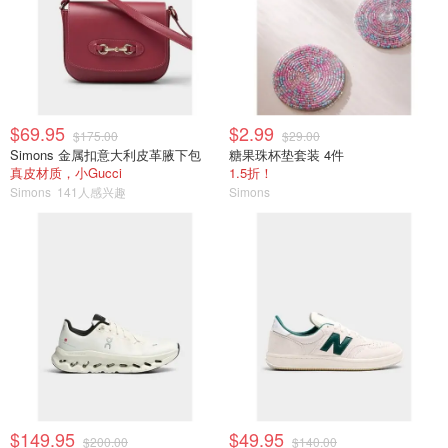
$69.95
$2.99
$175.00
$29.00
Simons 金属扣意大利皮革腋下包
糖果珠杯垫套装 4件
真皮材质，小Gucci
1.5折！
Simons
141人感兴趣
Simons
$149.95
$49.95
$200.00
$140.00