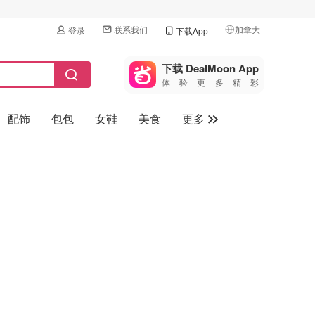
联系我们
加拿大
登录
下载App
🇺🇸
美国
下载 DealMoon App
体验更多精彩
🇨🇳
中国
配饰
包包
女鞋
美食
更多
🇨🇦
加拿大
🇬🇧
母婴玩具
英国
保健品
🇩🇪
德国
旅游
🇫🇷
法国
汽车
🇮🇹
意大利
🇦🇺
澳洲
🇳🇿
新西兰