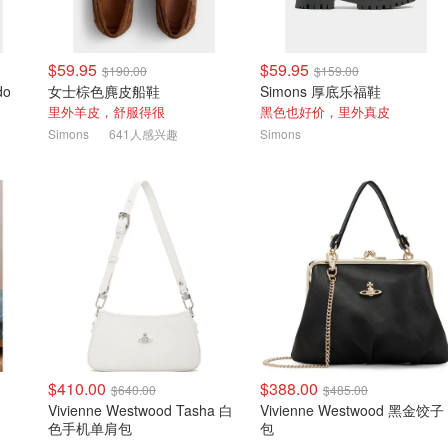
$59.95
$59.95
$190.00
$159.00
do
女士棕色麂皮船鞋
Simons 厚底乐福鞋
里外羊皮，舒服得很
黑色也好价，里外真皮
Simons
641人感兴趣
Simons
$410.00
$388.00
$640.00
$485.00
Vivienne Westwood Tasha 白
Vivienne Westwood 黑金饺子
色手机单肩包
包