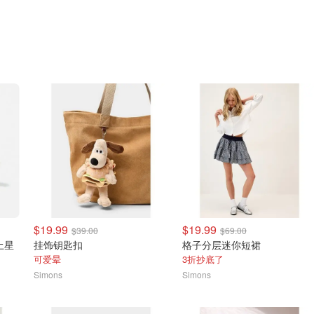
$19.99
$19.99
$39.00
$69.00
色土星
挂饰钥匙扣
格子分层迷你短裙
可爱晕
3折抄底了
Simons
Simons