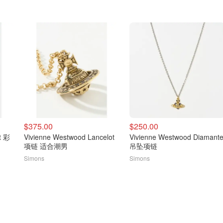
$375.00
$250.00
t 彩
Vivienne Westwood Lancelot
Vivienne Westwood Diamant
项链 适合潮男
吊坠项链
Simons
Simons