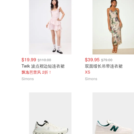
$19.99
$39.95
$110.00
$79.00
Twik 波点褶边短连衣裙
双面缎长吊带连衣裙
飘逸芭蕾风 2折！
XS
Simons
Simons