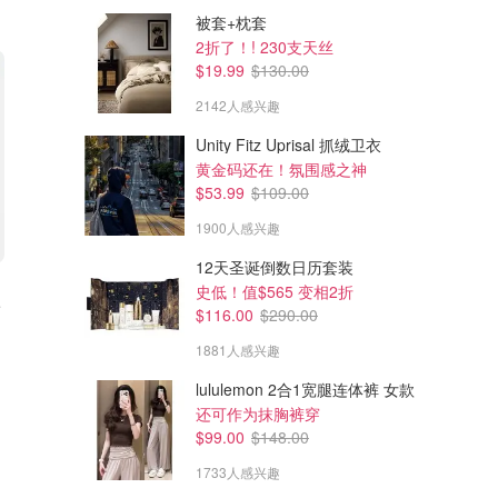
被套+枕套
2折了！! 230支天丝
$19.99
$130.00
2142人感兴趣
Unity Fitz Uprisal 抓绒卫衣
黄金码还在！氛围感之神
$53.99
$109.00
1900人感兴趣
12天圣诞倒数日历套装
$375.00
$375.00
史低！值$565 变相2折
e
Vivienne Westwood Stuart 珠
Vivienne Westwood Lancelot
$116.00
$290.00
光项链
欧泊项链
1881人感兴趣
Simons
Simons
lululemon 2合1宽腿连体裤 女款
还可作为抹胸裤穿
$99.00
$148.00
1733人感兴趣