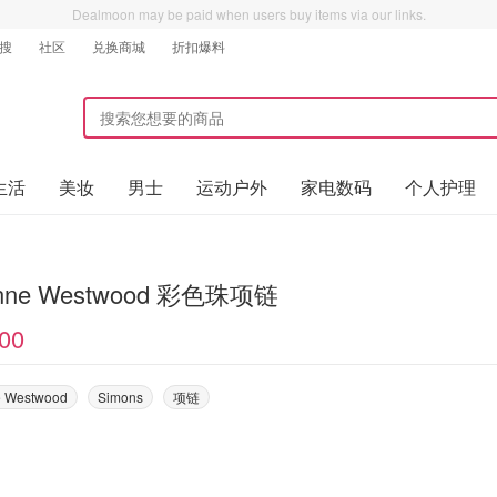
Dealmoon may be paid when users buy items via our links.
搜
社区
兑换商城
折扣爆料
生活
美妆
男士
运动户外
家电数码
个人护理
enne Westwood 彩色珠项链
00
e Westwood
Simons
项链