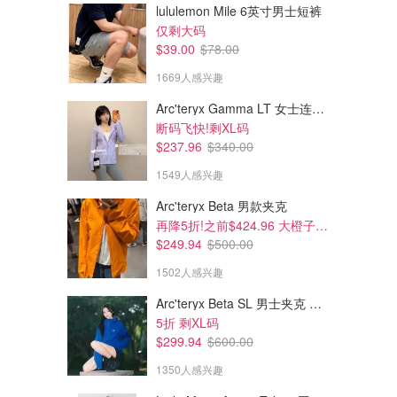
lululemon Mile 6英寸男士短裤
仅剩大码
$39.00
$78.00
1669人感兴趣
Arc'teryx Gamma LT 女士连帽夹克
断码飞快!剩XL码
$237.96
$340.00
1549人感兴趣
Arc'teryx Beta 男款夹克
再降5折!之前$424.96 大橙子好显白 蹲补
$249.94
$500.00
1502人感兴趣
Arc'teryx Beta SL 男士夹克 黑色
5折 剩XL码
$299.94
$600.00
1350人感兴趣