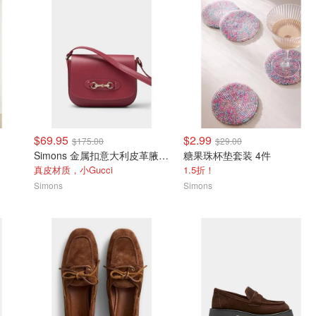
$69.95
$2.99
$175.00
$29.00
Simons 金属扣意大利皮革腋下包
糖果珠杯垫套装 4件
真皮材质，小Gucci
1.5折！
Simons
Simons