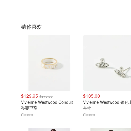
猜你喜欢
$129.95
$135.00
$275.00
Vivienne Westwood Conduit
Vivienne Westwood 银
标志戒指
耳环
Simons
Simons