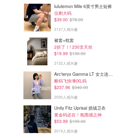
lululemon Mile 6英寸男士短裤
仅剩大码
$39.00
$78.00
2137人感兴趣
被套+枕套
2折了！! 230支天丝
$19.99
$130.00
2132人感兴趣
Arc'teryx Gamma LT 女士连帽夹克
断码飞快!剩XL码
$237.96
$340.00
2030人感兴趣
Unity Fitz Uprisal 抓绒卫衣
黄金码还在！氛围感之神
$53.99
$109.00
2019人感兴趣