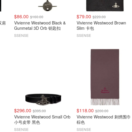
$86.00
$79.00
$160.00
$220.00
Vivienne Westwood Black &
Vivienne Westwood Brown
Gunmetal 3D Orb 钥匙扣
Slim 卡包
SSENSE
SSENSE
$296.00
$118.00
$395.00
$200.00
Vivienne Westwood Small Orb
Vivienne Westwood 刺绣围巾
小号皮带 黑色
棕色
SSENSE
SSENSE