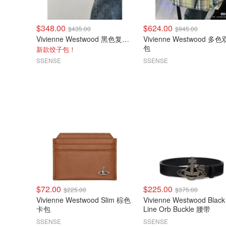
$348.00
$624.00
$435.00
$945.00
Vivienne Westwood 黑色复古手提包
Vivienne Westwood 多色双肩
包
新款饺子包！
SSENSE
SSENSE
$72.00
$225.00
$225.00
$375.00
Vivienne Westwood Slim 棕色
Vivienne Westwood Black
卡包
Line Orb Buckle 腰带
SSENSE
SSENSE