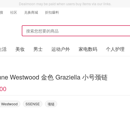
Dealmoon may be paid when users buy items via our links.
搜
社区
兑换商城
折扣爆料
生活
美妆
男士
运动户外
家电数码
个人护理
enne Westwood 金色 Graziella 小号颈链
00
e Westwood
SSENSE
项链