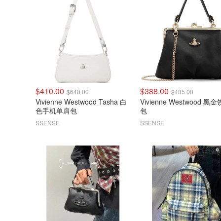
$410.00
$388.00
$640.00
$485.00
Vivienne Westwood Tasha 白
Vivienne Westwood 黑
色手机单肩包
包
SSENSE
SSENSE