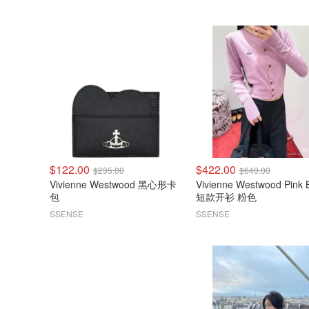
$122.00
$422.00
$235.00
$640.00
Vivienne Westwood 黑心形卡
Vivienne Westwood Pink 
包
短款开衫 粉色
SSENSE
SSENSE