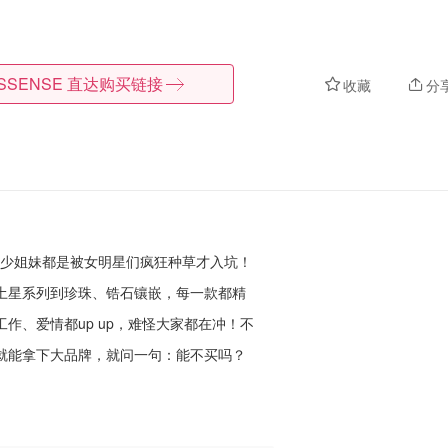
SSENSE
直达购买链接
收藏
分
遍全网，不少姐妹都是被女明星们疯狂种草才入坑！
土星系列到珍珠、锆石镶嵌，每一款都精
作、爱情都up up，难怪大家都在冲！不
就能拿下大品牌，就问一句：能不买吗？