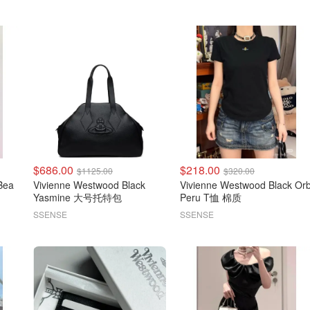
$686.00
$218.00
$1125.00
$320.00
Bea
Vivienne Westwood Black
Vivienne Westwood Black Or
Yasmine 大号托特包
Peru T恤 棉质
SSENSE
SSENSE