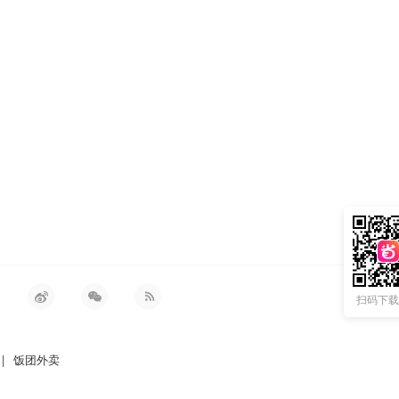
扫码下载 
|
饭团外卖