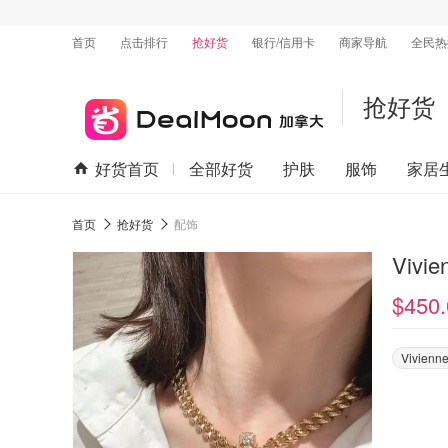
首页
点击排行
抢好货
银行/信用卡
商家导航
全民热
抢好货
好货首页
全部好货
护肤
服饰
家居
首页
抢好货
配饰
Vivi
$450.
Vivienn