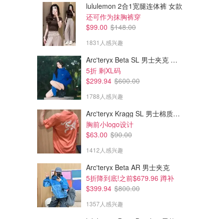
lululemon 2合1宽腿连体裤 女款
还可作为抹胸裤穿
$99.00
$148.00
1831人感兴趣
$199.95
$220.00
$325.00
$275.00
Arc'teryx Beta SL 男士夹克 黑色
Vivienne Westwood Thames Orb 项链 银色
Vivienne Westwood Pina 水晶
5折 剩XL码
装饰项链
刚刚打折
$299.94
$600.00
Simons
Mytheresa
1788人感兴趣
Arc'teryx Kragg SL 男士棉质短袖T恤
胸前小logo设计
$63.00
$90.00
1412人感兴趣
Arc'teryx Beta AR 男士夹克
5折降到底!之前$679.96 蹲补
$399.94
$800.00
1357人感兴趣