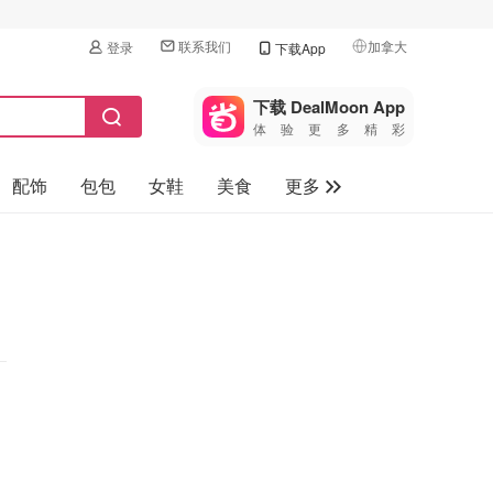
联系我们
加拿大
登录
下载App
🇺🇸
美国
下载 DealMoon App
体验更多精彩
🇨🇳
中国
配饰
包包
女鞋
美食
更多
🇨🇦
加拿大
🇬🇧
母婴玩具
英国
保健品
🇩🇪
德国
旅游
🇫🇷
法国
汽车
🇮🇹
意大利
🇦🇺
澳洲
🇳🇿
新西兰