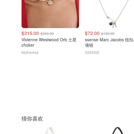
$315.00
$72.00
$350.00
$130.00
Vivienne Westwood Orb 土星
ssense Marc Jacobs 
choker
项链
Mytheresa
SSENSE
猜你喜欢