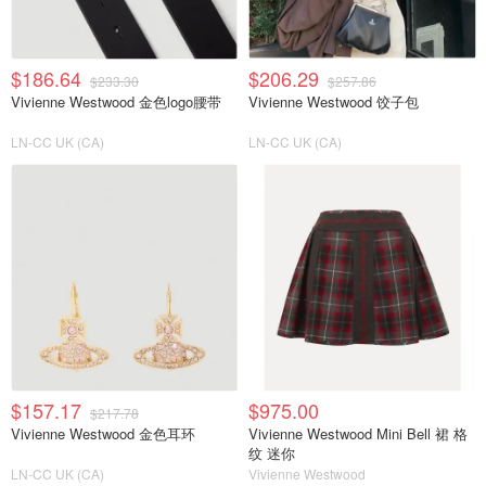
$186.64
$206.29
$233.30
$257.86
Vivienne Westwood 金色logo腰带
Vivienne Westwood 饺子包
LN-CC UK (CA)
LN-CC UK (CA)
$157.17
$975.00
$217.78
Vivienne Westwood 金色耳环
Vivienne Westwood Mini Bell 裙 格
纹 迷你
LN-CC UK (CA)
Vivienne Westwood