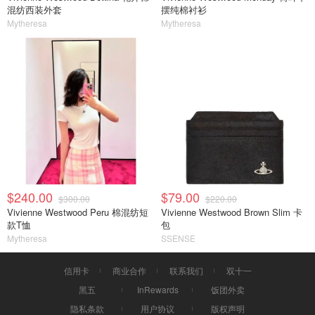
混纺西装外套
摆纯棉衬衫
Mytheresa
Mytheresa
$240.00
$79.00
$300.00
$220.00
Vivienne Westwood Peru 棉混纺短
Vivienne Westwood Brown Slim 卡
款T恤
包
Mytheresa
SSENSE
信用卡
商业合作
联系我们
双十一
黑五
InRewards
饭团外卖
隐私条款
用户协议
版权声明