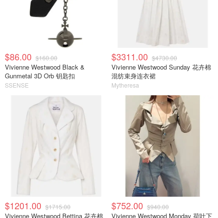
$86.00
$3311.00
$160.00
$4730.00
Vivienne Westwood Black &
Vivienne Westwood Sunday 花卉棉
Gunmetal 3D Orb 钥匙扣
混纺束身连衣裙
SSENSE
Mytheresa
$1201.00
$752.00
$1715.00
$940.00
Vivienne Westwood Bettina 花卉棉
Vivienne Westwood Monday 荷叶下