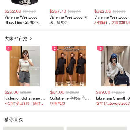
$252.00
$267.73
$322.06
$340.00
$329.41
$396.69
Vivienne Westwood
Vivienne Westwood 珍
Vivienne 
Black Line Orb 扣带腰
珠土星项链
2次降价，之前$361.6
带
大家都在抢
1
2
3
$29.00
$64.00
$69.00
$88.00
$128.00
$128.00
lululemon Softstreme 女士高腰短裤 10cm
Softstreme 半拉链连衣裙
不定时变回$19！随时点进来看
很有气质
女生穿出oversized
猜你喜欢