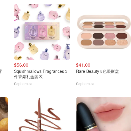
$56.00
$41.00
雾
Squishmallows Fragrances 3
Rare Beauty 8色眼影盘
件香氛礼盒套装
Sephora.ca
Sephora.ca