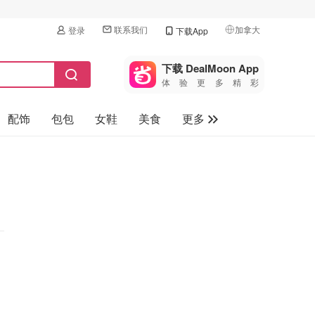
联系我们
加拿大
登录
下载App
🇺🇸
美国
下载 DealMoon App
体验更多精彩
🇨🇳
中国
配饰
包包
女鞋
美食
更多
🇨🇦
加拿大
🇬🇧
母婴玩具
英国
保健品
🇩🇪
德国
旅游
🇫🇷
法国
汽车
🇮🇹
意大利
🇦🇺
澳洲
🇳🇿
新西兰