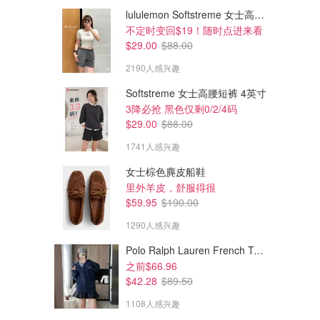
lululemon Softstreme 女士高腰短裤 10cm
不定时变回$19！随时点进来看
$29.00
$88.00
2190人感兴趣
Softstreme 女士高腰短裤 4英寸
3降必抢 黑色仅剩0/2/4码
$29.00
$88.00
1741人感兴趣
女士棕色麂皮船鞋
里外羊皮，舒服得很
$59.95
$190.00
1290人感兴趣
Polo Ralph Lauren French Terry 女童连帽卫衣 7-16码
之前$66.96
$42.28
$89.50
1108人感兴趣