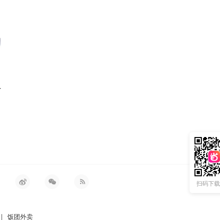
脚护理8件套
扫码下载 
|
饭团外卖