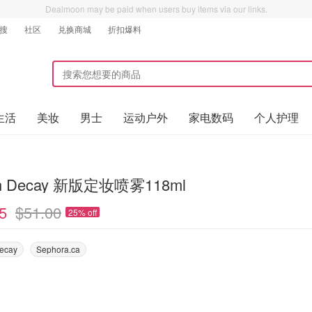
Dealmoon may be paid when users buy items via our links.
搜
社区
兑换商城
折扣爆料
生活
美妆
男士
运动户外
家电数码
个人护理
an Decay 新版定妆喷雾118ml
5
$51.00
25% off
ecay
Sephora.ca