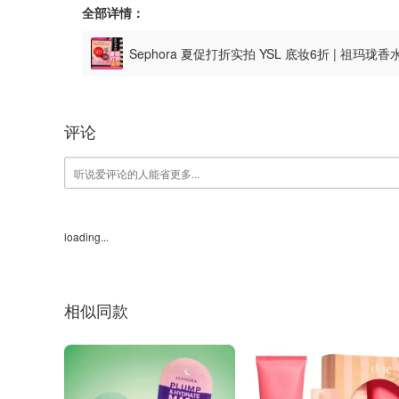
全部详情：
Sephora 夏促打折实拍 YSL 底妆6折 | 祖玛珑
评论
loading...
相似同款