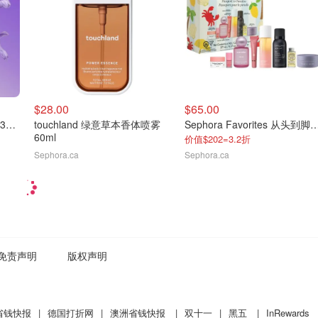
$28.00
$65.00
touchland 保湿免洗洗手液30ml
touchland 绿意草本香体喷雾
Sephora Favorites 从头到
60ml
价值$202=3.2折
Sephora.ca
Sephora.ca
免责声明
版权声明
省钱快报
|
德国打折网
|
澳洲省钱快报
|
双十一
|
黑五
|
InRewards