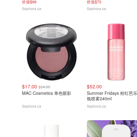
价值$99
价值$73
Sephora.ca
Sephora.ca
$17.00
$52.00
$34.00
MAC Cosmetics 单色眼影
Summer Fridays 粉红芭
氛喷雾240ml
Sephora.ca
Sephora.ca