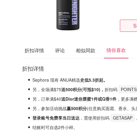
S
猜你喜欢
折扣详情
评论
相似同款
折扣详情
Sephora 现有 ANUA精选
史低5.3折起。
另，全场满$75
送500积分(可抵$10)，
折扣码
POINTS
另，订单满$40
送Dior迷你唇蜜1件或Q香1件
，更多满
另，参加活动挑战
赢500积分
(
任意购买面霜、香水、头发
登录账号免费享当日送达
，需使用折扣码
GETASAP
结账时可自选2件小样。