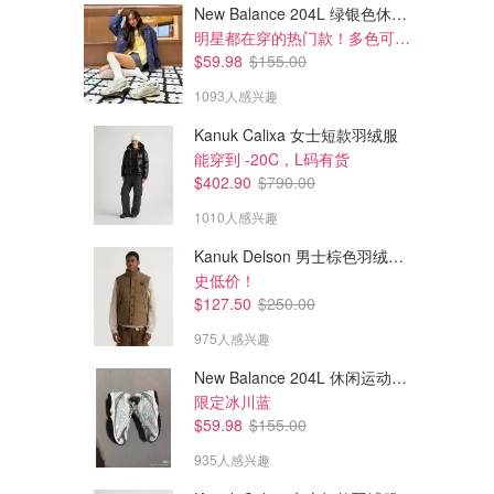
New Balance 204L 绿银色休闲鞋
明星都在穿的热门款！多色可选 3.8折
$59.98
$155.00
1093人感兴趣
Kanuk Calixa 女士短款羽绒服
能穿到 -20C，L码有货
$14.00
$45.00
$20.00
$60.00
$402.90
$790.00
Sephora 72HR 补水丰盈护发
Sephora Favorites 彩妆护肤9件套
素
价值$178=2.5折 含2个正装
1010人感兴趣
Sephora.ca
Sephora.ca
Kanuk Delson 男士棕色羽绒马甲
史低价！
$127.50
$250.00
975人感兴趣
New Balance 204L 休闲运动鞋 蓝银色
限定冰川蓝
$59.98
$155.00
935人感兴趣