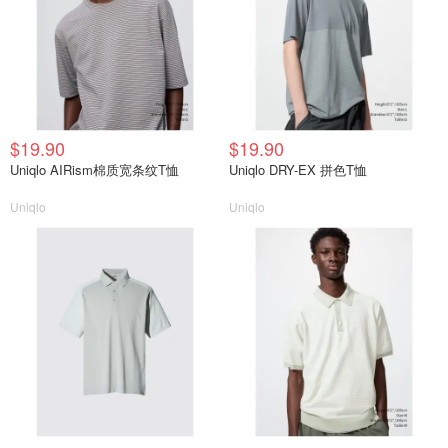
$19.90
$19.90
Uniqlo AIRism棉质宽条纹T恤
Uniqlo DRY-EX 拼色T恤
Uniqlo
Uniqlo