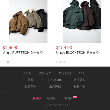
$159.90
$159.90
Uniqlo PUFFTECH 女士夹克
Uniqlo BLOCKTECH 男女夹克
Uniqlo
Uniqlo
信用卡
商业合作
联系我们
双十一
黑五
InRewards
饭团外卖
隐私条款
用户协议
版权声明
触屏版
电脑版
下载App
2017©dealmoon.ca