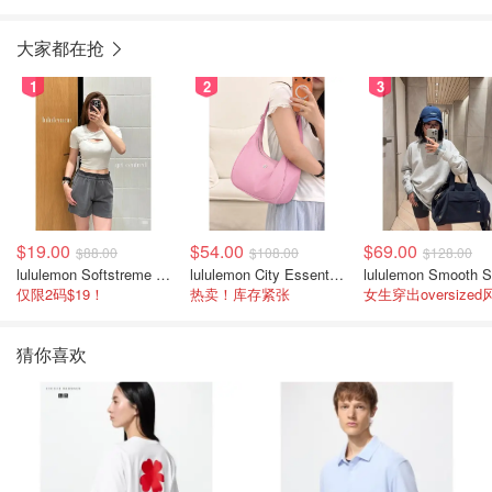
大家都在抢
1
2
3
$19.00
$54.00
$69.00
$88.00
$108.00
$128.00
lululemon Softstreme 女士高腰短裤 10cm
lululemon City Essentials 肩背包 4L
仅限2码$19！
热卖！库存紧张
女生穿出oversized
猜你喜欢