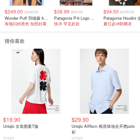
$249.00
$38.99
$94.50
$348.00
$55.00
$135.00
Wunder Puff 羽绒服 600蓬松度
Patagonia P-6 Logo 女款T恤
有细闪的黑色 拍照好看
快冲 罕见折款
夏日必冲防晒衣
猜你喜欢
$19.90
$29.90
Uniqlo 女装图案T恤
Uniqlo AIRism 棉质珠地全开襟polo
衫
Uniqlo
Uniqlo