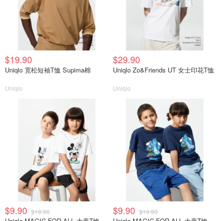
$19.90
$29.90
Uniqlo 宽松短袖T恤 Supima棉
Uniqlo Zo&Friends UT 女士印花T恤
Uniqlo
Uniqlo
$9.90
$9.90
$19.90
$19.90
Uniqlo MAGIC FOR ALL 大童T恤
Uniqlo MAGIC FOR ALL 大童T恤