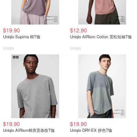
$19.90
$12.90
Uniqlo Supima 棉T恤
Uniqlo AIRism Cotton 宽松短袖T恤
Uniqlo
Uniqlo
$19.90
$19.90
Uniqlo AIRism棉质宽条纹T恤
Uniqlo DRY-EX 拼色T恤