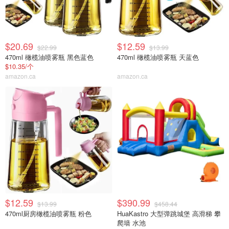
$20.69
$12.59
$22.99
$13.99
470ml 橄榄油喷雾瓶 黑色蓝色
470ml 橄榄油喷雾瓶 天蓝色
$10.35/个
amazon.ca
amazon.ca
$12.59
$390.99
$13.99
$458.44
470ml厨房橄榄油喷雾瓶 粉色
HuaKastro 大型弹跳城堡 高滑梯 攀
爬墙 水池