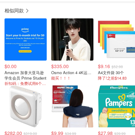
相似同款
$0.00
$335.00
$9.16
$52.98
Amazon 加拿大亚马逊
Osmo Action 4 4K运动相机
A4文件袋 30个
学生会员 Prime Student
能买！！！
降了!之前$14.83
折扣码：免费试用6个月！随时取消！
$282.00
$9.99
$27.98
$319.00
$34.99
$39.99