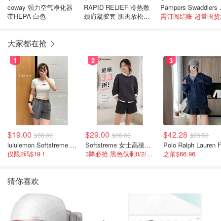
coway 强力空气净化器
RAPID RELIEF 冷热敷
Pampers S
带HEPA 白色
颈肩凝胶套 肌肉放松好
需订阅结账 超量囤货
帮手
大家都在抢
1
2
3
$19.00
$29.00
$42.28
$88.00
$88.00
$89.50
lululemon Softstreme 女士高腰短裤 10cm
Softstreme 女士高腰短裤 4英寸
仅限2码$19！
3降必抢 黑色仅剩0/2/4码
之前$66.96
猜你喜欢