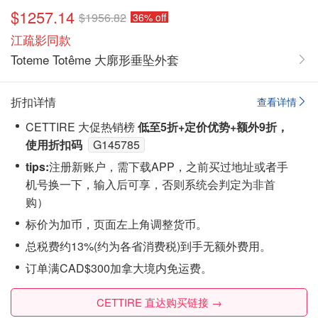
$1257.14
$1956.82
36% off
江疏影同款
Toteme Totême 大廓形垂坠外套
折扣详情
查看详情
CETTIRE 大促热销榜
低至5折+定价优势+额外9折，
使用折扣码
G145785
tips:
注‮新册‬账户，需下载APP，之前买过地址或者手
机号换一下，输入后可享，否则系统会‮定判‬为非首
购）
标价为加币，页面左上角调整货币。
总税费约13%(约为各省消费税)到手无额外费用。
订单满CAD$300加拿大境内免运费。
CETTIRE 直达购买链接 →