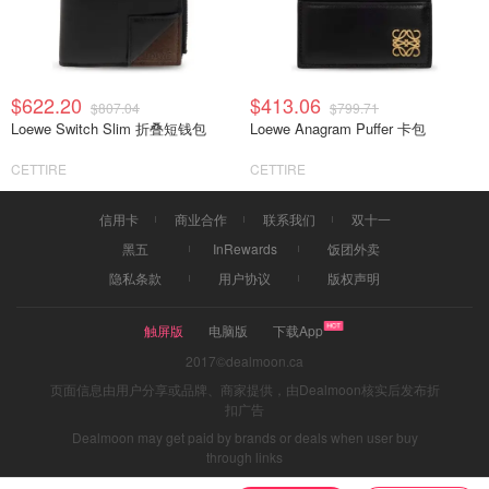
$622.20
$413.06
$807.04
$799.71
Loewe Switch Slim 折叠短钱包
Loewe Anagram Puffer 卡包
CETTIRE
CETTIRE
信用卡
商业合作
联系我们
双十一
黑五
InRewards
饭团外卖
隐私条款
用户协议
版权声明
触屏版
电脑版
下载App
2017©dealmoon.ca
页面信息由用户分享或品牌、商家提供，由Dealmoon核实后发布折
扣广告
Dealmoon may get paid by brands or deals when user buy
through links