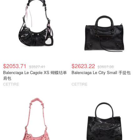
$2053.71
$2623.22
$3527.41
$3607.38
Balenciaga Le Cagole XS 蝴蝶结单
Balenciaga Le City Small 手提包
肩包
CETTIRE
CETTIRE