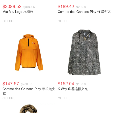
$2086.52
$189.42
$3047.63
$280.88
Miu Miu Logo 水桶包
Comme des Garcons Play 连帽夹克
CETTIRE
CETTIRE
$147.57
$152.04
$280.88
$168.93
Comme des Garcons Play 半拉链夹
K-Way 印花连帽夹克
克
CETTIRE
CETTIRE