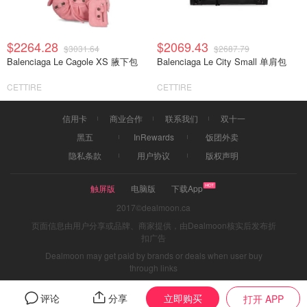
$2264.28
$2069.43
$3031.64
$2687.79
Balenciaga Le Cagole XS 腋下包
Balenciaga Le City Small 单肩包
CETTIRE
CETTIRE
信用卡
商业合作
联系我们
双十一
黑五
InRewards
饭团外卖
隐私条款
用户协议
版权声明
触屏版
电脑版
下载App
2017©dealmoon.ca
页面信息由用户分享或品牌、商家提供，由Dealmoon核实后发布折
扣广告
Dealmoon may get paid by brands or deals when user buy
through links
立即购买
评论
分享
打开 APP