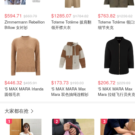
$594.71
$1285.07
$763.82
$660.79
$1784.82
$1236.62
Zimmermann Rebellion
Toteme Totême 披肩翻
Toteme Totême 领
Billow 女衬衫
领开襟大衣
细节夹克
$446.32
$173.73
$206.72
$495.91
$193.03
$229.69
'S MAX MARA Irlanda
'S MAX MARA Max
'S MAX MARA Max
圆领毛衣
Mara 双色抽绳连帽衫
Mara 拉链飞行员夹
大家都在抢
1
2
3