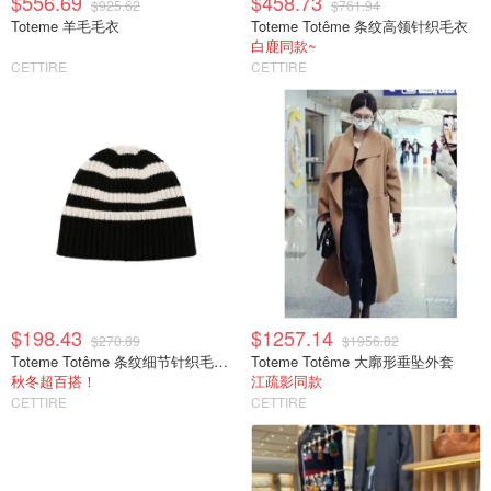
$556.69
$458.73
$925.62
$761.94
Toteme 羊毛毛衣
Toteme Totême 条纹高领针织毛衣
白鹿同款~
CETTIRE
CETTIRE
$198.43
$1257.14
$270.89
$1956.82
Toteme Totême 条纹细节针织毛线帽
Toteme Totême 大廓形垂坠外套
秋冬超百搭！
江疏影同款
CETTIRE
CETTIRE