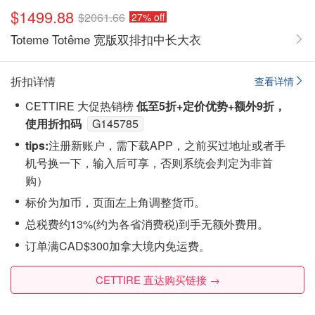
$1499.88
$2061.66
27% off
Toteme Totême 宽版双排扣中长大衣
折扣详情
查看详情
CETTIRE 大促热销榜
低至5折+定价优势+额外9折，
使用折扣码
G145785
tips:
注‮新册‬账户，需下载APP，之前买过地址或者手
机号换一下，输入后可享，否则系统会‮定判‬为非首
购）
标价为加币，页面左上角调整货币。
总税费约13%(约为各省消费税)到手无额外费用。
订单满CAD$300加拿大境内免运费。
CETTIRE 直达购买链接 →