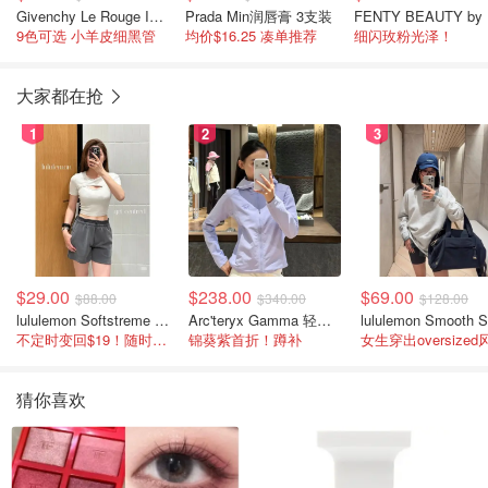
Givenchy Le Rouge Interdit Satin 保湿口红
Prada Min润唇膏 3支装
FE
9色可选 小羊皮细黑管
均价$16.25 凑单推荐
细闪玫粉光泽！
大家都在抢
1
2
3
$29.00
$238.00
$69.00
$88.00
$340.00
$128.00
lululemon Softstreme 女士高腰短裤 10cm
Arc'teryx Gamma 轻量连帽卫衣 女款
不定时变回$19！随时点进来看
锦葵紫首折！蹲补
女生穿出oversized
猜你喜欢