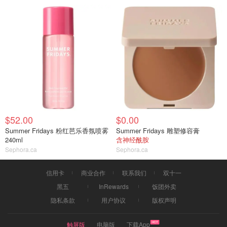
$52.00
$0.00
Summer Fridays 粉红芭乐香氛喷雾
Summer Fridays 雕塑修容膏
240ml
含神经酰胺
Sephora.ca
Sephora.ca
信用卡
商业合作
联系我们
双十一
黑五
InRewards
饭团外卖
隐私条款
用户协议
版权声明
触屏版
电脑版
下载App