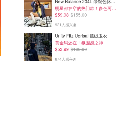
New Balance 204L 绿银色休闲鞋
明星都在穿的热门款！多色可选 3.8折
$59.98
$155.00
921人感兴趣
Unity Fitz Uprisal 抓绒卫衣
黄金码还在！氛围感之神
$53.99
$109.00
874人感兴趣