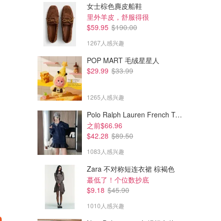
女士棕色麂皮船鞋
里外羊皮，舒服得很
$59.95
$190.00
1267人感兴趣
POP MART 毛绒星星人
$29.99
$33.99
1265人感兴趣
Polo Ralph Lauren French Terry 女童连帽卫衣 7-16码
之前$66.96
$42.28
$89.50
1083人感兴趣
Zara 不对称短连衣裙 棕褐色
蕞低了！个位数抄底
$9.18
$45.90
1010人感兴趣