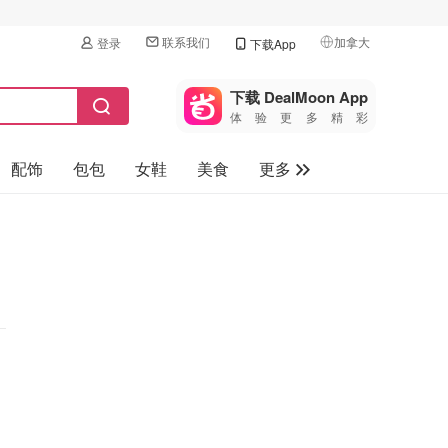
联系我们
加拿大
登录
下载App
🇺🇸
美国
下载 DealMoon App
体验更多精彩
🇨🇳
中国
配饰
包包
女鞋
美食
更多
🇨🇦
加拿大
🇬🇧
母婴玩具
英国
保健品
🇩🇪
德国
旅游
🇫🇷
法国
汽车
🇮🇹
意大利
🇦🇺
澳洲
🇳🇿
新西兰