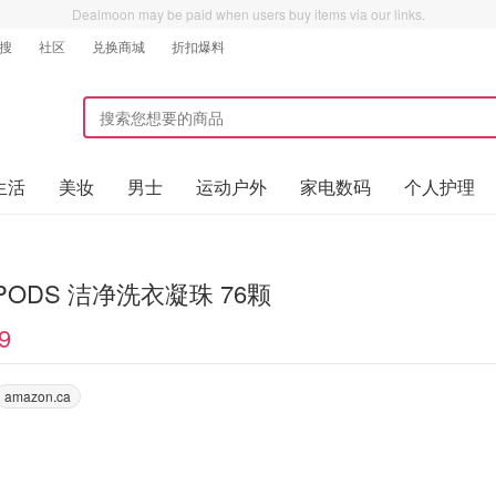
Dealmoon may be paid when users buy items via our links.
搜
社区
兑换商城
折扣爆料
生活
美妆
男士
运动户外
家电数码
个人护理
e PODS 洁净洗衣凝珠 76颗
9
amazon.ca