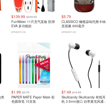
$139.99
$5.79
$249.99
颗
FunWater 11尺充气桨板 防滑
CLASSICO 橄榄蒜味托斯卡纳
EVA 多功能款
意面酱 600毫升
amazon.ca
amazon.ca
$1.99
$7.49
$3.79
$14.99
线肉类
PAPER MATE Paper Mate 彩
Skullcandy Skullcandy 有线耳
色圆珠笔 10支装
机 3.5mm接口 自带麦克风通
更方便