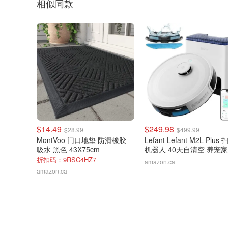
相似同款
$14.49
$249.98
$28.99
$499.99
MontVoo 门口地垫 防滑橡胶
Lefant Lefant M2L Plus
吸水 黑色 43X75cm
机器人 40天自清空 养宠
备
折扣码：9RSC4HZ7
amazon.ca
amazon.ca