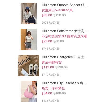
lululemon Smooth Spacer 经典卫衣
女生穿出oversized风
$69.00
$128.00
2071人感兴趣
lululemon Softstreme 女士高腰短裤 10cm
不定时变回$19！随时点进来看
$29.00
$88.00
1746人感兴趣
lululemon Chargefeel 3 男士运动鞋
$2.97
$6.29
$4.99
黄金码都有货
CLASSICO 博洛尼亚意面酱
CLASSICO 风干番茄意大利面
$119.00
$198.00
600毫升
酱 600毫升
1710人感兴趣
amazon.ca
amazon.ca
lululemon City Essentials 肩背包 4L
热卖！库存紧张
$54.00
$108.00
1406人感兴趣