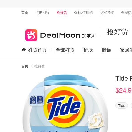
首页
点击排行
抢好货
银行/信用卡
商家导航
全民热
抢好货
好货首页
全部好货
护肤
服饰
家居
首页
抢好货
Tid
$24.9
Tide