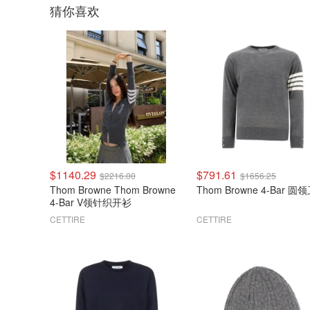
猜你喜欢
$1140.29
$791.61
$2216.00
$1656.25
Thom Browne Thom Browne
Thom Browne 4-Bar 圆
4-Bar V领针织开衫
CETTIRE
CETTIRE