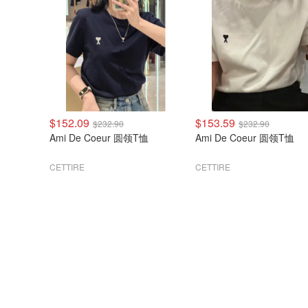
$152.09
$153.59
$232.90
$232.90
Ami De Coeur 圆领T恤
Ami De Coeur 圆领T恤
CETTIRE
CETTIRE