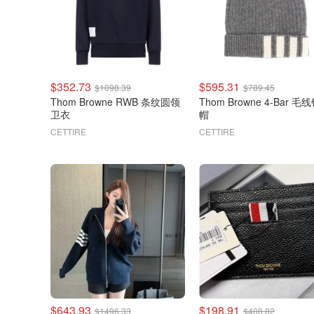
$352.73
$595.31
$1098.39
$789.45
Thom Browne RWB 条纹圆领
Thom Browne 4-Bar 毛
卫衣
帽
CETTIRE
CETTIRE
$643.93
$198.91
$1496.33
$408.82