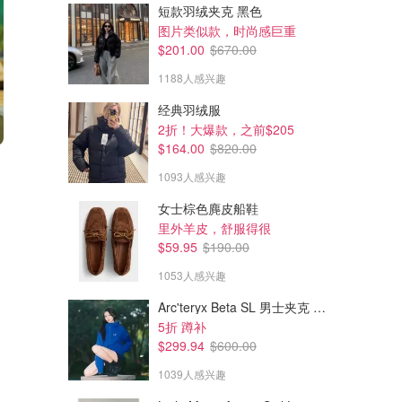
短款羽绒夹克 黑色
图片类似款，时尚感巨重
$201.00
$670.00
1188人感兴趣
经典羽绒服
2折！大爆款，之前$205
$164.00
$820.00
$134.44
$138.00
$256.89
$208.91
1093人感兴趣
Ganni 动物印花T恤
Ganni Ganni Bunny 棉T恤
女士棕色麂皮船鞋
CETTIRE
CETTIRE
里外羊皮，舒服得很
$59.95
$190.00
1053人感兴趣
Arc'teryx Beta SL 男士夹克 黑色
5折 蹲补
$299.94
$600.00
1039人感兴趣