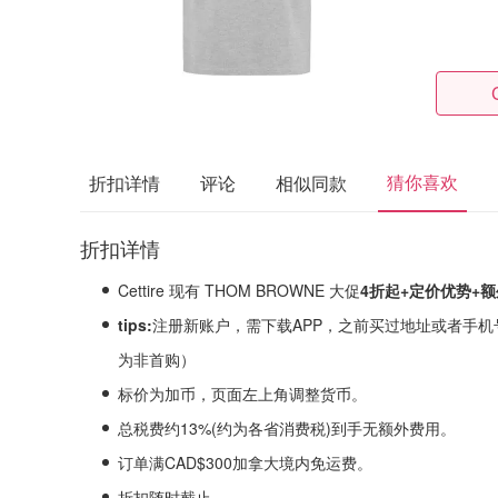
猜你喜欢
折扣详情
评论
相似同款
折扣详情
Cettire 现有 THOM BROWNE 大促
4折起+定价优势
+额
tips:
注‮新册‬账户，需下载APP，之前买过地址或者手机号换一下，输入后可享，否则系统会‮定判‬
为非首购）
标价为加币，页面左上角调整货币。
总税费约13%(约为各省消费税)到手无额外费用。
订单满CAD$300加拿大境内免运费。
折扣随时截止。