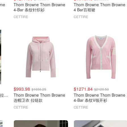
wne
Thom Browne Thom Browne
Thom Browne Thom Browne
4-Bar 条纹针织衫
4 Bar百褶裙
CETTIRE
CETTIRE
$993.98
$1271.84
$1656.25
$2120.50
Thom Browne 4-Bar 卫衣 拉链款
Thom Browne Thom Browne
Thom Browne Thom Browne
连帽卫衣 拉链款
4-Bar 条纹V领开衫
CETTIRE
CETTIRE