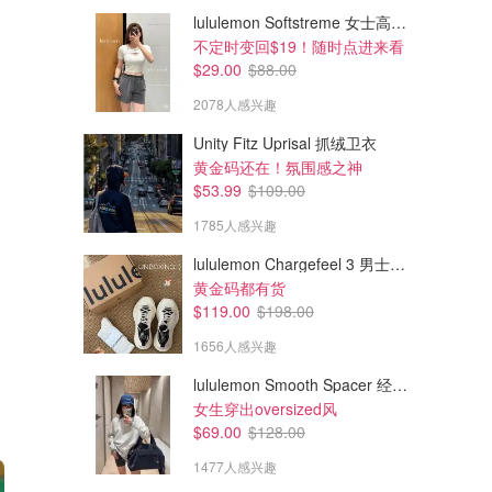
lululemon Softstreme 女士高腰短裤 10cm
不定时变回$19！随时点进来看
$29.00
$88.00
2078人感兴趣
Unity Fitz Uprisal 抓绒卫衣
黄金码还在！氛围感之神
$53.99
$109.00
1785人感兴趣
lululemon Chargefeel 3 男士运动鞋
黄金码都有货
$119.00
$198.00
1656人感兴趣
lululemon Smooth Spacer 经典卫衣
女生穿出oversized风
$69.00
$128.00
1477人感兴趣