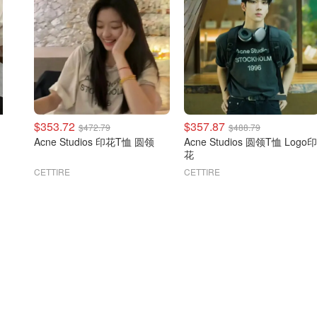
$353.72
$357.87
$472.79
$488.79
Acne Studios 印花T恤 圆领
Acne Studios 圆领T恤 Logo印
花
CETTIRE
CETTIRE