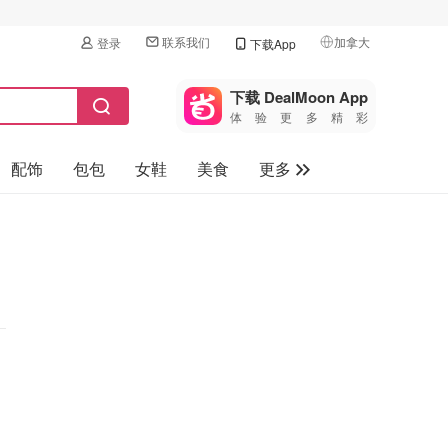
联系我们
加拿大
登录
下载App
🇺🇸
美国
下载 DealMoon App
体验更多精彩
🇨🇳
中国
配饰
包包
女鞋
美食
更多
🇨🇦
加拿大
🇬🇧
母婴玩具
英国
保健品
🇩🇪
德国
旅游
🇫🇷
法国
汽车
🇮🇹
意大利
🇦🇺
澳洲
🇳🇿
新西兰