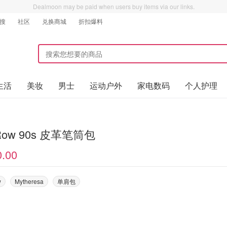
Dealmoon may be paid when users buy items via our links.
搜
社区
兑换商城
折扣爆料
生活
美妆
男士
运动户外
家电数码
个人护理
 Row 90s 皮革笔筒包
0.00
w
Mytheresa
单肩包