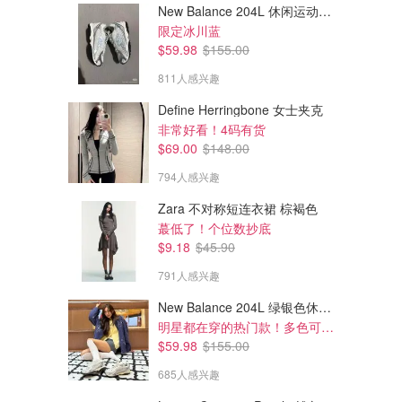
New Balance 204L 休闲运动鞋 蓝银色
限定冰川蓝
$59.98
$155.00
811人感兴趣
Define Herringbone 女士夹克
非常好看！4码有货
$69.00
$148.00
794人感兴趣
Zara 不对称短连衣裙 棕褐色
蕞低了！个位数抄底
$9.18
$45.90
791人感兴趣
New Balance 204L 绿银色休闲鞋
明星都在穿的热门款！多色可选 3.8折
$59.98
$155.00
685人感兴趣