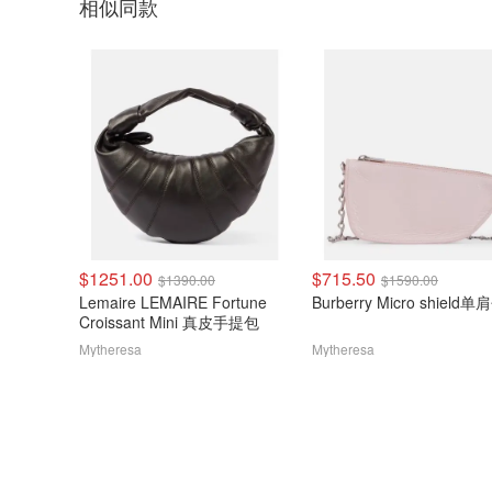
相似同款
$1251.00
$715.50
$1390.00
$1590.00
Lemaire LEMAIRE Fortune
Burberry Micro shield单
Croissant Mini 真皮手提包
Mytheresa
Mytheresa