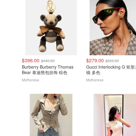
$396.00
$279.00
$440.00
$620.00
Burberry Burberry Thomas
Gucci Interlocking G 
Bear 泰迪熊包挂饰 棕色
镜 多色
Mytheresa
Mytheresa