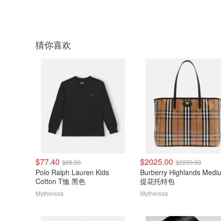
猜你喜欢
$77.40
$2025.00
$86.00
$2250.00
Polo Ralph Lauren Kids
Burberry Highlands Medi
Cotton T恤 黑色
提花托特包
Mytheresa
Mytheresa