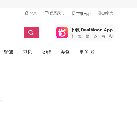
联系我们
加拿大
登录
下载App
🇺🇸
美国
下载 DealMoon App
体验更多精彩
🇨🇳
中国
配饰
包包
女鞋
美食
更多
🇨🇦
加拿大
🇬🇧
母婴玩具
英国
保健品
🇩🇪
德国
旅游
🇫🇷
法国
汽车
🇮🇹
意大利
🇦🇺
澳洲
🇳🇿
新西兰