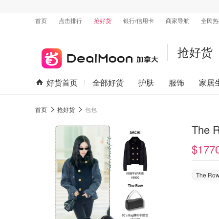
首页
点击排行
抢好货
银行/信用卡
商家导航
全民热
抢好货
好货首页
全部好货
护肤
服饰
家居
首页
抢好货
包包
The
$177
The Ro