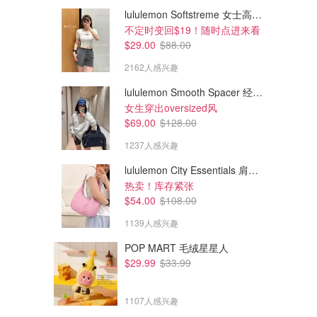
lululemon Softstreme 女士高腰短裤 10cm
不定时变回$19！随时点进来看
$29.00
$88.00
2162人感兴趣
lululemon Smooth Spacer 经典卫衣
女生穿出oversized风
$69.00
$128.00
1237人感兴趣
lululemon City Essentials 肩背包 4L
$1890.00
$1827.00
$3780.00
$2610.00
热卖！库存紧张
Khaite Elena 铆钉皮革单肩包
Khaite Elena 小号铆钉皮革托
$54.00
$108.00
特包
宁艺卓同款！
1139人感兴趣
Mytheresa
Mytheresa
POP MART 毛绒星星人
$29.99
$33.99
1107人感兴趣