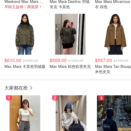
Weekend Max Mara Canasta 风衣 米色绿色拼接
Max Mara Destino 羽绒
Max Mara Mtcamour
早秋主旋律！两面穿！
夹克 卡其色
衣 棕色
$610.00
$559.00
$557.00
$1695.00
$1695.00
$1590.00
Max Mara 卡其色羽绒服
Max Mara 棕色软质夹克
Max Mara Tan Bouqu
米色夹克
大家都在抢
1
2
3