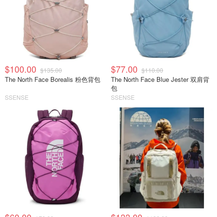
$100.00
$77.00
$135.00
$110.00
The North Face Borealis 粉色背包
The North Face Blue Jester 双肩背
包
SSENSE
SSENSE