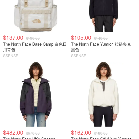
$137.00
$105.00
$190.00
$140.00
The North Face Base Camp 白色日
The North Face Yumiori 拉链夹克
用背包
黑色
SSENSE
SSENSE
$482.00
$162.00
$670.00
$180.00
The North Face HKe Spectra
The North Face Off-White Yumiori