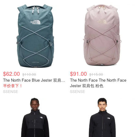
$62.00
$91.00
$110.00
$115.00
The North Face Blue Jester 双肩包 蓝色
The North Face The North Face
半价拿下！
Jester 双肩包 粉色
SSENSE
SSENSE