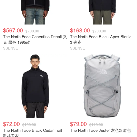
$567.00
$168.00
$700.00
$230.00
The North Face Casentino Denali 夹
The North Face Black Apex Bionic
克 黑色 1995款
3 夹克
SSENSE
SSENSE
$72.00
$79.00
$100.00
$110.00
The North Face Black Cedar Trail
The North Face Jester 灰色双肩包
毛格卫衣