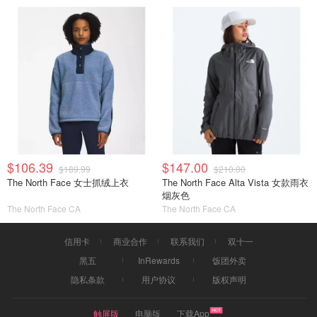
$106.39
$147.00
$189.99
$210.00
The North Face 女士抓绒上衣
The North Face Alta Vista 女款雨衣
烟灰色
The North Face CA
The North Face CA
信用卡
商业合作
联系我们
双十一
黑五
InRewards
饭团外卖
隐私条款
用户协议
版权声明
触屏版
电脑版
下载App