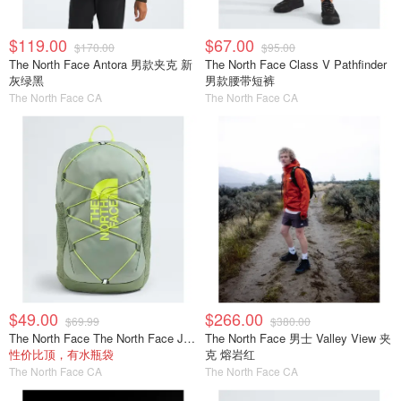
$119.00
$67.00
$170.00
$95.00
The North Face Antora 男款夹克 新
The North Face Class V Pathfinder
灰绿黑
男款腰带短裤
The North Face CA
The North Face CA
$49.00
$266.00
$69.99
$380.00
The North Face The North Face Jester 青少年背包
The North Face 男士 Valley View 夹
性价比顶，有水瓶袋
克 熔岩红
The North Face CA
The North Face CA