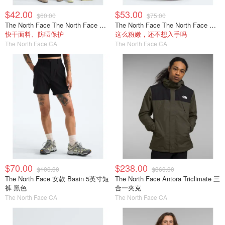
$42.00
$53.00
$60.00
$75.00
The North Face The North Face 儿童 Coastal Climb 卫衣
The North Face The North Face Court Jester 青少年双肩包
快干面料、防晒保护
这么粉嫩，还不想入手吗
The North Face CA
The North Face CA
$70.00
$238.00
$100.00
$360.00
The North Face 女款 Basin 5英寸短
The North Face Antora Triclimate 三
裤 黑色
合一夹克
The North Face CA
The North Face CA