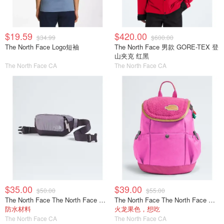
$19.59
$420.00
$34.99
$600.00
The North Face Logo短袖
The North Face 男款 GORE-TEX 登
山夹克 红黑
The North Face CA
The North Face CA
$35.00
$39.00
$50.00
$55.00
The North Face The North Face Base Camp Voyager 腰包
The North Face The North Face Mini Explorer 儿童背包
防水材料
火龙果色，想吃
The North Face CA
The North Face CA