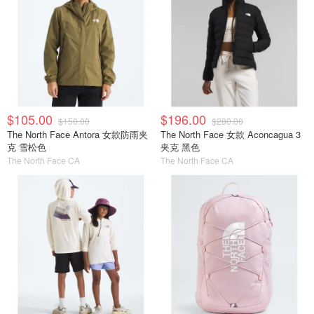
$105.00
$196.00
$150.00
$280.00
The North Face Antora 女款防雨夹
The North Face 女款 Aconcagua 3
克 雪松色
夹克 黑色
The North Face CA
The North Face CA