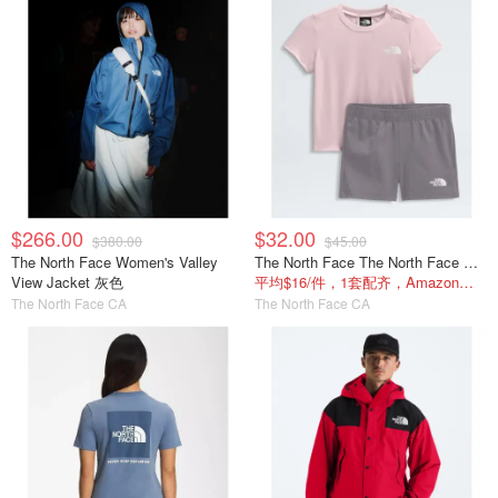
$266.00
$32.00
$380.00
$45.00
The North Face Women's Valley
The North Face The North Face Baby 24/7 套装
View Jacket 灰色
平均$16/件，1套配齐，Amazon套装$41
The North Face CA
The North Face CA