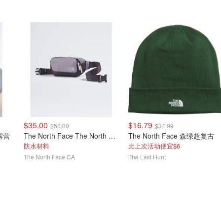
$35.00
$16.79
$50.00
$34.99
The North Face The North Face Base Camp Voyager 腰包
The North Face 森绿超复古
防水材料
比上次活动便宜$6
The North Face CA
The Last Hunt