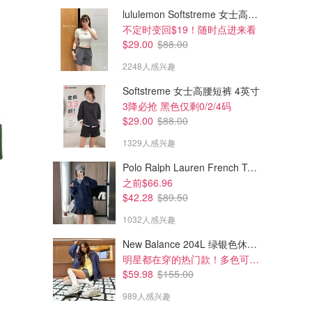
lululemon Softstreme 女士高腰短裤 10cm
不定时变回$19！随时点进来看
$29.00
$88.00
2248人感兴趣
Softstreme 女士高腰短裤 4英寸
3降必抢 黑色仅剩0/2/4码
$29.00
$88.00
1329人感兴趣
Polo Ralph Lauren French Terry 女童连帽卫衣 7-16码
$35.00
$45.00
之前$66.96
The North Face TNF logo毛线
Patagonia Terravia 迷你腰包
$42.28
$89.50
帽
1L
1032人感兴趣
Influence U CA (CA)
The Last Hunt
New Balance 204L 绿银色休闲鞋
明星都在穿的热门款！多色可选 3.8折
$59.98
$155.00
989人感兴趣