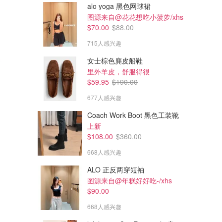
alo yoga 黑色网球裙
图源来自@花花想吃小菠萝/xhs
$70.00
$88.00
715人感兴趣
女士棕色麂皮船鞋
里外羊皮，舒服得很
$59.95
$190.00
677人感兴趣
Coach Work Boot 黑色工装靴
上新
$108.00
$360.00
668人感兴趣
ALO 正反两穿短袖
图源来自@年糕好好吃-/xhs
$90.00
668人感兴趣