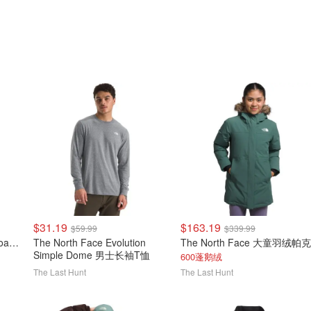
$31.19
$163.19
$59.99
$339.99
The North Face Tek Approach 男士夹克
The North Face Evolution
The North Face 大童羽绒帕克
Simple Dome 男士长袖T恤
600蓬鹅绒
The Last Hunt
The Last Hunt