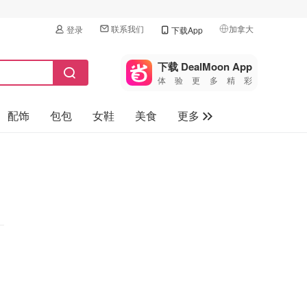
联系我们
加拿大
登录
下载App
🇺🇸
美国
下载 DealMoon App
体验更多精彩
🇨🇳
中国
配饰
包包
女鞋
美食
更多
🇨🇦
加拿大
🇬🇧
母婴玩具
英国
保健品
🇩🇪
德国
旅游
🇫🇷
法国
汽车
🇮🇹
意大利
🇦🇺
澳洲
🇳🇿
新西兰