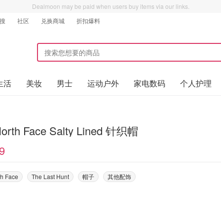
Dealmoon may be paid when users buy items via our links.
搜
社区
兑换商城
折扣爆料
生活
美妆
男士
运动户外
家电数码
个人护理
The North Face Salty Lined 针织帽
9
th Face
The Last Hunt
帽子
其他配饰