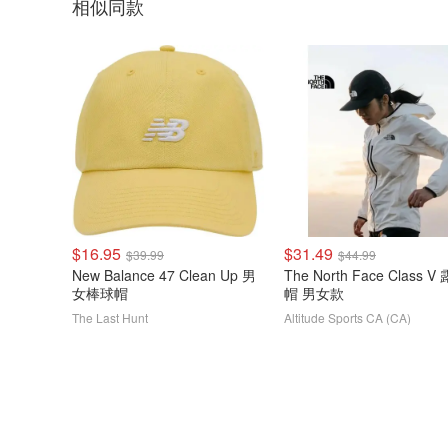
相似同款
$16.95
$31.49
$39.99
$44.99
New Balance 47 Clean Up 男
The North Face Class V 露营
女棒球帽
帽 男女款
The Last Hunt
Altitude Sports CA (CA)