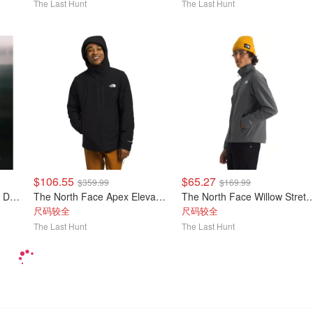
The Last Hunt
The Last Hunt
$106.55
$65.27
$359.99
$169.99
The North Face Core Half Dome 短袖T恤 男款
The North Face Apex Elevation 男士夹克
The North Face Willow St
尺码较全
尺码较全
The Last Hunt
The Last Hunt