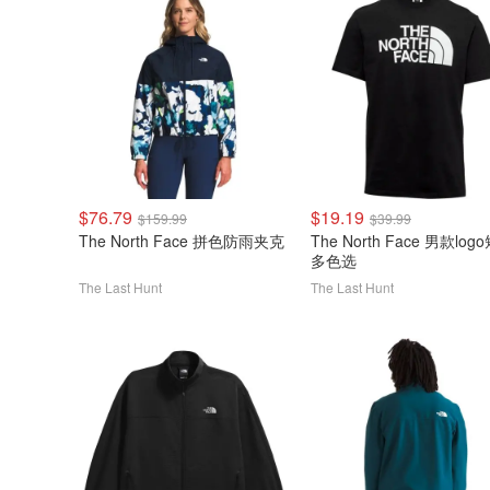
$76.79
$19.19
$159.99
$39.99
The North Face 拼色防雨夹克
The North Face 男款log
多色选
The Last Hunt
The Last Hunt