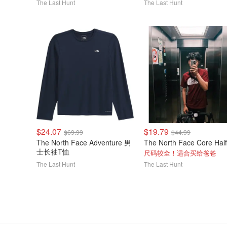
The Last Hunt
The Last Hunt
$24.07
$19.79
$69.99
$44.99
The North Face Adventure 男
士长袖T恤
尺码较全！适合买给爸爸
The Last Hunt
The Last Hunt