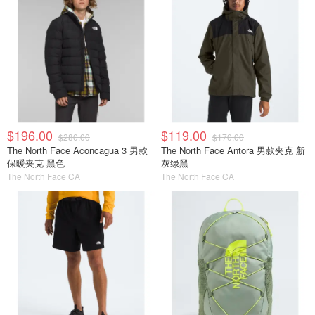
$196.00
$119.00
$280.00
$170.00
The North Face Aconcagua 3 男款
The North Face Antora 男款夹克 新
保暖夹克 黑色
灰绿黑
The North Face CA
The North Face CA