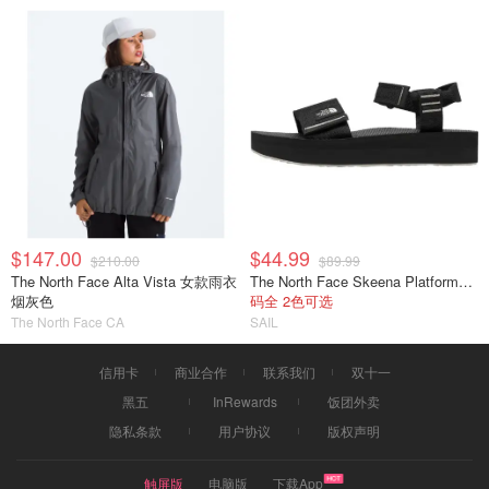
$147.00
$44.99
$210.00
$89.99
The North Face Alta Vista 女款雨衣
The North Face Skeena Platforms 女士凉鞋
烟灰色
码全 2色可选
The North Face CA
SAIL
信用卡
商业合作
联系我们
双十一
黑五
InRewards
饭团外卖
隐私条款
用户协议
版权声明
触屏版
电脑版
下载App