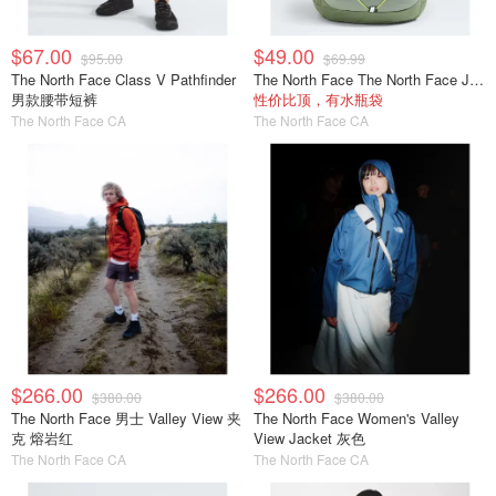
$67.00
$49.00
$95.00
$69.99
The North Face Class V Pathfinder
The North Face The North Face Jester 青少年背包
男款腰带短裤
性价比顶，有水瓶袋
The North Face CA
The North Face CA
$266.00
$266.00
$380.00
$380.00
The North Face 男士 Valley View 夹
The North Face Women's Valley
克 熔岩红
View Jacket 灰色
The North Face CA
The North Face CA