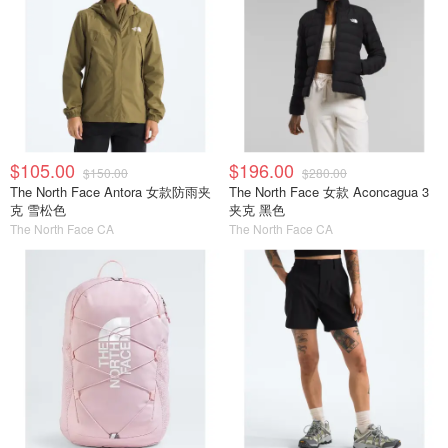
$105.00
$196.00
$150.00
$280.00
The North Face Antora 女款防雨夹
The North Face 女款 Aconcagua 3
克 雪松色
夹克 黑色
The North Face CA
The North Face CA