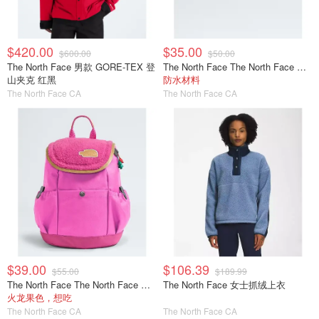
$420.00
$35.00
$600.00
$50.00
The North Face 男款 GORE-TEX 登
The North Face The North Face Base Camp Voyager 腰包
山夹克 红黑
防水材料
The North Face CA
The North Face CA
$39.00
$106.39
$55.00
$189.99
The North Face The North Face Mini Explorer 儿童背包
The North Face 女士抓绒上衣
火龙果色，想吃
The North Face CA
The North Face CA