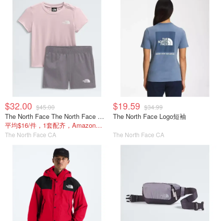
$32.00
$19.59
$45.00
$34.99
The North Face The North Face Baby 24/7 套装
The North Face Logo短袖
平均$16/件，1套配齐，Amazon套装$41
The North Face CA
The North Face CA