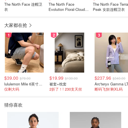
The North Face 连帽卫
The North Face
The North Face Terra
衣
Evolution Floral-Cloud
Peak 女款连帽卫衣
卫衣 女款
大家都在抢
1
2
3
$39.00
$19.99
$237.96
$78.00
$130.00
$340.00
lululemon Mile 6英寸男士短裤
被套+枕套
仅剩大码
2折了！! 230支天丝
断码飞快!剩XL码
猜你喜欢