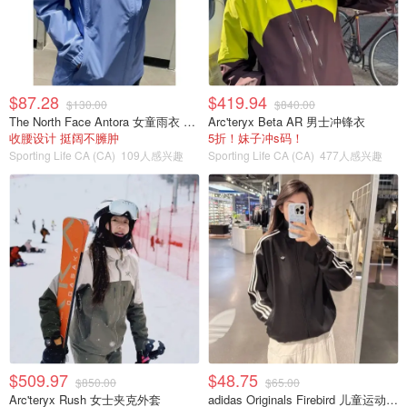
$87.28
$419.94
$130.00
$840.00
The North Face Antora 女童雨衣 防水款
Arc'teryx Beta AR 男士冲锋衣
收腰设计 挺阔不臃肿
5折！妹子冲s码！
Sporting Life CA (CA)
109人感兴趣
Sporting Life CA (CA)
477人感兴趣
$509.97
$48.75
$850.00
$65.00
Arc'teryx Rush 女士夹克外套
adidas Originals Firebird 儿童运动夹克 宽松款