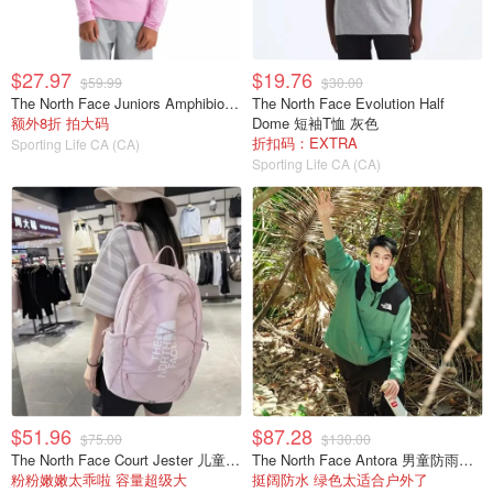
$27.97
$19.76
$59.99
$30.00
The North Face Juniors Amphibious 长袖上衣
The North Face Evolution Half
额外8折 拍大码
Dome 短袖T恤 灰色
折扣码：EXTRA
Sporting Life CA (CA)
Sporting Life CA (CA)
$51.96
$87.28
$75.00
$130.00
The North Face Court Jester 儿童背包
The North Face Antora 男童防雨夹克 1件
粉粉嫩嫩太乖啦 容量超级大
挺阔防水 绿色太适合户外了