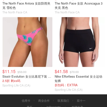
The North Face Antora 女款防雨夹
The North Face 女款 Aconcagua 3
克 雪松色
夹克 黑色
The North Face CA
The North Face CA
$11.15
$41.58
$56.00
$70.00
Sisstr Evolution 女士比基尼下装 粉色
Nike Effortless Essential 女士运动
2.5折 剩xs码
短裤
折扣码：EXTRA
Sporting Life CA (CA)
Sporting Life CA (CA)
信用卡
商业合作
联系我们
双十一
黑五
InRewards
饭团外卖