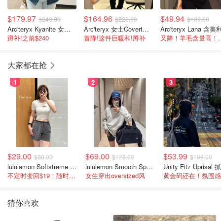
$179.97
$164.96
$49.94
$240.00
$220.00
$100.00
Arc'teryx Kyanite 女款连帽夹克
Arc'teryx 女士Covert开衫外套
蹲补!之前$240
首降!这件巨暖和!蹲补
又降！羊毛含量高
大家都在抢
1
2
3
$29.00
$69.00
$53.99
$88.00
$128.00
$109.00
lululemon Softstreme 女士高腰短裤 10cm
lululemon Smooth Spacer 经典卫衣
不定时变回$19！随时点进来看
女生穿出oversized风
猜你喜欢