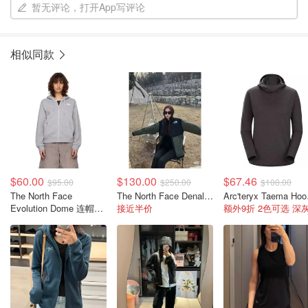
暂无评论，打开App写评论
相似同款
$60.00
$130.00
$67.46
$95.00
$250.00
$100.00
The North Face
The North Face Denali 复古夹克 卡其色
Arc'
Evolution Dome 连帽拉
接近半价
链卫衣 灰色