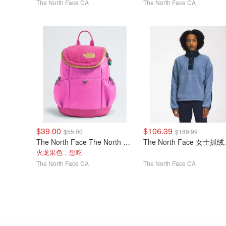
The North Face CA
The North Face CA
$39.00
$106.39
$55.00
$189.99
The North Face The North Face Mini Explorer 儿童背包
The North Face 女士抓
火龙果色，想吃
The North Face CA
The North Face CA