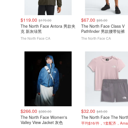
$119.00
$67.00
$170.00
$95.00
The North Face Antora 男款夹
The North Face Class V
克 新灰绿黑
Pathfinder 男款腰带短裤
The North Face CA
The North Face CA
$266.00
$32.00
$380.00
$45.00
The North Face Women's
Valley View Jacket 灰色