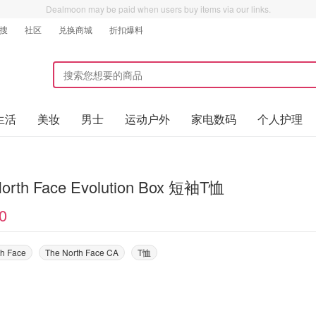
Dealmoon may be paid when users buy items via our links.
搜
社区
兑换商城
折扣爆料
生活
美妆
男士
运动户外
家电数码
个人护理
North Face Evolution Box 短袖T恤
0
th Face
The North Face CA
T恤