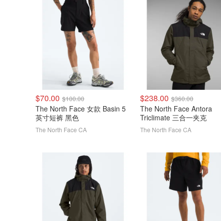
$70.00
$238.00
$100.00
$360.00
The North Face 女款 Basin 5
The North Face Antora
英寸短裤 黑色
Triclimate 三合一夹克
The North Face CA
The North Face CA