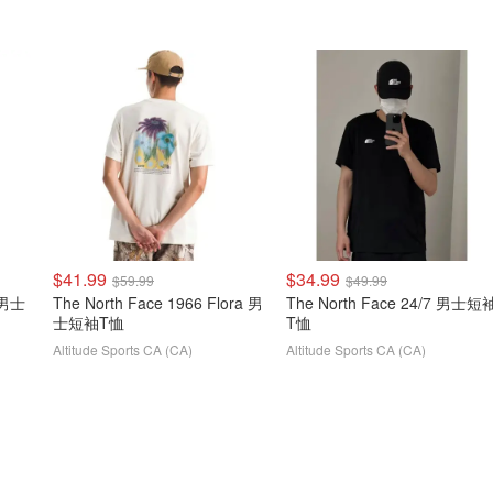
$41.99
$34.99
$59.99
$49.99
The North Face 1966 Flora 男
The North Face 24/7 男士短袖
士短袖T恤
T恤
Altitude Sports CA (CA)
Altitude Sports CA (CA)