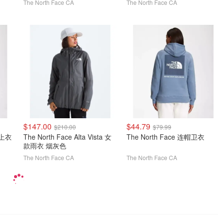
The North Face CA
The North Face CA
$147.00
$44.79
$210.00
$79.99
绒上衣
The North Face Alta Vista 女
The North Face 连帽卫衣
款雨衣 烟灰色
The North Face CA
The North Face CA