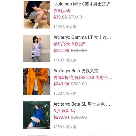
lululemon Mile 6英寸男士短裤
仅剩大码
$39.00
$78.00
1669人感兴趣
Arc'teryx Gamma LT 女士连帽夹克
断码飞快!剩XL码
$237.96
$340.00
1549人感兴趣
Arc'teryx Beta 男款夹克
再降5折!之前$424.96 大橙子好显白 蹲补
$249.94
$500.00
1502人感兴趣
Arc'teryx Beta SL 男士夹克 黑色
5折 剩XL码
$299.94
$600.00
1350人感兴趣