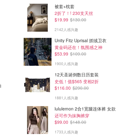
被套+枕套
2折了！! 230支天丝
$19.99
$130.00
2142人感兴趣
Unity Fitz Uprisal 抓绒卫衣
黄金码还在！氛围感之神
$53.99
$109.00
1900人感兴趣
12天圣诞倒数日历套装
$31.49
$31.49
$44.99
$44.99
史低！值$565 变相2折
The North Face Core 半圆标短袖T恤 男款
The North Face 男士短袖T恤
$116.00
$290.00
常规款
背后也有小logo！经典款
1881人感兴趣
Altitude Sports CA (CA)
Altitude Sports CA (CA)
lululemon 2合1宽腿连体裤 女款
还可作为抹胸裤穿
$99.00
$148.00
1733人感兴趣