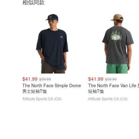
相似同款
$41.99
$41.99
$59.99
$59.99
The North Face Simple Dome
The North Face Van Life 男士
男士短袖T恤
短袖T恤
Altitude Sports CA (CA)
Altitude Sports CA (CA)