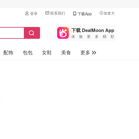
联系我们
加拿大
登录
下载App
🇺🇸
美国
下载 DealMoon App
体验更多精彩
🇨🇳
中国
配饰
包包
女鞋
美食
更多
🇨🇦
加拿大
🇬🇧
母婴玩具
英国
保健品
🇩🇪
德国
旅游
🇫🇷
法国
汽车
🇮🇹
意大利
🇦🇺
澳洲
🇳🇿
新西兰