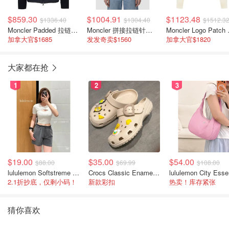
$859.30
$1004.91
$1123.48
$1336.40
$1304.40
$1512.3
Moncler Padded 拉链开衫
Moncler 拼接拉链针织开衫
Moncl
加拿大官$1685
发发奇卖$1560
加拿大官$1820
大家都在抢
1
2
3
$19.00
$35.00
$54.00
$88.00
$69.99
$108.00
lululemon Softstreme 女士高腰短裤 10cm
Crocs Classic Enamel Buckle 卡骆驰布扣便鞋
2.1折抄底，仅剩小码！
新款彩扣
热卖！库存紧张
猜你喜欢