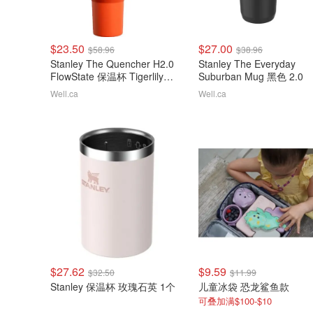
$23.50
$27.00
$58.96
$38.96
Stanley The Quencher H2.0
Stanley The Everyday
FlowState 保温杯 Tigerlily
Suburban Mug 黑色 2.0
Plum
Well.ca
Well.ca
$27.62
$9.59
$32.50
$11.99
Stanley 保温杯 玫瑰石英 1个
儿童冰袋 恐龙鲨鱼款
可叠加满$100-$10