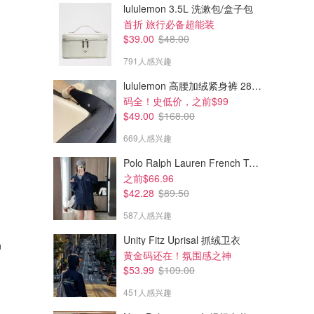
lululemon 3.5L 洗漱包/盒子包
首折 旅行必备超能装
$39.00
$48.00
791人感兴趣
lululemon 高腰加绒紧身裤 28"≈71cm 5个口袋
码全！史低价，之前$99
$49.00
$168.00
669人感兴趣
Polo Ralph Lauren French Terry 女童连帽卫衣 7-16码
之前$66.96
$42.28
$89.50
587人感兴趣
Unity Fitz Uprisal 抓绒卫衣
奶
黄金码还在！氛围感之神
$53.99
$109.00
451人感兴趣