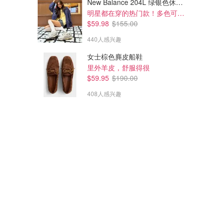
New Balance 204L 绿银色休闲鞋
明星都在穿的热门款！多色可选 3.8折
$59.98
$155.00
440人感兴趣
女士棕色麂皮船鞋
里外羊皮，舒服得很
$59.95
$190.00
408人感兴趣