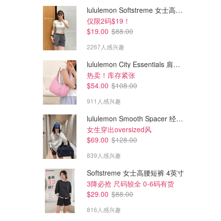
lululemon Softstreme 女士高腰短裤 10cm
仅限2码$19！
$19.00
$88.00
2267人感兴趣
lululemon City Essentials 肩背包 4L
热卖！库存紧张
$54.00
$108.00
911人感兴趣
lululemon Smooth Spacer 经典卫衣
$44.25
$34.50
$59.00
$46.00
女生穿出oversized风
Stanley 1.18升不锈钢吸管杯
Stanley 591毫升紫色保温杯 吸
$69.00
$128.00
管手柄
839人感兴趣
amazon.ca
amazon.ca
Softstreme 女士高腰短裤 4英寸
3降必抢 尺码较全 0-6码有货
$29.00
$88.00
816人感兴趣