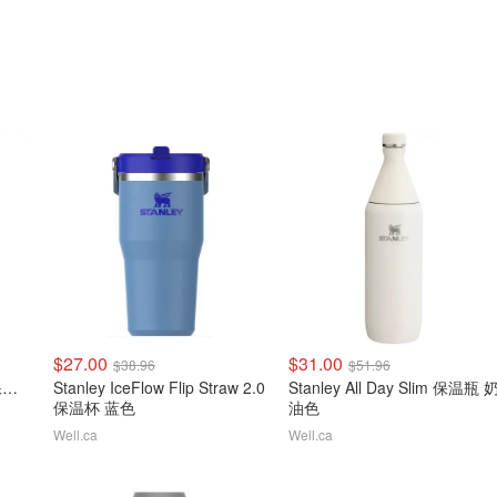
$27.00
$31.00
$38.96
$51.96
Stanley Quencher H2.0 保温杯 橙红色
Stanley IceFlow Flip Straw 2.0
Stanley All Day Slim 保温瓶 
保温杯 蓝色
油色
Well.ca
Well.ca