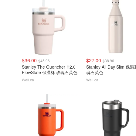
$36.00
$27.00
$45.96
$38.96
Stanley The Quencher H2.0
Stanley All Day Slim 保
FlowState 保温杯 玫瑰石英色
瑰石英色
Well.ca
Well.ca