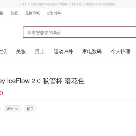
Dealmoon may be paid when users buy items via our links.
搜
社区
兑换商城
折扣爆料
生活
美妆
男士
运动户外
家电数码
个人护理
ley IceFlow 2.0 吸管杯 暗花色
0
Well.ca
杯子