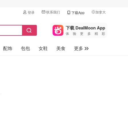
联系我们
加拿大
登录
下载App
🇺🇸
美国
下载 DealMoon App
体验更多精彩
🇨🇳
中国
配饰
包包
女鞋
美食
更多
🇨🇦
加拿大
🇬🇧
母婴玩具
英国
保健品
🇩🇪
德国
旅游
🇫🇷
法国
汽车
🇮🇹
意大利
🇦🇺
澳洲
🇳🇿
新西兰